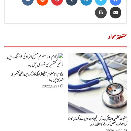
Share via Email
پرنٹ
متعلقہ مواد
بڈگام :نامعلوم مسلح افراد کی فائرنگ میں زخمی کشمیری
شہری چل بسا
21 مارچ, 2022
مقبوضہ کشمیر: فنڈز کی بندش، نجی ہسپتالوں نے گولڈن کارڈ
کی سہولت معطل کرنے کا اعلان کردیا