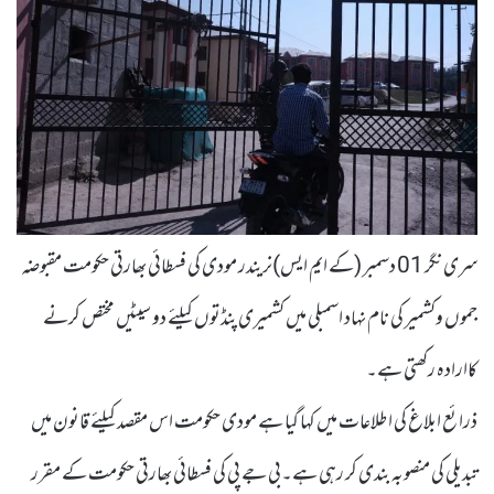
سری نگر 01 دسمبر (کے ایم ایس)نریندر مودی کی فسطائی بھارتی حکومت مقبوضہ
جموں وکشمیر کی نام نہاد اسمبلی میں کشمیری پنڈتوں کیلئے دو سیٹیں مختص کرنے
کاارادہ رکھتی ہے۔
ذرائع ابلاغ کی اطلاعات میں کہا گیا ہے مودی حکومت اس مقصد کیلئے قانون میں
تبدیلی کی منصوبہ بندی کر رہی ہے۔بی جے پی کی فسطائی بھارتی حکومت کے مقرر