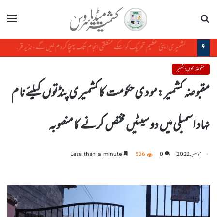
تلاش
مینو
سرینگر:ہائیکورٹ نے شوپیاں کے رہائشی نوجوان کی نظربندی کالعدم قرار دیدی
مقبوضہ جموں و کشمیر
مقبوضہ کشمیر:مودی حکومت کا کشمیری پنڈتوں کیلئے نا م
نہاد اسمبلی میں دو سیٹیں مختص کرنے کا منصوبہ
1 دسمبر, 2022
0
536
Less than a minute