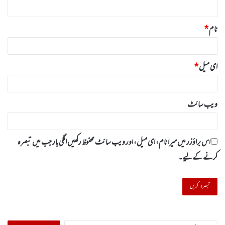
*
نام
*
ای میل
*
ویب‌ سائٹ
اس براؤزر میں میرا نام، ای میل، اور ویب سائٹ محفوظ رکھیں اگلی بار جب میں تبصرہ
کرنے کےلیے۔