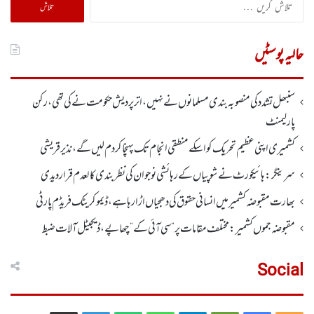
تلاش
کریں
برائے:
حالیہ پوسٹیں
سنبھل تشدد کی منصوبہ بندی مسلمانوں نے نہیں ، اتر پردیش حکومت نے کی تھی، رکن
پارلیمنٹ
کشمیری اپنی عظیم تحریک کو اسکے منطقی انجام تک پہنچا کر دم لیں گے، نذیر قریشی
سرینگر:ہائیکورٹ نے شوپیاں کے رہائشی نوجوان کی نظربندی کالعدم قرار دیدی
بھارت مقبوضہ کشمیر میں انسانی حقوق کی دھجیاں اڑا رہا ہے، ڈیموکریٹک فریڈم پارٹی
مقبوضہ جموں کشمیر:مختلف مقامات پر ”سی آئی کے” چھاپے، ڈیجیٹل آلات ضبط
Social