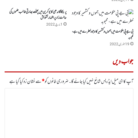
11 جون, 2026
پرینکا گاندھی کایوکرین میں پھنسے بھارتی طالب علموں کی
حالت زار پر اظہار تشویش
1 مارچ, 2022
بی جے پی حکومت میں جموں و کشمیر کا وجود خطرے میں ہے،
محبوبہ
19 جنوری, 2022
جواب دیں
آپ کا ای میل ایڈریس شائع نہیں کیا جائے گا۔
ضروری خانوں کو
*
سے نشان زد کیا گیا ہے
ت
ب
ص
ر
ہ