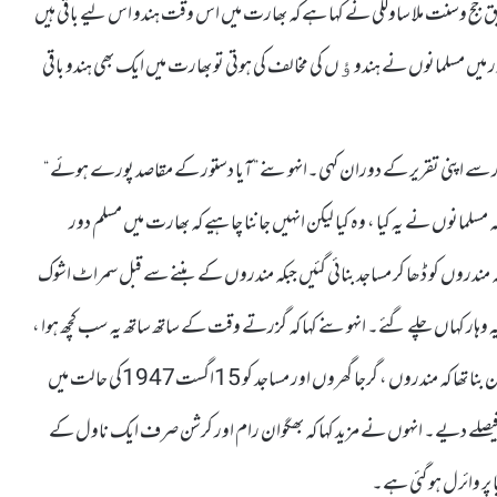
 سابق جج وسنت ملا ساولگی نے کہا ہے کہ بھارت میں اس وقت ہندو اس لیے باقی ہیں
ور میں مسلمانوں نے ہندوﺅں کی مخالف کی ہوتی تو بھارت میں ایک بھی ہندو باقی
ار سے اپنی تقریر کے دوران کہی۔انہوںنے ”آیا دستور کے مقاصد پورے ہوئے “
لمانوں نے یہ کیا ، وہ کیا لیکن انہیں جاننا چاہیے کہ بھارت میں مسلم دور
 کہ مندروں کو ڈھا کر مساجد بنائی گئیں جبکہ مندروں کے بننے سے قبل سمراٹ اشوک
کہ یہ وہار کہاں چلے گئے۔ انہوںنے کہا کہ گزرتے وقت کے ساتھ ساتھ یہ سب کچھ ہوا ،
کیا اسے بڑا مسئلہ بنایا جاسکتا ہے۔انہوںنے کہا کہ 1999میں ایک قانون بنا تھا کہ مندروں ، گرجا گھروں اور مساجد کو 15اگست1947کی حالت میں
اد فیصلے دیے۔ انہوں نے مزید کہا کہ بھگوان رام اور کرشن صرف ایک ناول کے
ا پر وائرل ہو گئی ہے۔