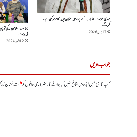
مودی حکومت احتساب کے پہلے ہی امتحان میں ناکام ہو گئی ہے،
کھرگے
جماعت اسلامی ہند کی توہین
17 جون, 2026
کی مذمت
12 اکتوبر, 2024
جواب دیں
آپ کا ای میل ایڈریس شائع نہیں کیا جائے گا۔
ضروری خانوں کو
*
سے نشان زد کی
ت
ب
ص
ر
ہ