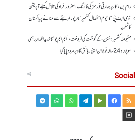
رام بن : کار پربھارتی فورسز کی فائرنگ،مفرور افراد کی تلاش کیلئے آپریشن
”ڈی ایف پی “ کا ” یوم استحصال کشمیر “ بھر پور طریقے سے منانے پر پاکستان
کا شکریہ
مقبوضہ کشمیر: خنزیر کے گوشت کی فروخت ، ’ایم ایم یو“ کا شدید اظہار برہمی
سوپور : 24سالہ نوجوان اپنی رہائش گاہ پر مردہ پایا گیا
Social
Telegram
WhatsApp
WhatsApp
Telegram
Google
Facebook
RSS
Group
Group
Play
X