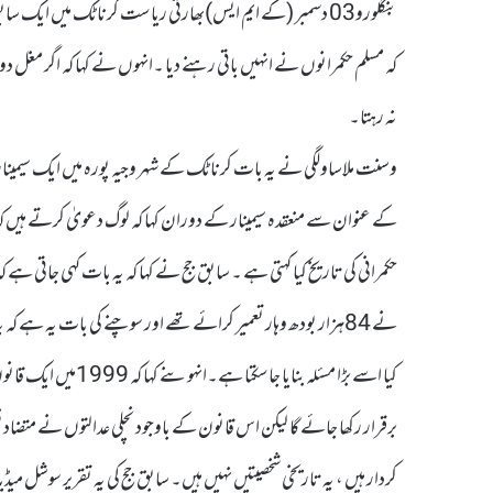
بنگلورو03 دسمبر (کے ایم ایس)بھارتی ریاست کرناٹک میں ایک
کہ مسلم حکمرانوں نے انہیں باتی رہنے دیا ۔انہوں نے کہا کہ اگر مغل د
نہ رہتا۔
وسنت ملاساولگی نے یہ بات کرناٹک کے شہر وجیہ پورہ میں ایک سیمین
کے عنوان سے منعقدہ سیمینار کے دوران کہا کہ لوگ دعویٰ کرتے ہیں کہ مس
حکمرانی کی تاریخ کیا کہتی ہے ۔ سابق جج نے کہا کہ یہ بات کہی جاتی ہے
نے 84ہزار بودھ وہار تعمیر کرائے تھے اور سوچنے کی بات یہ ہے 
برقرار رکھا جائے گا لیکن اس قانون کے باوجود نچلی عدالتوں نے متض
کردار ہیں ، یہ تاریخی شخصیتیں نہیں ہیں۔ سابق جج کی یہ تقریر سوشل میڈی