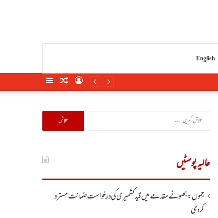
English
Sidebar
Random
Log
Article
In
تلاش
کریں
برائے:
حالیہ پوسٹیں
جموں :جھوٹے مقدمے میں قید کشمیری کی درخواست ضمانت مسترد
کردی