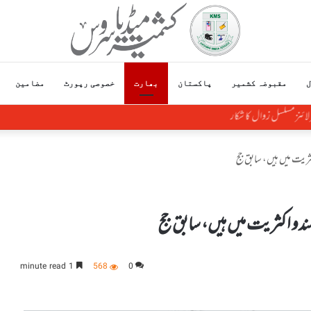
ل
مقبوضہ کشمیر
پاکستان
بھارت
خصوصی رپورٹ
مضامین
ئنز مسلسل زوال کا شکار
ثریت میں ہیں، سابق جج
دو اکثریت میں ہیں، سابق جج
1 minute read
568
0