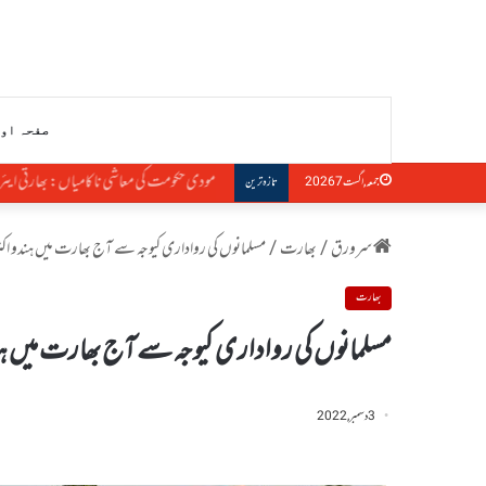
صفحہ او
مودی حکومت کی معاشی ناکامیاں: بھارتی ایئرلا
جمعہ, اگست 7 2026
تازہ ترین
سرورق
/
بھارت
/
مسلمانوں کی رواداری کیوجہ سے آج بھارت میں ہندو اک
بھارت
مسلمانوں کی رواداری کیوجہ سے آج بھارت میں ہن
3 دسمبر, 2022