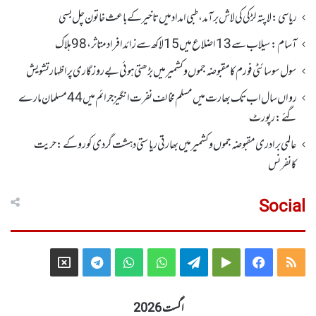
ریاسی: لاپتہ لڑکی کی لاش برآمد، طبی امداد میں تاخیرکے باعث خاتون چل بسی
آسام: سیلاب سے 13اضلاع میں 15لاکھ سے زائد افراد متاثر ، 98ہلاک
سول سوسائٹی فورم کا مقبوضہ جموں وکشمیر میں بڑھتی ہوئی بے روزگاری پر اظہارتشویش
رواں سال اب تک بھارت میں مسلم مخالف نفرت انگیز جرائم میں 44 مسلمان مارے
گئے: رپورٹ
عالمی برادری مقبوضہ جموں وکشمیر میں بھارتی ریاستی دہشت گردی کو روکے : حریت
کانفرنس
Social
Telegram
X
WhatsApp
WhatsApp
Telegram
Google
Facebook
RSS
Group
Group
Play
اگست 2026