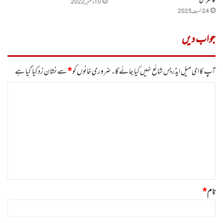
کانفرنس
10 دسمبر, 2022
24 اگست, 2025
جواب دیں
آپ کا ای میل ایڈریس شائع نہیں کیا جائے گا۔
ضروری خانوں کو
*
سے نشان زد کیا گیا ہے
ت
ب
ص
ر
ہ
*
نام
*