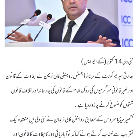
نئی دلی 14اکتوبر (کے ایم ایس )
بھارتی سپریم کورٹ کے ریٹائرڈ جسٹس روہنٹن فالی نریمن نے بغاوت کے قانون
اور غیر قانونی سرگرمیوں کی روک تھام کے قانون کی جارحانہ اور خلاف قانون
شقوں کو منسوخ کرنے پر زوردیا ہے ۔
کشمیر میڈیا سروس کے مطابق روہنٹن فالی نریمان نے نئی دلی میں منعقدہ ایک
تقریب سے خطاب کرتے ہوئے کہا کہ نوآبادیاتی دور کابغاوت کا قانون اور