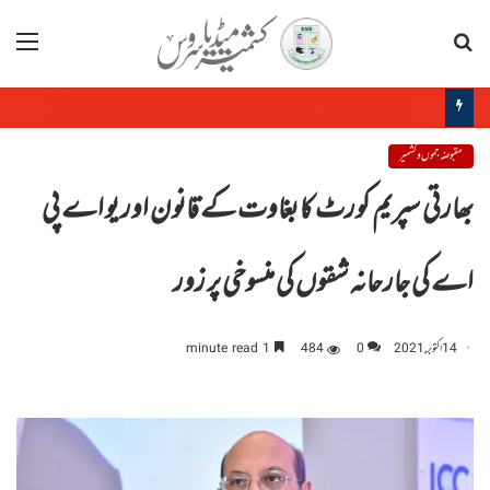
تلاش
مینو
سول سوسائٹی فورم کا مقبوضہ جموں وکشمیر میں بڑھتی ہوئی بے روزگاری پر اظہارتشویش
مقبوضہ جموں و کشمیر
بھارتی سپریم کورٹ کا بغاوت کے قانون اور یو اے پی
اے کی جارحانہ شقوں کی منسوخی پر زور
14 اکتوبر, 2021
0
484
1 minute read