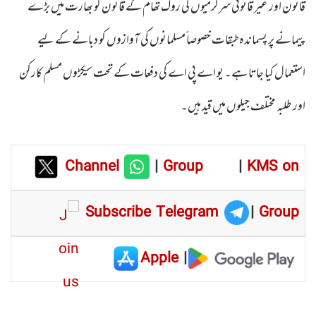
قانون اور غیر قانونی سرگرمیوں کی روک تھام کے قانون کو بھارت میں بڑے
پیمانے پر پسماندہ طبقات خصوصا ًمسلمانوں کی آوازوں کو دبانے کے لیے
استعمال کیا جاتا ہے۔ یو اے پی اے کی دفعات کے تحت سیکڑوں مسلم کارکن
اور طلبہ مختلف جیلوں میں قید ہیں۔
Channel
|
Group
|
KMS on
Subscribe Telegram
|
Group
Apple
|