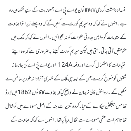
انسداد دہشت گردی کا کالا قانون یو اے پی اے جمہوریت کے لیے نقصان دہ
ہے۔انہوں نے کہا کہ وہ سپریم کورٹ سے کہیں گے کہ وہ پہلے زیر التوا بغاوت
کے مقدمات کو واپس بھارتی حکومت کو نہ بھجوائیں۔انہوں نے کہا کہ ملک میں
حکومتیں آتی جاتی رہتی ہیں لیکن سپریم کورٹ کیلئے یہ ضروری ہے کہ وہ اپنے
اختیارات کا استعمال کرے اور دفعہ 124A اور یو اے پی اے کی جارحانہ
شقوں کو منسوخ کردے جس کے بعد ہی ملک کے شہری آزاد انہ طورپر سانس لے
سکیں گے ۔روہنٹن فالی نریمان نے واضح کیاکہ بغاوت کا قانون 1862میں لارڈ
تھامس بیبنگٹن میکالے کے تیار کردہ تعزیرات ہند کے اصل مسودے میں تو شامل
تھا تاہم اسے حتمی مسودے سے نکال دیاگیاتھا ۔انہوں نے کہاکہ بغاوت کے