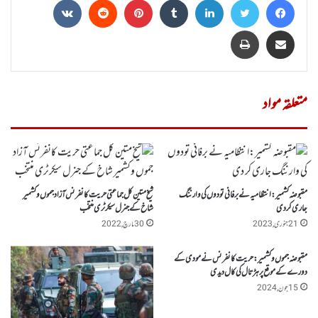
Share via Email
پرنٹ
متعلقہ مواد
مقبوضہ کشمیر:انتظامیہ نے برفانی تودوں کی وارننگ
شیخ متین کل جماعتی حریت کانفرنس آزاد جموں وکشمیر
جاری کر دی
شاخ کے جنرل سیکرٹری منتخب
21 جنوری, 2023
30 مارچ, 2022
مقبوضہ جموں وکشمیر :حریت کانفرنس نے مودی کے
دورے کے موقع پر ہڑتال کی کال دیدی
15 جون, 2024