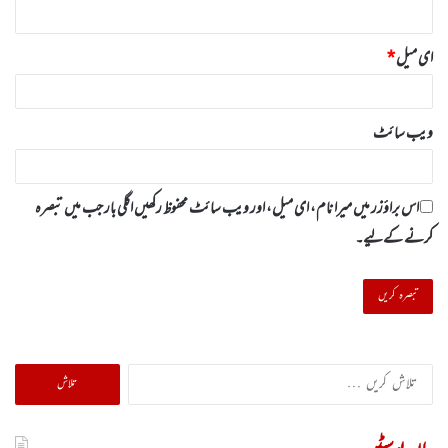
ای میل
*
ویب‌ سائٹ
اس براؤزر میں میرا نام، ای میل، اور ویب سائٹ محفوظ رکھیں اگلی بار جب میں تبصرہ
کرنے کےلیے۔
تلاش
کریں
برائے: