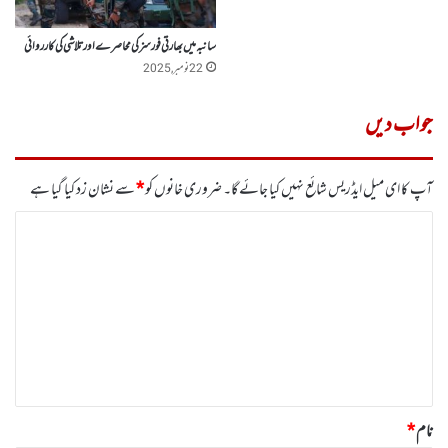
سانبہ میں بھارتی فورسز کی محاصرے اورتلاشی کی کارروائی
22 نومبر, 2025
جواب دیں
آپ کا ای میل ایڈریس شائع نہیں کیا جائے گا۔
ضروری خانوں کو
*
سے نشان زد کیا گیا ہے
ت
ب
ص
ر
ہ
*
نام
*