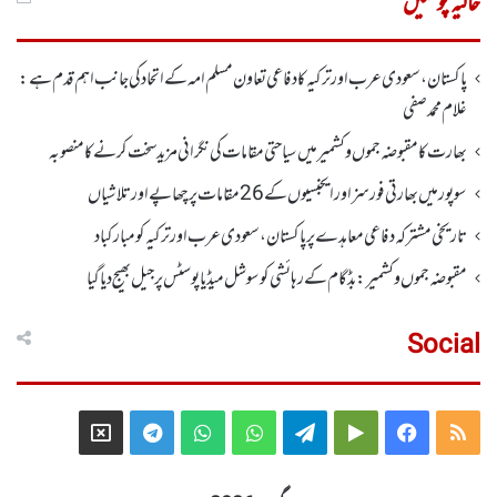
حالیہ پوسٹیں
پاکستان، سعودی عرب اور ترکیہ کا دفاعی تعاون مسلم امہ کے اتحاد کی جانب اہم قدم ہے:
غلام محمد صفی
بھارت کا مقبوضہ جموں وکشمیر میں سیاحتی مقامات کی نگرانی مزید سخت کرنے کا منصوبہ
سوپور میں بھارتی فورسز اورایجنسیوں کے 26 مقامات پر چھاپے اورتلاشیاں
تاریخی مشترکہ دفاعی معاہدے پر پاکستان، سعودی عرب اور ترکیہ کومبارکباد
مقبوضہ جموں وکشمیر:بڈگام کے رہائشی کو سوشل میڈیا پوسٹس پر جیل بھیج دیا گیا
Social
Telegram
X
WhatsApp
WhatsApp
Telegram
Google
Facebook
RSS
Group
Group
Play