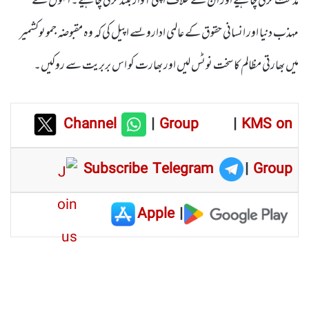
مذمت کرنی چاہیے اور ان کے خلاف اپنی آواز بلند کرنی چاہیے۔ انہوں نے
مہذب دنیا اور انسانی حقوق کے عالمی اداروںسے اپیل کی کہ وہ مقبوضہ جموںوکشمیر
میں بھارتی مظالم کا سخت نوٹس لیں اور بھارت کو اس بربریت سے روکیں۔
Channel
|
Group
|
KMS on
Subscribe Telegram
|
Group
Apple
|