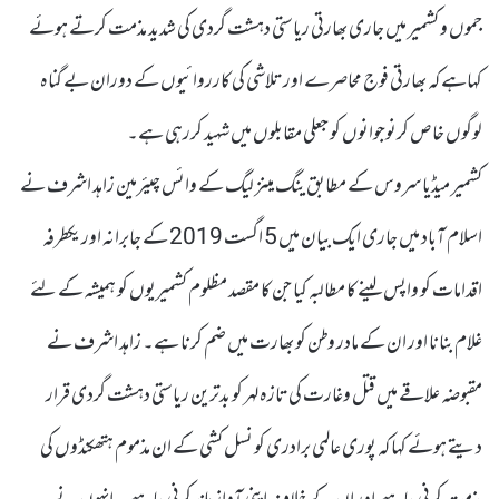
جموں و کشمیر میں جاری بھارتی ریاستی دہشت گردی کی شدید مذمت کرتے ہوئے
کہاہے کہ بھارتی فوج محاصرے اور تلاشی کی کارروائیوں کے دوران بے گناہ
لوگوں خاص کرنوجوانوں کو جعلی مقابلوں میں شہید کررہی ہے۔
کشمیر میڈیا سروس کے مطابق ینگ مینز لیگ کے وائس چیئرمین زاہد اشرف نے
اسلام آباد میں جاری ایک بیان میں 5 اگست 2019 کے جابرانہ اور یکطرفہ
اقدامات کو واپس لینے کا مطالبہ کیا جن کا مقصد مظلوم کشمیریوں کو ہمیشہ کے لئے
غلام بنانا اور ان کے مادر وطن کو بھارت میں ضم کرنا ہے۔ زاہد اشرف نے
مقبوضہ علاقے میں قتل وغارت کی تازہ لہر کو بدترین ریاستی دہشت گردی قرار
دیتے ہوئے کہا کہ پوری عالمی برادری کو نسل کشی کے ان مذموم ہتھکنڈوں کی