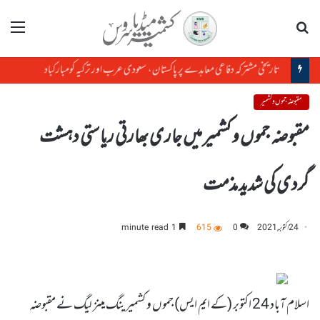
تلاش
مینو
تاریخی مشترکہ دفاعی معاہدے پر پاکستان، سعودی عرب اور ترکیہ کومبارکباد
مقبوضہ جموں و کشمیر
مقبوضہ جموں و کشمیر میں جاری بھارتی ریاستی دہشت
گردی کی شدید مذمت
24 اکتوبر, 2021
0
615
1 minute read
اسلام آباد 24 اکتوبر (کے ایم ایس) جموں و کشمیر ینگ مینز لیگ نے مقبوضہ