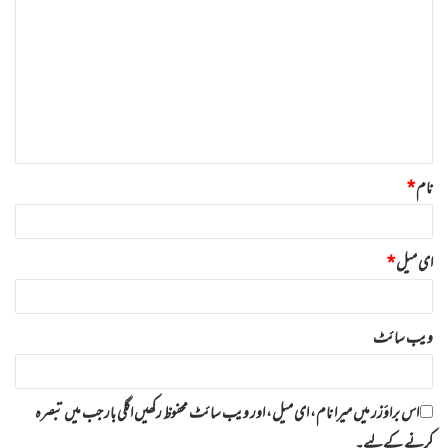
ب
ص
ر
ہ
*
نام
*
ای میل
*
ویب‌ سائٹ
اس براؤزر میں میرا نام، ای میل، اور ویب سائٹ محفوظ رکھیں اگلی بار جب میں تبصرہ
کرنے کےلیے۔