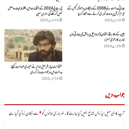
بھارتی عدالت نے 2008 کے مالیگاوں دھماکہ کیس کے
بی جے پی 2024کے انتخابات میں یکطرفہ جیت حاصل
مجرم کرنل پروہت کو بری کرنے سے انکار کر دیا
نہیں کر سکے گی، امرتیہ سین
3 جنوری, 2023
15 جنوری, 2023
چین کے علاقے زنگنان(اروناچل پردیش) پر بھارتی وزیر
خارجہ کا دعویٰ مسترد
25 مارچ, 2024
سٹوڈنٹ لیڈر شرجیل امام نے عبوری ضمانت کیلئے
عدالت میں درخواست دائر کردی
14 اکتوبر, 2025
جواب دیں
آپ کا ای میل ایڈریس شائع نہیں کیا جائے گا۔
ضروری خانوں کو
*
سے نشان زد کیا گیا ہے
ت