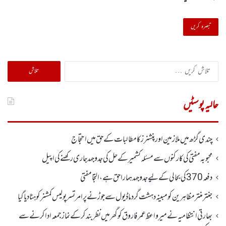
تلاش
کریں
برائے:
حالیہ پوسٹیں
چندی گڑھ میں ملازمین اور پنشنرز کا مطالبات کے حق میں احتجاج
محبوبہ مفتی کی کارکنوں سے مسئلہ کشمیر کے حل کی جدوجہد جاری رکھنے کی اپیل
دفعہ370کی بحالی کے لیے جدوجہد ہمارا حق ہے، التجا مفتی
جنتر منتر مظاہرین کو مبینہ دہشت گرد ماڈیول سے جوڑنے پر امرتسر پولیس کمشنر کو ہٹا دیاگیا
بھارتی انتظامیہ نے میر واعظ عمر فاروق کو گھر میں نظر بندکر کے نماز جمعہ ادا کرنے سے