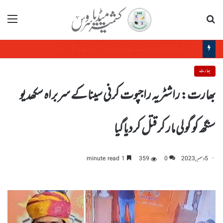
تلاش
مینو
جنتر منتر مظاہرین کو مبینہ دہشت گرد ماڈیول سے جوڑنے پر امرتسر پولیس کمشنر کو ہٹا دیاگیا
بھارت
بھارت: راشٹریہ راجپوت کرنی سینا کے سربراہ سکھدیو
سنگھ کو گولی مار کر قتل کردیاگیا
5 دسمبر, 2023
0
359
1 minute read