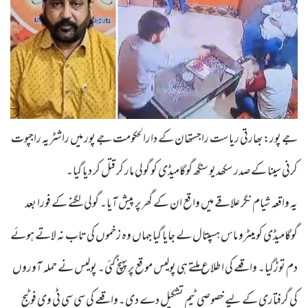
جے پور: بھارتی ریاست راجستھان کے دارالحکومت جے پور میں راشٹریہ راجپوت
کرنی سینا کے صدر سکھدیو سنگھ گوگامیڈی کو گولی مار کر قتل کر دیا گیا۔
یہ واقعہ شیام نگر علاقے میں واقع ان کے گھر پر پیش آیا۔ گولی لگنے کے فورا بعد
گوگامیڈی کو میٹرو ماس ہسپتال لے جایا گیا جہاں وہ زخموں کی تاب نہ لاتے ہوئے
دم توڑگیا۔ واقعے کی اطلاع ملتے ہی پولیس موقع پر پہنچ گئی۔ پولیس نے حملہ آوروں
کی گرفتاری کے لیے خصوصی ٹیم تشکیل دے دی۔واقعے کی سی سی ٹی وی فوٹیج