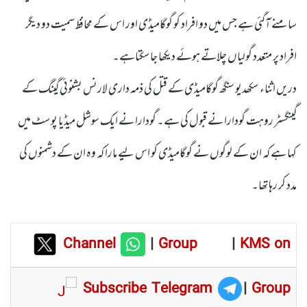
سامنے آگئی ہے جس میں دو افراد کو گوگامیڈی اور اس کے محافظ سمیت دو دیگر
افراد پر متعدد گولیاں چلاتے ہوئے دیکھا جاسکتاہے۔
دریں اثناء سکھدیو سنگھ گوگامیڈی کے قتل کی ذمہ داری لارنس بشنوئی گینگ کے
گینگسٹر روہت گودارا نے قبول کی ہے۔ گودارا نے ایک سوشل میڈیا پوسٹ میں
کہا ہے کہ ان کے لوگوں نے گوگامیڈی کو اس لیے مارا کہ وہ ان کے دشمنوں کی
مدد کر رہا تھا۔
Channel
|
Group
|
KMS on
Subscribe Telegram
|
Group