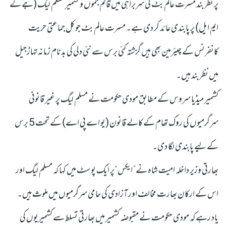
پر نظر بند مسرت عالم بٹ کی سربراہی میں قائم جموں و کشمیر مسلم لیگ (جے کے
ایم ایل) پر پابندی عائد کر دی ہے۔ مسرت عالم بٹ جو کل جماعتی حریت
کانفرنس کے چیئرمین بھی ہیں گزشتہ کئی برس سے نئی دلی کی بدنام زمانہ تہاڑجیل
میں نظر بند ہیں۔
کشمیر میڈیا سروس کے مطابق مودی حکومت نے مسلم لیگ پر غیر قانونی
سرگرمیوں کی روک تھام کے کالے قانون (یو اے پی اے) کے تحت 5 برس
کے لیے پابندی لگا دی۔
بھارتی وزیر داخلہ امیت شاہ نے” ایکس “پر ایک پوسٹ میں کہا کہ مسلم لیگ اور
اس کے ارکان بھارت مخالف اور آزادی کی حامی سرگرمیوں میں ملوث ہیں۔
یاد رہے کہ مودی حکومت نے مقبوضہ کشمیر میں بھارتی تسلط سے کشمیریوں کی