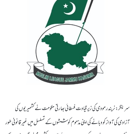
سرینگر: نریندر مودی کی زیر قیادت فسطائی بھارتی حکومت نے کشمیریوں کی
آزادی کی آواز کو دبانے کی اپنی مذموم کوششوں کے تسلسل میں غیر قانونی طور