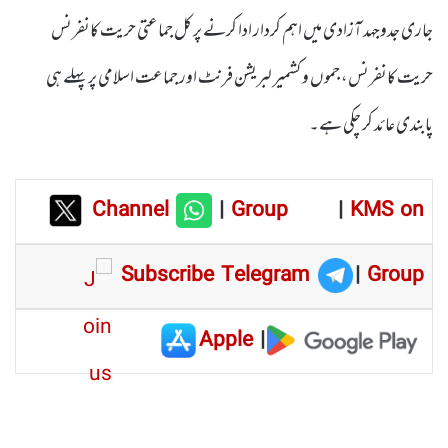
جاری جدوجہد آزادی میں اہم کردار ادا کرنے پر کل جماعتی حریت کانفرنس
حریت کانفرنس، جموں و کشمیر لبریشن فرنٹ اور جماعت اسلامی پر پہلے ہی
پابندی عائد کر چکی ہے۔
Channel
|
Group
|
KMS on
Subscribe Telegram
|
Group
Apple
|