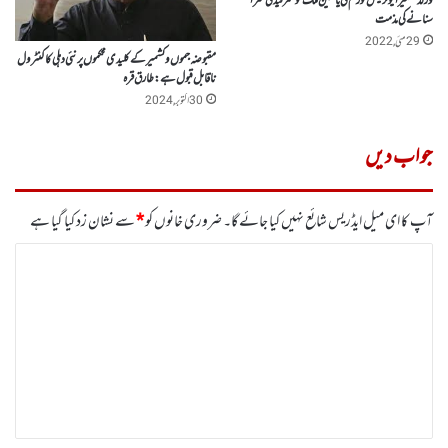
ورلڈ کشمیر ایوئر نیس فورم کی یاسین ملک کو عمر قید کی سزا
سنانے کی مذمت
29 مئی, 2022
مقبوضہ جموں وکشمیرکے کلیدی محکموں پر نئی دہلی کا کنٹرول
ناقابل قبول ہے:طارق قرہ
30 اکتوبر, 2024
جواب دیں
آپ کا ای میل ایڈریس شائع نہیں کیا جائے گا۔
ضروری خانوں کو
*
سے نشان زد کیا گیا ہے
ت
ب
ص
ر
ہ
*