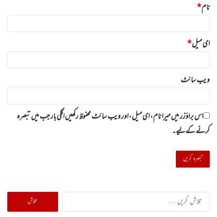
نام
*
ای میل
*
ویب‌ سائٹ
اس براؤزر میں میرا نام، ای میل، اور ویب سائٹ محفوظ رکھیں اگلی بار جب میں تبصرہ
کرنے کےلیے۔
تلاش
کریں