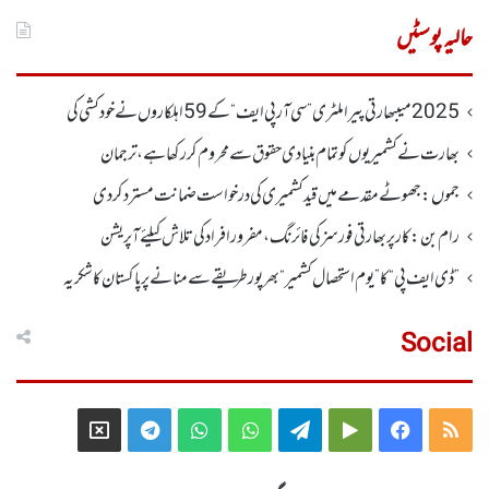
برائے:
حالیہ پوسٹیں
2025 میںبھارتی پیرا ملٹری ”سی آر پی ایف“ کے 59 اہلکاروں نے خودکشی کی
بھارت نے کشمیریوں کو تمام بنیادی حقوق سے محروم کر رکھا ہے، ترجمان
جموں :جھوٹے مقدمے میں قید کشمیری کی درخواست ضمانت مسترد کردی
رام بن : کار پربھارتی فورسز کی فائرنگ،مفرور افراد کی تلاش کیلئے آپریشن
”ڈی ایف پی “ کا ” یوم استحصال کشمیر “ بھر پور طریقے سے منانے پر پاکستان کا شکریہ
Social
Telegram
X
WhatsApp
WhatsApp
Telegram
Google
Facebook
RSS
Group
Group
Play