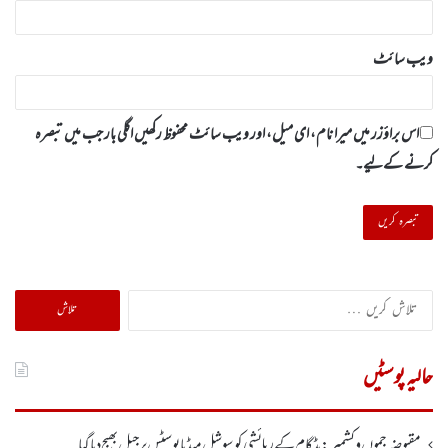
ویب‌ سائٹ
اس براؤزر میں میرا نام، ای میل، اور ویب سائٹ محفوظ رکھیں اگلی بار جب میں تبصرہ
کرنے کےلیے۔
تلاش
کریں
برائے:
حالیہ پوسٹیں
مقبوضہ جموں وکشمیر:بڈگام کے رہائشی کو سوشل میڈیا پوسٹس پر جیل بھیج دیا گیا