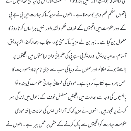
کئی گنااضافہ ہوا ہے اورانہیں ہندوتوا اسٹیبلشمنٹ اور اس کی سیاسی کٹھ پتلیوں کے
ہاتھوں منظم ظلم و جبر کا سامنا ہے ۔ انہوں نے مزید کہا کہ بھارت میں بی جے پی
کے دور حکومت میں اقلیتوں کے خلاف ظلم وتشدداورانہیں ہراساں کرنا روز کا
معمول بن گیا ہے۔ ماہرین نے مزیدکہا کہ منی پور، پنجاب، جھارکھنڈ، اتر پردیش،
آسام، مدھیہ پردیش اور دیگر بی جے پی کی حکمرانی والی ریاستوں میں اقلیتوں پر
بڑھتے ہوئے مظالم اور حملوں نے دنیا کی سب سے بڑی نام نہادجمہوریت کا
اصل چہرہ بے نقاب کر دیا ہے۔ مودی کی فسطائی بھارتی حکومت کی ہندوتوا
پالیسیوں کی وجہ سے بھارت میں اقلیتیں مسلسل خوف کے ماحول میں زندگی بسر
کرنے پر مجبور ہیں۔ انہوں نے مزید کہا کہ آر ایس ایس کی حمایت یافتہ مودی
حکومت بھارت کو اقلیتوں سے پاک کرنے کے مشن پرعمل پیرا ہے۔ انہوں نے