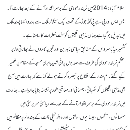
اسلام آباد:2014میں نریندر مودی کے برسر اقتدارآنے کے بعد بھارت آر
ایس ایس اوربی جے پی گٹھ جوڑ کے تحت ایک سیکولر ملک سے ہندوانتہا پسند ملک
میں تبدیل ہو گیا ہے جہاں مذہبی اقلیتوں کوسخت خطرات کاسامنا ہے۔
کشمیرمیڈیاسروس کے مطابق سیاسی ماہرین اور تجزیہ کاروں نے بھارتی وزیر
اعظم نریندر مودی کی طرف سے صدیوں پرانی شہیدبابری مسجد کے مقام پر تعمیر
کیے گئے رام مندر کے افتتاح پر تبصرہ کرتے ہوئے کہاہے کہ بھارت میں آج
بھی مذہبی اقلیتوں کو نفسیاتی، جسمانی اور معاشی طور پر نشانہ بنایا جارہا ہے۔بھارت
میں نریندر مودی کے برسر اقتدارآنے کے بعد سے ریاستی سرپرستی میں
مسلمانوں، سکھوں، عیسائیوں، دلتوں اور دیگر نچلی ذات کے ہندوئو پرمظالم میں