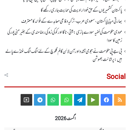
پاکستان کشمیریوں کے حق خودارادیت کی حمایت جاری رکھے گا
بھارتی میڈیا پاکستان، سعودی عرب، ترکیہ دفاعی معاہدے کے فوائد کا معترف
مودی حکومت کی خفیہ سودے بازی: میتی، ناگا اور کوکی زو کی رضامندی کے بغیر منی پور کی
زمین کا سودا
بی جے پی حکومت نے ہجومی تشدد اورآن لائن گالم گلوچ کے لئے الگ الگ غنڈے پالے
ہیں: پرشانت بھوشن
Social
Telegram
X
WhatsApp
WhatsApp
Telegram
Google
Facebook
RSS
Group
Group
Play
اگست 2026