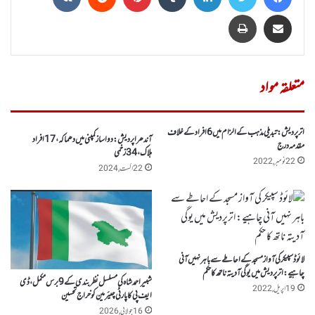
Share via Email
پرنٹ
متعلقہ مواد
اتر پردیش :تبدیلی مذہب کے الزام میں 6افراد کے خلاف
آندھرا پردیش : دوا ساز کمپنی میں دھماکہ ،17 افراد
مقدمہ درج
ہلاک، 34 زخمی
22 نومبر, 2022
22 اگست, 2024
لائوڈ سپیکر کی آواز مسجد کے احاطے سے باہر نہیں آنی
چاہیے: اترپردیش میں یوگی آدیتہ ناتھ کا حکم
شبیر احمد شاہ کی مسلسل نظر بندی کے 9برس مکمل ، ڈی
19 اپریل, 2022
ایف پی کا پارٹی چیئرمین کوخراج تحسین
16 جولائی, 2026