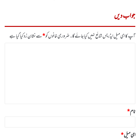
جواب دیں
آپ کا ای میل ایڈریس شائع نہیں کیا جائے گا۔
ضروری خانوں کو
*
سے نشان زد کیا گیا ہے
ت
ب
ص
ر
ہ
*
نام
*
ای میل
*