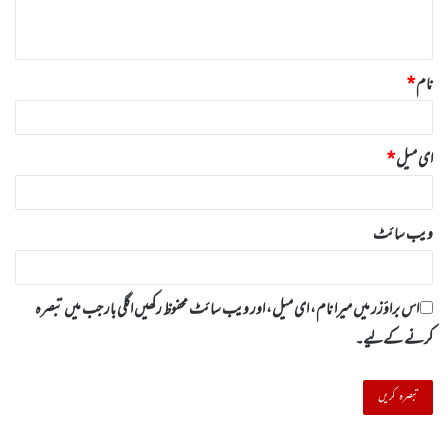
*
نام
*
ای میل
*
ویب‌ سائٹ
اس براؤزر میں میرا نام، ای میل، اور ویب سائٹ محفوظ رکھیں اگلی بار جب میں تبصرہ
کرنے کےلیے۔