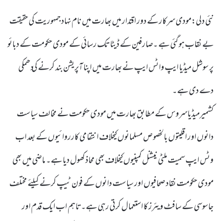
نئی دلی:مودی سرکار کے دور اقتدار میں بھارت میں نام نہاد جمہوریت کی حقیقت
بے نقاب ہو گئی ہے ۔صارفین کے ڈیٹا تک رسائی کے مودی حکومت کے دبائو
پر سوشل میڈیا ایپ واٹس ایپ نے بھارت میں اپنا آپریشن بند کرنے کی دھمکی
دے دی ہے۔
کشمیرمیڈیاسروس کے مطابق بھارت میں مودی حکومت نے مخالف سیاست
دانوں اور اقلیتوں بالخصوص مسلمانوں کیخلاف انتقامی کارروائیوں کے بعد اب
وٹس ایپ سمیت ملٹی نیشنل کمپنیوں کیخلاف بھی محاذ کھول دیا ہے۔ ماضی میں بھی
مودی حکومت نقاد صحافیوں اور سیاست دانوں کے فون ٹیپ کرنے کیلئے مختلف
جاسوسی کے سافٹ ویئرز کا استعمال کرتی رہی ہے۔تاہم اب ایک قدم اور