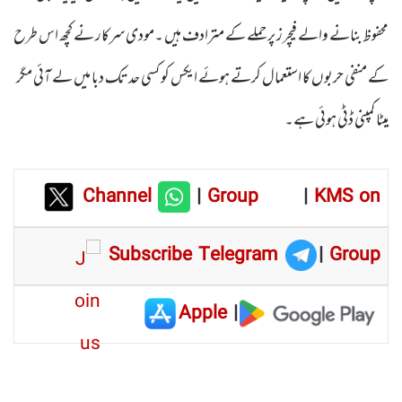
محفوظ بنانے والے فیچرز پر حملے کے مترادف ہیں ۔مودی سرکار نے کچھ اس طرح
کے منفی حربوں کا استعمال کرتے ہوئے ایکس کو کسی حد تک دبا میں لے آئی مگر
میٹا کمپنی ڈٹی ہوئی ہے۔
Channel
|
Group
|
KMS on
Subscribe Telegram
|
Group
Apple
|