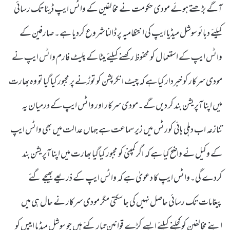
آگے بڑھتے ہوئے مودی حکومت نے مخالفین کے واٹس ایپ ڈیٹا تک رسائی
کیلئے دبائو سوشل میڈیا ایپ کی انتظامیہ پر ڈالنا شروع کردیا ہے۔ صارفین کے
واٹس ایپ کے استعمال کو محفوظ رکھنے کیلئے میٹا کے پلیٹ فارم واٹس ایپ نے
مودی سرکار کو خبردار کیا ہے کہ چیٹ انکرپشن کو توڑنے پر مجبور کیا گیا تو وہ بھارت
میں اپنا آپریشن بند کر دیں گے۔مودی سرکار اور واٹس ایپ کے درمیان یہ
تنازعہ اب دہلی ہائی کورٹس میں زیر سماعت ہے جہاں عدالت میں بھی واٹس ایپ
کے وکیل نے واضح کیا ہے کہ اگر کمپنی کو مجبور کیاگیا بھارت میں اپنا آپریشن بند
کردے گی۔واٹس ایپ کا دعویٰ ہے کہ واٹس ایپ کے ذریعے بھیجے گئے
پیغامات تک رسائی حاصل نہیں کی جاسکتی مگر مودی سرکار نے حال ہی میں
اپنے مخالفین کو کچلنے کیلئے ایسے کڑے قوانین تیار کئے ہیں جو سوشل میڈیا ایپس کو