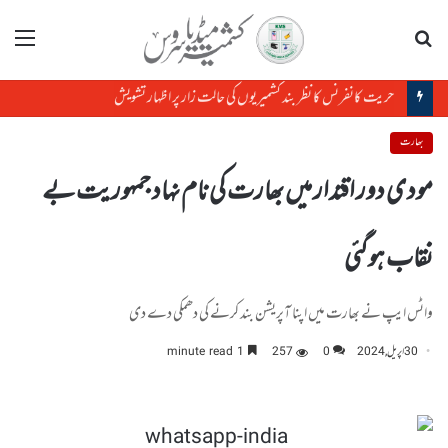
تلاش
مینو
حریت کانفرنس کا نظر بند کشمیریوں کی حالت زار پر اظہار تشویش
بھارت
مودی دور اقتدار میں بھارت کی نام نہاد جمہوریت بے
نقاب ہوگئی
واٹس ایپ نے بھارت میں اپنا آپریشن بند کرنے کی دھمکی دے دی
30 اپریل, 2024
0
257
1 minute read