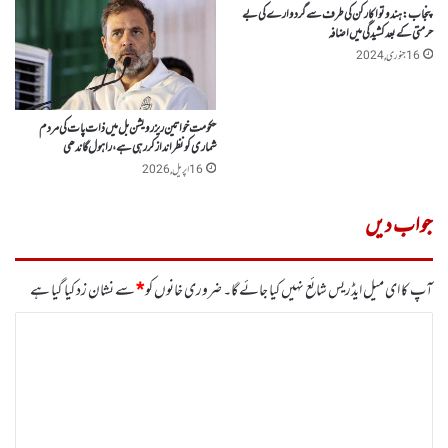
پنجاب :ہندوتوا کارکن کی طرف سے گردوارے کی بے
حرمتی کے بعد کشیدگی میں اضافہ
16 جنوری, 2024
حکومت خواتین ریزرویشن بل میں ذات پات کی مردم
شماری کو نظر انداز کر رہی ہے، راہول گاندھی
16 اپریل, 2026
جواب دیں
آپ کا ای میل ایڈریس شائع نہیں کیا جائے گا۔
ضروری خانوں کو
*
سے نشان زد کیا گیا ہے
ت
ب
ص
ر
ہ