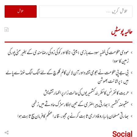
تلاش
کریں
برائے:
حالیہ پوسٹیں
مودی حکومت کی خفیہ سودے بازی: میتی، ناگا اور کوکی زو کی رضامندی کے بغیر منی پور کی
زمین کا سودا
بی جے پی حکومت نے ہجومی تشدد اورآن لائن گالم گلوچ کے لئے الگ الگ غنڈے پالے
ہیں: پرشانت بھوشن
حریت کانفرنس کا نظر بند کشمیریوں کی حالت زار پر اظہار تشویش
مقبوضہ کشمیر: بھارتی پیرا ملٹری کے تین اہلکار سڑک حادثے میں زخمی
بھارتی مسلمان بار بار وفاداری ثابت کرنے پر مجبور،قائداعظم کا فرمان سچ ثابت ہوا
Social