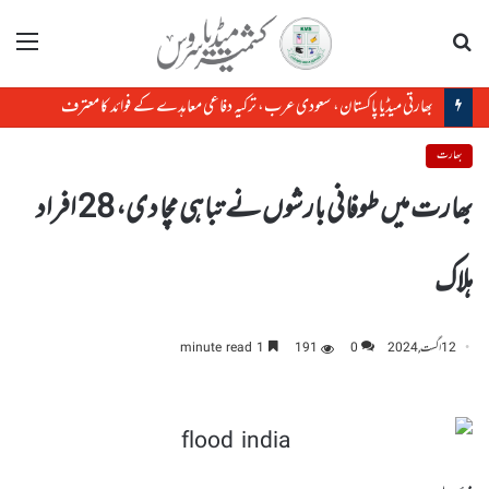
تلاش
مینو
بھارتی میڈیا پاکستان، سعودی عرب، ترکیہ دفاعی معاہدے کے فوائد کا معترف
بھارت
بھارت میں طوفانی بارشوں نے تباہی مچا دی، 28 افراد
ہلاک
12 اگست, 2024
0
191
1 minute read