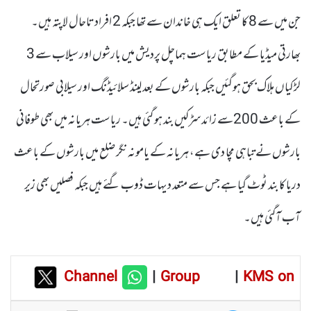
جن میں سے 8 کا تعلق ایک ہی خاندان سے تھا جبکہ 2 افراد تاحال لاپتہ ہیں۔
بھارتی میڈیا کے مطابق ریاست ہماچل پردیش میں بارشوں اور سیلاب سے 3
لڑکیاں ہلاک بحق ہوگئیں جبکہ بارشوں کے بعد لینڈ سلائیڈنگ اور سیلابی صورتحال
کے باعث 200سے زائد سڑکیں بند ہو گئی ہیں۔ ریاست ہریانہ میں بھی طوفانی
بارشوں نے تباہی مچا دی ہے، ہریانہ کے یامونہ نگر ضلع میں بارشوں کے باعث
دریا کا بند ٹوٹ گیا ہے جس سے متعد د یہات ڈوب گئے ہیں جبکہ فصلیں بھی زیر
آب آگئی ہیں۔
Channel
|
Group
|
KMS on