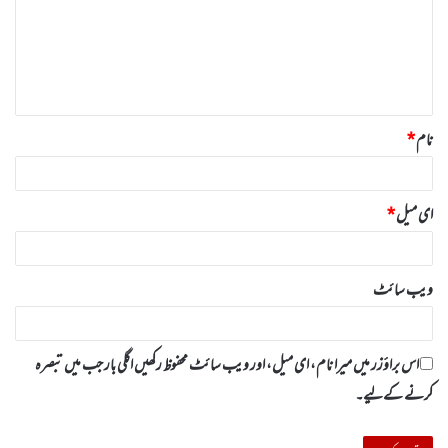
ر
ہ
*
نام
*
ای میل
*
ویب‌ سائٹ
اس براؤزر میں میرا نام، ای میل، اور ویب سائٹ محفوظ رکھیں اگلی بار جب میں تبصرہ
کرنے کےلیے۔