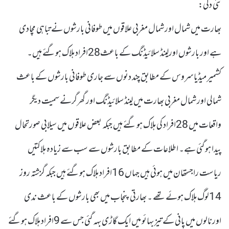
نئی دلی:
بھارت میں شمال اور شمال مغربی علاقوں میں طوفانی بارشوں نے تباہی مچادی
ہے اور بارشوں اورلینڈ سلائیڈنگ کے باعث28افراد ہلاک ہوگئے ہیں۔
کشمیر میڈیا سروس کے مطابق چند دنوں سے جاری طوفانی بارشوں کے باعث
شمالی اور شمال مغربی بھارت میں لینڈ سلائیڈنگ اور گھرگرنے سمیت دیگر
واقعات میں 28افراد کی ہلاک ہو گئے ہیں جبکہ بعض علاقوں میں سیلابی صورتحال
پیدا ہو گئی ہے۔ اطلاعات کے مطابق بارشوں سے سب سے زیادہ ہلاکتیں
ریاست راجستھان میں ہوئی ہیں جہاں 16افراد ہلاک ہوگئے ہیں جبکہ گزشتہ روز
14لوگ ہلاک ہوئے تھے ۔ بھارتی پنجاب میں بھی بارشوں کے باعث ندی
اورنالوں میں پانی کے تیز بہائو میں ایک گاڑی بہہ گئی جس سے 9افراد ہلاک ہوگئے