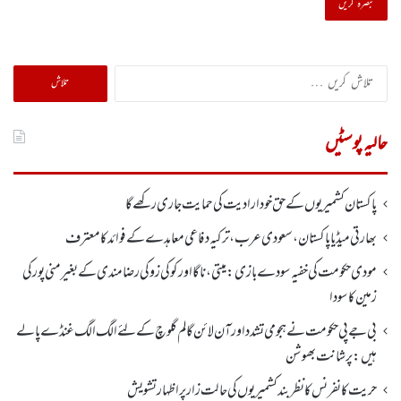
تلاش
کریں
برائے:
حالیہ پوسٹیں
پاکستان کشمیریوں کے حق خودارادیت کی حمایت جاری رکھے گا
بھارتی میڈیا پاکستان، سعودی عرب، ترکیہ دفاعی معاہدے کے فوائد کا معترف
مودی حکومت کی خفیہ سودے بازی: میتی، ناگا اور کوکی زو کی رضامندی کے بغیر منی پور کی
زمین کا سودا
بی جے پی حکومت نے ہجومی تشدد اورآن لائن گالم گلوچ کے لئے الگ الگ غنڈے پالے
ہیں: پرشانت بھوشن
حریت کانفرنس کا نظر بند کشمیریوں کی حالت زار پر اظہار تشویش