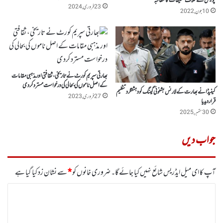
پولیس کے خلاف تحقیقات کا مطالبہ
23 فروری, 2024
10 جون, 2022
بھارتی سپریم کورٹ نے تاریخی، ثقافتی اور مذہبی مقامات
کے اصل ناموں کی بحالی کی درخواست مسترد کرد ی
کینیڈا نے بھارت کے لارنس بشنوئی گینگ کو دہشتگرد تنظیم
27 فروری, 2023
قرار دیدیا
30 ستمبر, 2025
جواب دیں
آپ کا ای میل ایڈریس شائع نہیں کیا جائے گا۔
ضروری خانوں کو
*
سے نشان زد کیا گیا ہے
ت
ب
ص