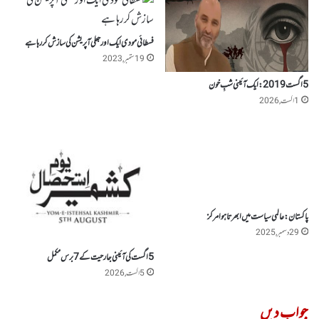
فسطائی مودی ایک اور جعلی آپریشن کی سازش کررہا ہے
19 ستمبر, 2023
5 اگست 2019: ایک آئینی شبِ خون
1 اگست, 2026
پاکستان: عالمی سیاست میں ابھرتا ہوا مرکز
29 دسمبر, 2025
5 اگست کی آئینی جارحیت کے 7 برس مکمل
5 اگست, 2026
جواب دیں