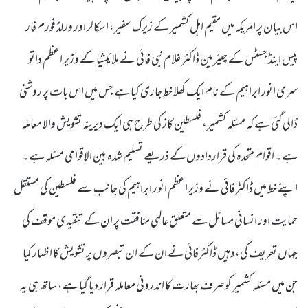
اس بیان پر امریکہ میں مقیم اہل کشمیر کے زیرک سفیر، اسکالر اور ورلڈ فورم فار
پیس اینڈ جسٹس کے چیئرمین ڈاکٹر غلام نبی فائی نے ملائیشیا کے وزیر اعظم داتو
سری انور ابراہیم کے نام ایک کھلا خط جاری کیا ہے جس میں اس بات پر روشنی
ڈالی گئی ہے کہ مسئلہ کشمیر، فلسطین کاز کی طرح ہی ایک دیرینہ تشویش والا معاملہ
ہے۔ اقوام متحدہ کی قراردادوں کے ذریعے تسلیم شدہ بین الاقوامی مسئلہ ہے۔
اپنے خط میں ڈاکٹرفائی نے وزیراعظم انور ابراہیم کی جانب سے فلسطین کی مستقل
حمایت اور انسانی مسائل سے متعلق عالمی منافقت پر ان کے تنقیدی موقف کی
جہاں تعریف کی،وہیں ڈاکٹرفائی نے ان کے ان تبصروں پر تشویش کا اظہار کیا
جن میں مسئلہ کشمیر کو صرف بھارت کا اندرونی معاملہ قرار دیا گیا ہے، ساتھ ہی یہ