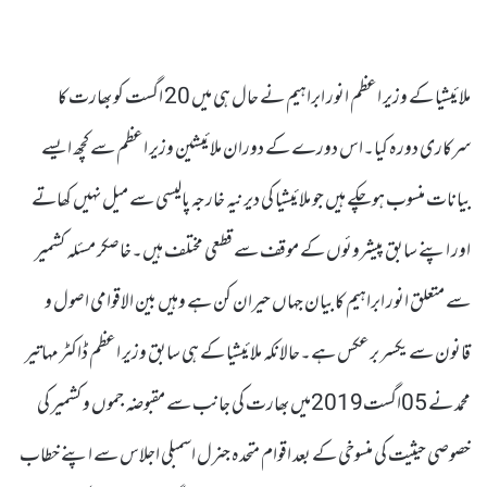
ملائیشیا کے وزیر اعظم انور ابراہیم نے حال ہی میں 20 اگست کو بھارت کا
سرکاری دورہ کیا۔اس دورے کے دوران ملائیشین وزیر اعظم سے کچھ ایسے
بیانات منسوب ہوچکے ہیں جو ملائیشیا کی دیر نیہ خارجہ پالیسی سے میل نہیں کھاتے
اور اپنے سابق پیشروئوں کے موقف سے قطعی مختلف ہیں۔خاصکر مسئلہ کشمیر
سے متعلق انور ابراہیم کا بیان جہاں حیران کن ہے وہیں بین الاقوامی اصول و
قانون سے یکسر برعکس ہے۔حالانکہ ملائیشیا کے ہی سابق وزیر اعظم ڈاکٹر مہاتیر
محمد نے 05اگست2019میں بھارت کی جانب سے مقبوضہ جموں و کشمیر کی
خصوصی حیثیت کی منسوخی کے بعد اقوام متحدہ جنرل اسمبلی اجلاس سے اپنے خطاب