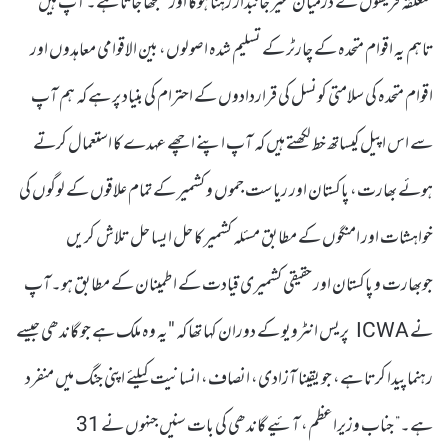
متعلقہ فریقوں کے درمیان غیر جانبدار رہنا ہوگا اور سمجھا جاتا ہے۔ آپ ہیں
تاہم یہ اقوام متحدہ کے چارٹر کے تسلیم شدہ اصولوں، بین الاقوامی معاہدوں اور
اقوام متحدہ کی سلامتی کونسل کی قراردادوں کے احترام کی بنیاد پر ہے کہ ہم آپ
سے اس اپیل کیساتھ خط لکھتے ہیں کہ آپ اپنے اچھے عہدے کا استعمال کرتے
ہوئے بھارت، پاکستان اور ریاست جموں و کشمیر کے تمام علاقوں کے لوگوں کی
خواہشات اور امنگوں کے مطابق مسئلہ کشمیر کا حل ایسا حل تلاش کر یں
جوبھارت و پاکستان اور حقیقی کشمیری قیادت کے اطمینان کے مطابق ہو۔آپ
نے ICWA پریس انٹرویو کے دوران کہا تھا کہ "یہ وہ ملک ہے جو گاندھی جیسے
رہنما پیدا کرتا ہے، جو یقینا آزادی، انصاف، انسانیت کیلئے اپنی جنگ میں منفرد
ہے۔” جناب وزیراعظم، آئیے گاندھی کی بات سنیں جنہوں نے 31