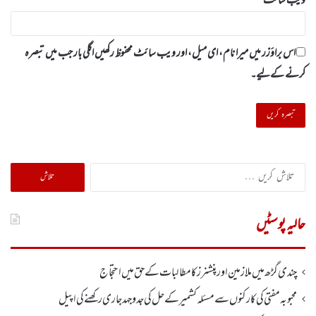
ویب‌ سائٹ
اس براؤزر میں میرا نام، ای میل، اور ویب سائٹ محفوظ رکھیں اگلی بار جب میں تبصرہ
کرنے کےلیے۔
تلاش
کریں
برائے:
حالیہ پوسٹیں
چندی گڑھ میں ملازمین اور پنشنرز کا مطالبات کے حق میں احتجاج
محبوبہ مفتی کی کارکنوں سے مسئلہ کشمیر کے حل کی جدوجہد جاری رکھنے کی اپیل