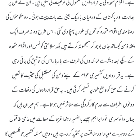
ہے۔ اقوام متحدہ کی یہ قراردادیں معمول کی نوعیت کی نہیں ہیں۔ ان کے متن پر
بھارت اور پاکستان کے درمیان باریک بینی سے بات چیت ہوئی۔ دو حکومتوں کی
رضا مندی اقوام متحدہ کو تحریری طور پر پہنچا دی گئی۔ اس طرح وہ نہ صرف ایک
پختہ ذہن کیساتھ جان بوجھ کر سمجھوتہ کرتے ہیں بلکہ سلامتی کونسل اور اقوام متحدہ
کے یکے بعد دیگرے نمائندوں کی طرف سے بار بار اس کی توثیق کی جاتی رہی
ہے۔ یہ قراردادیں کشمیری عوام کے اپنے وطن کی مستقبل کی حیثیت کا تعین
کرنے کے حق کو واضح طور پر تسلیم کرتی ہیں۔ یہ حق قراردادوں کی دفعات کے
دونوں ا طراف سے عدم کارکردگی سے متاثر نہیں ہوتا ہے۔ہم حیران ہیں کہ
جہاں داتو سری انور ابراہیم جیسے با ضمیر رہنما غزہ کے معاملے میں عالمی طاقتوں
کے دوہرے معیار اور منافقت پر تنقید کر رہے ہیں، وہیں مسئلہ کشمیر جو فلسطین کا