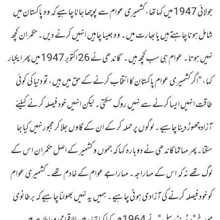
جولائی 1947 میں کہا تھا، کشمیری عوام سے پوچھا جانا چاہیے کہ وہ پاکستان میں
شامل ہونا چاہتے ہیں یا بھارت میں۔ وہ جیسا چاہیں انہیں کرنے دیں۔ حکمران کچھ
نہیں ہوتا۔ عوام ہی سب کچھ ہیں۔”گاندھی نے 26 اکتوبر 1947 میں پھر ایکبار
کہا، "اگر کشمیر ی عوام پاکستان کا انتخاب کرنے کے حق میں ہیں، تو دنیا کی کوئی
طاقت انہیں ایسا کرنے سے نہیں روک سکتی۔ لیکن انہیں خود فیصلہ کرنے کیلئے
آزاد چھوڑ دینا چاہیے۔ لوگوں پر حملہ کر کے ان کے گاوں جلا کر مجبور نہیں کیا جا
سکتا۔پھر مہاتما گاندھی نے دوبارہ کہا کہ جموں و کشمیر کے اصل حکمران اس کے
لوگ تھے نہ کہ اس کے مہاراجہ۔ مہاراجے عوام کے خادم تھے۔ کشمیری عوام
کو خود فیصلہ کرنے کی آزادی ہونی چاہیے۔ ہمیں یہ نہیں بھولنا چاہیے کہ برطانوی