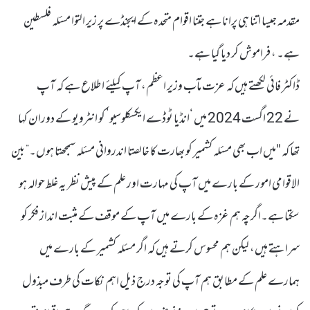
مقدمہ جیسا اتنا ہی پرانا ہے جتنا اقوام متحدہ کے ایجنڈے پر زیر التوا مسئلہ فلسطین
ہے۔ ، فراموش کر دیا گیا ہے۔
ڈاکٹر فائی لکھتے ہیں کہ عزت مآب وزیر اعظم، آپ کیلئے اطلاع ہے کہ آپ
نے 22 اگست 2024 میں ‘انڈیا ٹوڈے ایکسکلوسیو’ کو انٹرویو کے دوران کہا
تھا کہ "میں اب بھی مسئلہ کشمیر کو بھارت کا خالصتا اندروانی مسئلہ سمجھتا ہوں۔” بین
الاقوامی امور کے بارے میں آپ کی مہارت اور علم کے پیش نظر یہ غلط حوالہ ہو
سکتا ہے۔اگرچہ ہم غزہ کے بارے میں آپ کے موقف کے مثبت انداز فکر کو
سراہتے ہیں، لیکن ہم محسوس کرتے ہیں کہ اگر مسئلہ کشمیر کے بارے میں
ہمارے علم کے مطابق ہم آپ کی توجہ درج ذیل اہم نکات کی طرف مبذول