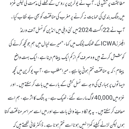
مطابقت پر تنقید کی۔ آپ نے یوکرین پر روس کے حملے کی مذمت کی لیکن غزہ
میں جنگ بندی کی حمایت نہ کرنے پر مغرب کی منافقت کو بھی بے نقاب کیا۔
آپ نے 22 اگست 2024 میں نئی دہلی میں انڈین کونسل آف ورلڈ
افیئرزICWAکے تھنک ٹینک میں کہا، "میرے خیال میں ہم جو کچھ کرنے کی
کوشش کرتے ہیں وہ صرف کم از کم ایک پیغام دینا ہے، ایک بہت واضح
پیغام، کہ یہ منافقت ختم ہونی چاہیے۔میرا مطلب ہے، آپ یوکرین میں کچھ
دیہاتوں پر بمباری کی وجہ سے نسل کشی کے بارے میں بات کر سکتے ہیں۔ اور
غزہ میں40,000 لوگ مارے گئے، ٹھیک ہے، یہ جنگ کا اثر ہے، ہم اسے
معاف کر سکتے ہیں۔ یہ چونکا دینے والی بات ہے اور میں اسے سراسر منافقت کہتا
ہوں لیکن لڑنے کیلئے کھڑا نہیں ہونا اسے ختم ہونا ہے۔ڈاکٹر فائی لکھتے ہیں کہ