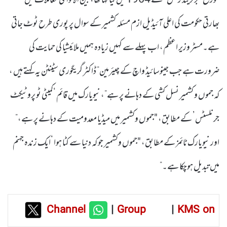
مورخ "برٹرینڈ رسل "نے 1964 میں کیا کہا تھا، بین الاقوامی معاملات میں
بھارتی حکومت کی اعلی آئیڈیل ازم مسئلہ کشمیر کے سوال پر پوری طرح ٹوٹ جاتی
ہے۔مسٹر وزیر اعظم، اب پہلے سے کہیں زیادہ ہمیں ملائیشیا کی حمایت کی
ضرورت ہے جب جینوسائیڈ واچ کے چیئرمین” ڈاکٹر گریگوری سٹینٹن یہ کہتے ہیں ،
کہ جموں و کشمیر نسل کشی کے دہانے پر ہے”، نیویارک میں قائم ‘کمیٹی ٹو پروٹیکٹ
جرنلسٹس’ کے مطابق، "جموں وکشمیر میں میڈیا معدومیت کے دہانے پر ہے،”
اور نیویارک ٹائمز کے مطابق، "جموں وکشمیر جو کہ دنیا سے کٹا ہوا ‘ایک زندہ جہنم
میں تبدیل ہوچکا ہے۔”
Channel
|
Group
|
KMS on