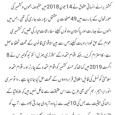
کمشنر برائے انسانی حقوق نے 14 جون 2018 میں مقبوضہ جموں و کشمیر کی
صورتحال کے بارے میں 49 صفحات پر مشتمل رپورٹ جاری کی تھی، جس میں
انہوں نے بھارت اور پاکستان دونوں کیلئے سفارشات تیار کی تھیں کہ کشمیری
عوام کے حق خود ارادیت کیلئے جس سے بین الاقوامی قانون کے تحت تحفظ حاصل
ہے،کا احترام کریں۔جبکہ اقوام متحدہ کے سیکرٹری جنرل انتونیو گوتیرس نے 8
اگست 2019 میں کہا تھا کہ مسئلہ کشمیر کو اقوام متحدہ کے چارٹر اور اقوام متحدہ
سلامتی کونسل کی قابل اطلاق قراردادوں کے تحت حل کیا جانا چاہیے۔داتو سری
انور ابراہیم، ہم کسی بھی طرح سے اس حقیقت سے غافل نہیں ہیں کہ ملائیشیا کے
رہنما کی حیثیت سے جس کی 10 فیصد سے زیادہ آبادی بھارتی نژاد ہے، آپ کو