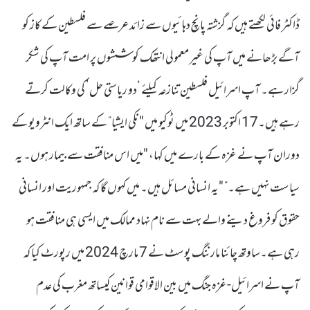
ڈاکٹر فائی لکھتے ہیں کہ گزشتہ پانچ دہائیوں سے زائدعرصے سے فلسطین کے کاز کو
آگے بڑھانے میں آپ کی غیر معمولی انتھک کوششوں پر امت آپ کی شکر
گزار ہے۔ آپ اسرائیل فلسطین تنازعہ کیلئے ‘دو ریاستی حل’ کی وکالت کرتے
رہے ہیں۔17 اکتوبر 2023 میں ٹوکیو میں "نکی ایشیا” کے ساتھ ایک انٹرویو کے
دوران آپ نے غزہ کے بارے میں کہا، "میں اس منافقت سے بیمار ہوں۔ یہ
سیاست نہیں ہے۔” "یہ انسانی مسائل ہیں۔ میں کہوں گا کہ جمہوریت اور انسانی
حقوق کو فروغ دینے والے بہت سے نام نہاد ممالک میں ایسی ہی منافقت ہو
رہی ہے۔ساوتھ چائنا مارننگ پوسٹ نے 7 مارچ 2024 میں رپورٹ کیا کہ
آپ نے اسرائیل-غزہ جنگ میں بین الاقوامی قوانین کیساتھ مغرب کی عدم