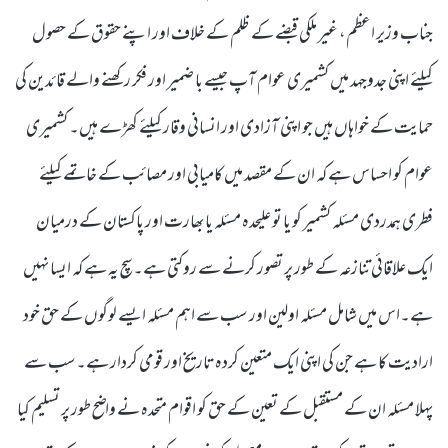
جناب وزیر اعظم، غیر ملکی قبضے کے ظلم کے خلاف اور اپنے حقوق کے حصول
کیلئے اپنی جدوجہد میں کشمیری عوام آپ جیسے با ضمیر اور فکر رکھنے والے قائدین کی
حمایت کے خواہاں ہیں جو اپنی آزادی اور انسانی وقار کیلئے کھڑے ہیں۔ کشمیری
عوام کو احساس ہے کہ ان کے مقصد میں کامیابی اور مصائب کے خاتمے کیلئے
فطری ہمدردی مسئلہ کشمیر کو یا تو علیحدہ مسئلہ یا بھارت اور پاکستان کے درمیان
ایک علاقائی تنازعہ کے طور پر تصور کرنے سے روکتی ہے۔ سچ یہ ہے کہ ایسا نہیں
ہے۔اس میں شامل مسئلہ اولین اور سب سے اہم مسئلہ ایسے لوگوں کے حق خود
ارادیت کا ہے جن کی اپنی ایک متعین کردہ تاریخ اور قومی کردار ہے۔سب سے
پہلا مسئلہ ان کے مستقبل کے تعین کے حق کو اقوام متحدہ نے واضح طور پر تسلیم کیا