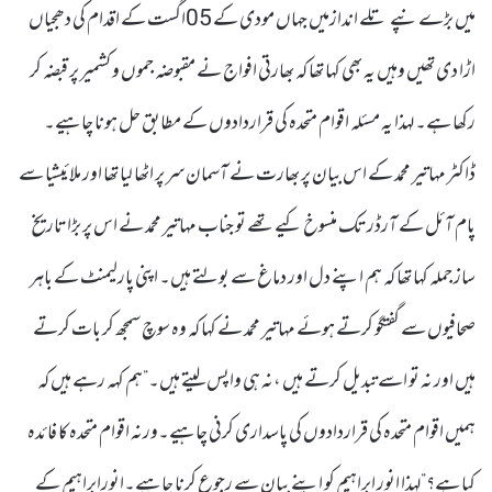
میں بڑے نپے تلے اندازمیں جہاں مودی کے 05اگست کے اقدام کی دھجیاں
اڑا دی تھیں وہیں یہ بھی کہا تھا کہ بھارتی افواج نے مقبوضہ جموں و کشمیر پر قبضہ کر
رکھا ہے۔ لہذا یہ مسئلہ اقوام متحدہ کی قراردادوں کے مطابق حل ہونا چاہیے۔
ڈاکٹر مہاتیر محمد کے اس بیان پر بھارت نے آسمان سر پر اٹھا لیا تھا اور ملائیشیا سے
پام آئل کے آرڈر تک منسوخ کیے تھے تو جناب مہاتیر محمد نے اس پر بڑا تاریخ
ساز جملہ کہا تھا کہ ہم اپنے دل اور دماغ سے بولتے ہیں۔ اپنی پارلیمنٹ کے باہر
صحافیوں سے گفتگو کرتے ہوئے مہاتیر محمد نے کہا کہ وہ سوچ سمجھ کر بات کرتے
ہیں اور نہ تو اسے تبدیل کرتے ہیں ،نہ ہی واپس لیتے ہیں۔”ہم کہہ رہے ہیں کہ
ہمیں اقوام متحدہ کی قراردادوں کی پاسداری کرنی چاہیے۔ورنہ اقوام متحدہ کا فائدہ
کیا ہے؟”لہذا انور ابراہیم کو اپنے بیان سے رجوع کرنا چاہیے۔انورابراہیم کے