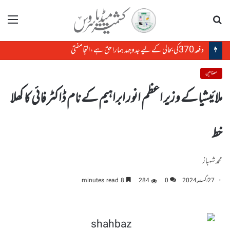
تلاش
مینو
دفعہ370کی بحالی کے لیے جدوجہد ہمارا حق ہے، التجا مفتی
مضامین
ملائیشیا کے وزیر اعظم انور ابراہیم کے نام ڈاکٹر فائی کا کھلا
خط
محمد شہباز
27 اگست, 2024
0
284
8 minutes read