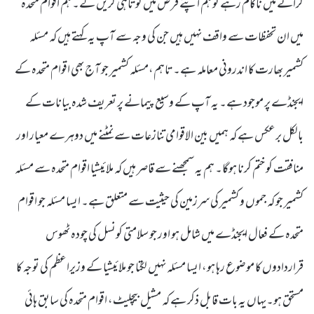
کرانے میں ناکام رہے تو ہم اپنے فرض میں کوتاہی کریں گے۔ ہم اقوام متحدہ
میں ان تحفظات سے واقف نہیں ہیں جن کی وجہ سے آپ یہ کہتے ہیں کہ مسئلہ
کشمیر بھارت کا اندرونی معاملہ ہے۔ تاہم،مسئلہ کشمیر جو آج بھی اقوام متحدہ کے
ایجنڈے پر موجود ہے۔ یہ آپ کے وسیع پیمانے پر تعریف شدہ بیانات کے
بالکل برعکس ہے کہ ہمیں بین الاقوامی تنازعات سے نمٹنے میں دوہرے معیار اور
منافقت کو ختم کرنا ہوگا۔ ہم یہ سمجھنے سے قاصر ہیں کہ ملائیشیا اقوام متحدہ سے مسئلہ
کشمیر جو کہ جموں و کشمیر کی سرزمین کی حیثیت سے متعلق ہے۔ ایسا مسئلہ جو اقوام
متحدہ کے فعال ایجنڈے میں شامل ہو اور جو سلامتی کونسل کی چودہ ٹھوس
قراردادوں کا موضوع رہا ہو، ایسا مسئلہ نہیں لگتا جو ملائیشیا کے وزیراعظم کی توجہ کا
مستحق ہو۔یہاں یہ بات قابل ذکر ہے کہ مشیل بیچلیٹ، اقوام متحدہ کی سابق ہائی