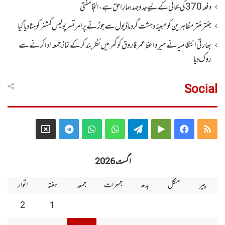
دفعہ370کی بحالی کے لیے جدوجہد ہمارا حق ہے، التجا مفتی
جنتر منتر مظاہرین کو مبینہ دہشت گرد ماڈیول سے جوڑنے پر امرتسر پولیس کمشنر کو ہٹا دیاگیا
بھارتی انتظامیہ نے میر واعظ عمر فاروق کو گھر میں نظر بندکر کے نماز جمعہ ادا کرنے سے
روک دیا
Social
Telegram
X
WhatsApp
WhatsApp
Telegram
Google
Facebook
RSS
Group
Group
Play
اگست 2026
پیر
منگل
بدھ
جمعرات
جمعہ
ہفتہ
اتوار
2
1