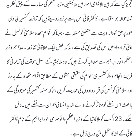
تجویز کیا ہے کہ بین الاقوامی امور میں ملائیشین وزیر اعظم کی مہارت کے پیش نظر یہ
غلط حوالہ ہو سکتا ہے۔ڈاکٹر فائی اس بات پر زور دیتے ہیں کہ تنازعہ کشمیر بنیادی
طور پر حق خودارادیت سے متعلق مسئلہ ہے، جیسا کہ اقوام متحدہ سلامتی کونسل نے
اپنی قرارداد میں اس کی تصدیق کی ہے، نہ کہ محض ایک علاقائی تنازعہ۔ لہذا ہم وزیر
اعظم انور ابراہیم سے مطالبہ کرتے ہیں کہ وہ ملائیشیا کے اصل موقف کی ترجمانی کا
فریضہ انجام دیکر کشمیری عوام کی حقیقی امنگوں کے مطابق اقوام متحدہ کے چارٹر
اور سلامتی کونسل کی قراردادوں کی حمایت کریں،تاکہ مسئلہ کشمیر کی موجودگی کے
باعث اس خطے کو متاثر کرنے والے شدید انسانی بحران سے نمٹنے میں مدد مل
سکے۔23 اگست کو ملائیشیا کے وزیر اعظم داتو سری انور ابراہیم کے نام ڈاکٹر
فائی کے خط کا مکمل متن درج ذیل ہے۔