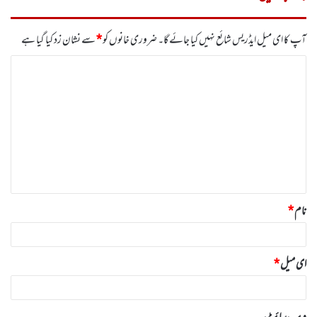
آپ کا ای میل ایڈریس شائع نہیں کیا جائے گا۔
ضروری خانوں کو
*
سے نشان زد کیا گیا ہے
ت
ب
ص
ر
ہ
*
نام
*
ای میل
*