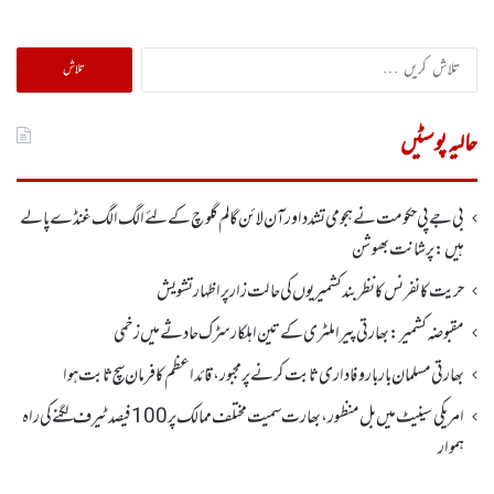
تلاش
کریں
برائے:
حالیہ پوسٹیں
بی جے پی حکومت نے ہجومی تشدد اورآن لائن گالم گلوچ کے لئے الگ الگ غنڈے پالے
ہیں: پرشانت بھوشن
حریت کانفرنس کا نظر بند کشمیریوں کی حالت زار پر اظہار تشویش
مقبوضہ کشمیر: بھارتی پیرا ملٹری کے تین اہلکار سڑک حادثے میں زخمی
بھارتی مسلمان بار بار وفاداری ثابت کرنے پر مجبور،قائداعظم کا فرمان سچ ثابت ہوا
امریکی سینیٹ میں بل منظور، بھارت سمیت مختلف ممالک پر100 فیصد ٹیرف لگنے کی راہ
ہموار