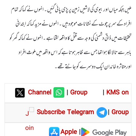
ملیں جبکہ میاں اور بیوی کی لاشیں زمین پر پڑی پائی گئیں۔ انہوں نے کہا کہ تمام
افراد کے سر پر چوٹ کے نشانات موجود ہیں ۔ انہوں نے مزید کہا کہ ابتدائی
تحقیقات میں ذاتی دشمنی کی وجہ سے قتل کا واقعہ لگتا ہے ۔انہوں نے کہاکہ گھر کو
باہر سے تالا لگا ہوا تھا جس سے ظاہرہوتا ہے کہ اس واقعہ میں ملوث افراد
اورمتاثرہ خاندان ایک دوسرے کو جانتے تھے۔
Channel
|
Group
|
KMS on
Subscribe Telegram
|
Group
Apple
|