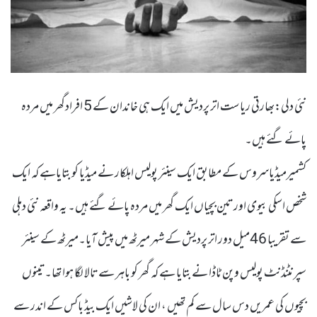
نئی دلی:بھارتی ریاست اتر پردیش میں ایک ہی خاندان کے 5 افرادگھر میں مردہ
پائے گئے ہیں۔
کشمیرمیڈیاسروس کے مطابق ایک سینئر پولیس اہلکار نے میڈیا کو بتایاہے کہ ایک
شخص اسکی بیوی اور تین بچیاں ایک گھر میں مردہ پائے گئے ہیں۔ یہ واقعہ نئی دہلی
سے تقریبا 46میل دور اتر پردیش کے شہر میرٹھ میں پیش آیا۔میرٹھ کے سینئر
سپرنٹنڈنٹ پولیس وپن ٹاڈا نے بتایا ہے کہ گھر کو باہر سے تالا لگا ہوا تھا۔تینوں
بچیوں کی عمریں دس سال سے کم تھیں ، ان کی لاشیں ایک بیڈ باکس کے اندر سے