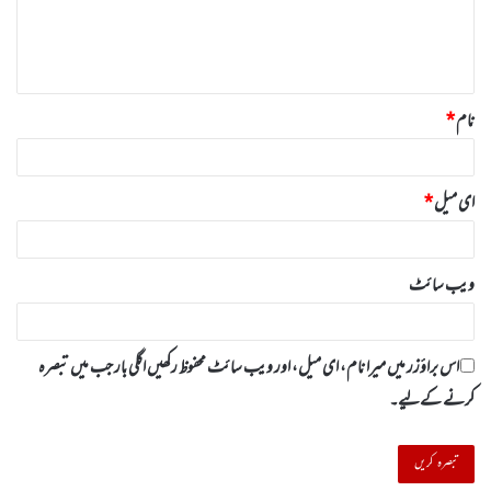
ہ
*
نام
*
ای میل
*
ویب‌ سائٹ
اس براؤزر میں میرا نام، ای میل، اور ویب سائٹ محفوظ رکھیں اگلی بار جب میں تبصرہ
کرنے کےلیے۔