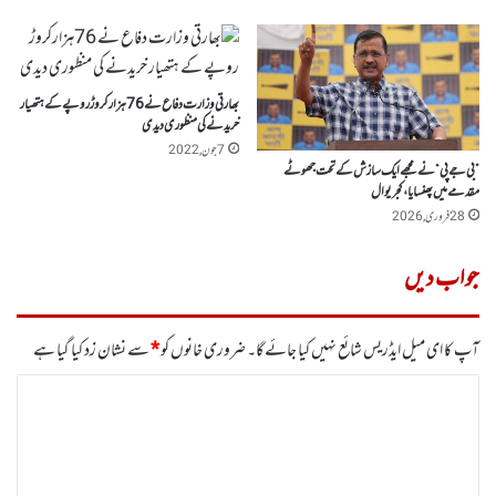
بھارتی وزارت دفاع نے 76ہزارکروڑ روپے کے ہتھیار
خریدنے کی منظوری دیدی
7 جون, 2022
”بی جے پی“ نے مجھے ایک سازش کے تحت جھوٹے
مقدمے میں پھنسایا، کجر یوال
28 فروری, 2026
جواب دیں
آپ کا ای میل ایڈریس شائع نہیں کیا جائے گا۔
ضروری خانوں کو
*
سے نشان زد کیا گیا ہے
ت
ب
ص
ر