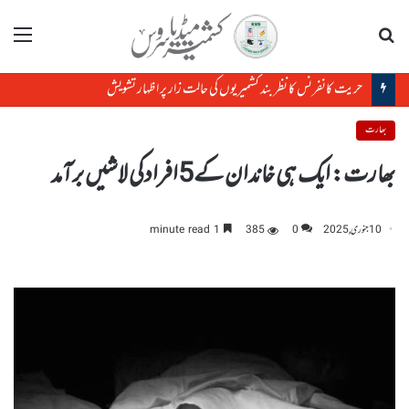
تلاش
مینو
حریت کانفرنس کا نظر بند کشمیریوں کی حالت زار پر اظہار تشویش
بھارت
بھارت: ایک ہی خاندان کے5افرادکی لاشیں برآمد
10 جنوری, 2025
0
385
1 minute read