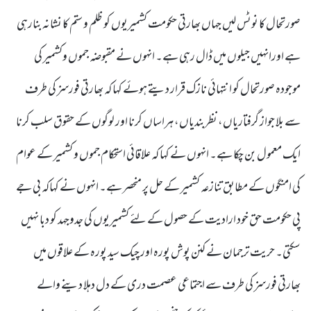
صورتحال کا نوٹس لیں جہاں بھارتی حکومت کشمیریوں کو ظلم و ستم کا نشانہ بنارہی
ہے اورانہیں جیلوں میں ڈال رہی ہے۔ انہوں نے مقبوضہ جموں وکشمیر کی
موجودہ صورتحال کو انتہائی نازک قرار دیتے ہوئے کہا کہ بھارتی فورسز کی طرف
سے بلا جواز گرفتاریاں، نظربندیاں، ہراساں کرنا اور لوگوں کے حقوق سلب کرنا
ایک معمول بن چکا ہے۔ انہوں نے کہا کہ علاقائی استحکام جموں و کشمیر کے عوام
کی امنگوں کے مطابق تنازعہ کشمیر کے حل پر منحصر ہے۔ انہوں نے کہاکہ بی جے
پی حکومت حق خود ارادیت کے حصول کے لئے کشمیریوں کی جدوجہد کو دبا نہیں
سکتی۔ حریت ترجمان نے کنن پوش پورہ اور چیک سید پورہ کے علاقوں میں
بھارتی فورسز کی طرف سے اجتماعی عصمت دری کے دل دہلا دینے والے