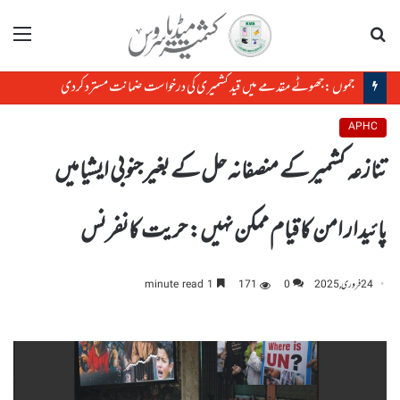
تلاش
مینو
جموں :جھوٹے مقدمے میں قید کشمیری کی درخواست ضمانت مسترد کردی
APHC
تنازعہ کشمیر کے منصفانہ حل کے بغیر جنوبی ایشیا میں
پائیدار امن کا قیام ممکن نہیں: حریت کانفرنس
24 فروری, 2025
0
171
1 minute read