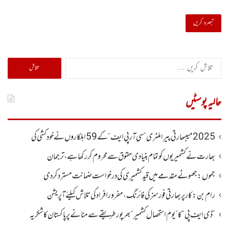
تلاش
کریں
برائے:
حالیہ پوسٹیں
2025 میںبھارتی پیرا ملٹری ”سی آر پی ایف“ کے 59 اہلکاروں نے خودکشی کی
بھارت نے کشمیریوں کو تمام بنیادی حقوق سے محروم کر رکھا ہے، ترجمان
جموں :جھوٹے مقدمے میں قید کشمیری کی درخواست ضمانت مسترد کردی
رام بن : کار پربھارتی فورسز کی فائرنگ،مفرور افراد کی تلاش کیلئے آپریشن
”ڈی ایف پی “ کا ” یوم استحصال کشمیر “ بھر پور طریقے سے منانے پر پاکستان کا شکریہ