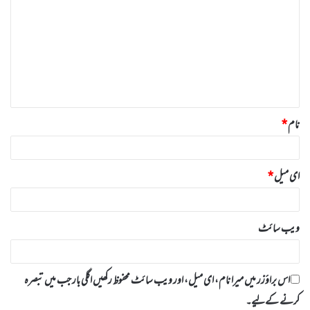
ب
ص
ر
ہ
*
نام
*
ای میل
*
ویب‌ سائٹ
اس براؤزر میں میرا نام، ای میل، اور ویب سائٹ محفوظ رکھیں اگلی بار جب میں تبصرہ
کرنے کےلیے۔