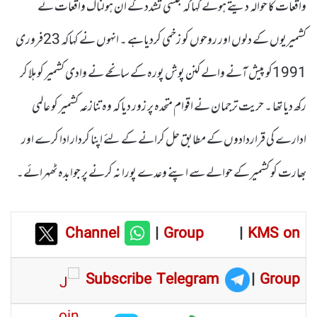
واقعات کا حوالہ دیتے ہوئے کہا کہ جنسی تشدد کے ان ہولناک واقعات نے
کشمیریوں کے دلوں اور روحوں کو زخمی کردیاہے ۔ انہوں نے کہاکہ 23فروری
1991کو پیش آنے والے کنن پوش پورہ کے سانحے نے وادی کشمیر کو ہلا کر
رکھ دیا تھا ۔ حریت ترجمان نے اقوام متحدہ پر زور دیا کہ وہ تنازعہ کشمیر کو عالمی
ادارے کی قراردادوں کے مطابق حل کرانے کے لئے اپنا کردار ادا کرے اور
بھارت کو کشمیرکے حوالے سے اپنے وعدے پورا نہ کرنے پر جوابدہ ٹھہرائے۔
Channel
|
Group
|
KMS on
Subscribe Telegram
|
Group