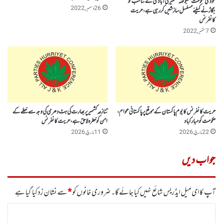
مودی حکومت مقبوضہ کشمیر کی آبادی کے تناسب کو
26 دسمبر, 2022
بگاڑنے کیلئے مسلسل سازشیں کررہی ہے،حریت
کانفرنس
7 ستمبر, 2022
حریت کانفرنس کا یوم پاکستان کے موقع پر پاکستانی عوام،
تنازعہ کشمیر پر بھارت کی ہٹ دھرمی کی وجہ سے خطے کے
حکومت کو مبارکباد
امن کو خطرہ لاحق ہے ، حریت کانفرنس
22 مارچ, 2026
11 مارچ, 2026
جواب دیں
آپ کا ای میل ایڈریس شائع نہیں کیا جائے گا۔
ضروری خانوں کو
*
سے نشان زد کیا گیا ہے
ت