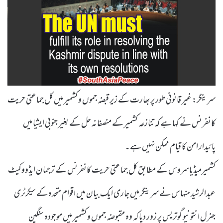
سرینگر: غیر قانونی طور پر بھارت کے زیر قبضہ جموں و کشمیر میں کل جماعتی حریت
کانفرنس نے کہا ہے کہ تنازعہ کشمیر کے منصفانہ حل کے بغیر جنوبی ایشیا میں
پائیدار امن کا قیام ممکن نہیں ہے۔
کشمیرمیڈیاسروس کے مطابق کل جماعتی حریت کانفرنس کے ترجمان ایڈووکیٹ
عبدالرشید منہاس نے سرینگر میں جاری ایک بیان میں اقوام متحدہ کے سیکرٹری
جنرل انتونیو گوتریس پر زور دیا کہ وہ مقبوضہ جموں و کشمیر میں موجودہ سنگین