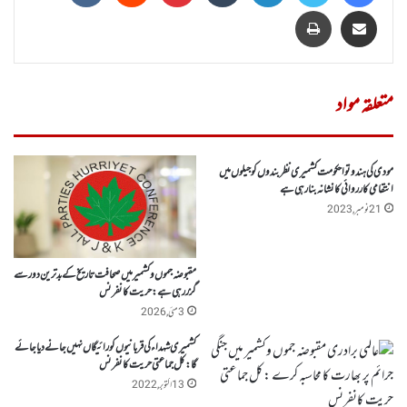
Share via Email
پرنٹ
متعلقہ مواد
مودی کی ہندوتوا حکومت کشمیری نظربندوں کو جیلوں میں
انتقامی کارروائی کا نشانہ بنارہی ہے
21 نومبر, 2023
مقبوضہ جموں وکشمیر میں صحافت تاریخ کے بدترین دور سے
گزر رہی ہے: حریت کانفرنس
3 مئی, 2026
کشمیری شہداء کی قربانیوں کو رائیگاں نہیں جانے دیا جائے
گا:کل جماعتی حریت کانفرنس
13 اکتوبر, 2022