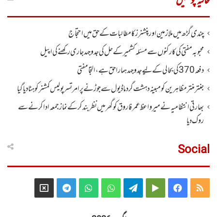
حالیہ پوسٹیں
چندی گڑھ میں ملازمین اور پنشنرز کا مطالبات کے حق میں احتجاج
محبوبہ مفتی کی کارکنوں سے مسئلہ کشمیر کے حل کی جدوجہد جاری رکھنے کی اپیل
دفعہ370کی بحالی کے لیے جدوجہد ہمارا حق ہے، التجا مفتی
جنتر منتر مظاہرین کو مبینہ دہشت گرد ماڈیول سے جوڑنے پر امرتسر پولیس کمشنر کو ہٹا دیاگیا
بھارتی انتظامیہ نے میر واعظ عمر فاروق کو گھر میں نظر بندکر کے نماز جمعہ ادا کرنے سے
روک دیا
Social
Telegram
X
WhatsApp
WhatsApp
Telegram
Google
Facebook
RSS
Group
Group
Play