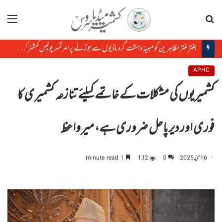
تلاش
مینو
جنتر منتر مظاہرین کو مبینہ دہشت گرد ماڈیول سے جوڑنے پر امرتسر پولیس کمشنر کو ہٹا دیاگیا
APHC
کشمیریوں کی مشکلات کے خاتمے کیلئے تنازعہ کشمیری کا
فوری اور دیر پاحل ضروری ہے، میر واعظ
16 مئی, 2025
0
132
1 minute read