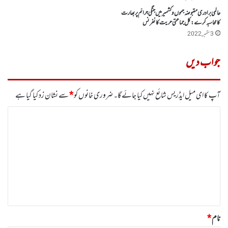
عالمی برادری مقبوضہ جموں وکشمیر میں جنگی جرائم پر بھارت
کا محاسبہ کرے :کل جماعتی حریت کانفرنس
3 ستمبر, 2022
جواب دیں
آپ کا ای میل ایڈریس شائع نہیں کیا جائے گا۔
ضروری خانوں کو
*
سے نشان زد کیا گیا ہے
ت
ب
ص
ر
ہ
*
نام
*