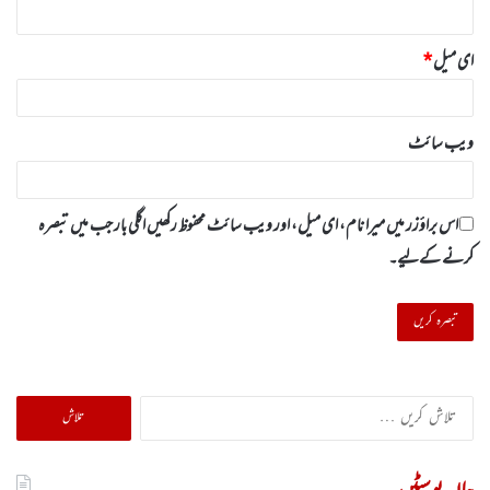
ای میل
*
ویب‌ سائٹ
اس براؤزر میں میرا نام، ای میل، اور ویب سائٹ محفوظ رکھیں اگلی بار جب میں تبصرہ
کرنے کےلیے۔
تلاش
کریں
برائے: