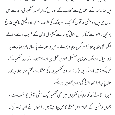
میں نماز جمعہ کے اجتماع سے خطاب کے دوران کہا کہ مسئلہ کشمیر کی وجہ سے ہی
حال ہی میں دو ایٹمی طاقتوں کو ایک اور جنگ کی طرف دھکیلا اور قیمتی جانیں ضائع
ہوئیں۔ انہوںنے کہا کہ اس لڑائی کیوجہ سے کنٹرول لائن کے قریب رہنے والے
لوگ بھی شدید متاثر اور گھر بار تباہ ہوئے ۔ میر واعظ نے پاکستان او ربھارت پر
زور دیا کہ وہ جنگ بندی پر مستقل طور پر عمل پیرا رہتے ہوئے تنازعہ کشمیر کے
حل کیلئے اقدامات کریں تاکہ نہ صرف کشمیریوں کی مشکلا ت ختم ہوں بلکہ یہ پورا
خطہ پائیدار امن وترقی کی راہ پر گامزن ہو سکے۔
میرواعظ نے کہا کہ دنیا کی نظروں میں بھی کشمیر ایک ایٹمی فلیش پوائنٹ ہے ،
جموں وکشمیر کے عوام اس مسئلے کا حل چاہتے ہیں ۔ا نہوں نے امید ظاہر کی کہ