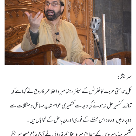
سرینگر:
کل جماعتی حریت کانفرنس کے سینئر رہنما میر واعظ عمر فاروق نے کہا ہے کہ
تنازعہ کشمیر حل نہ ہونے کی وجہ سے کشمیری عوام شدید مسائل ومشکلات سے
دوچار ہیں اور وہ اس مسئلے کے فوری اور دیرپا حل کے خواہاں ہیں۔
کشمیر میڈیاسروس کے مطابق میر واعظ عمر فاروق نے آج جامع مسجد سرینگر