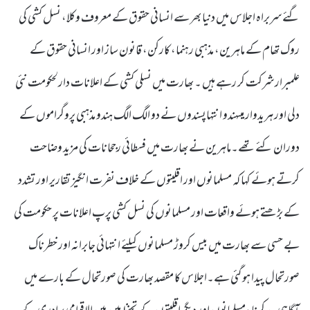
گئے سربراہ اجلاس میں دنیا بھر سے انسانی حقوق کے معروف وکلا، نسل کشی کی
روک تھام کے ماہرین، مذہبی رہنما، کارکن، قانون ساز اور انسانی حقوق کے
علمبرار شرکت کر رہے ہیں ۔ بھارت میں نسلی کشی کے اعلانات دارلحکومت نئی
دلی اور ہریدوار میںہندو انتہاپسندوں نے دو الگ الگ ہندو مذہبی پروگراموں کے
دوران کئے تھے۔ماہرین نے بھارت میں فسطائی رجحانات کی مزید وضاحت
کرتے ہوئے کہا کہ مسلمانوں اور اقلیتوں کے خلاف نفرت انگیز تقاریر اور تشدد
کے بڑھتے ہوئے واقعات اور مسلمانوں کی نسل کشی پرپ اعلانات پر حکومت کی
بے حسی سے بھارت میں بیس کروڑ مسلمانوں کیلئے انتہائی جابرانہ اور خطرناک
صورتحال پیدا ہو گئی ہے۔اجلاس کا مقصد بھارت کی صورتحال کے بارے میں