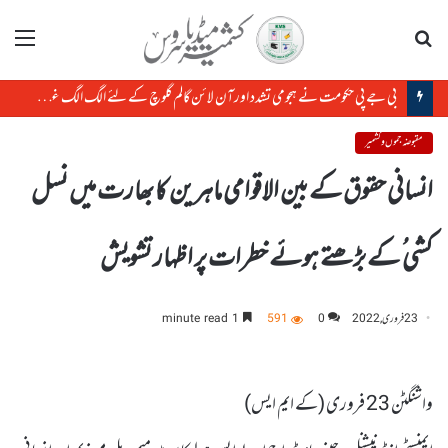
تلاش
مینو
بی جے پی حکومت نے ہجومی تشدد اورآن لائن گالم گلوچ کے لئے الگ الگ غنڈے پالے ہیں: پرشانت بھوشن
مقبوضہ جموں و کشمیر
انسانی حقوق کے بین الاقوامی ماہرین کا بھارت میں نسل
کشی ُ کے بڑھتے ہوئے خطرات پر اظہار تشویش
23 فروری, 2022
0
591
1 minute read
واشنگٹن 23 فروری (کے ایم ایس)