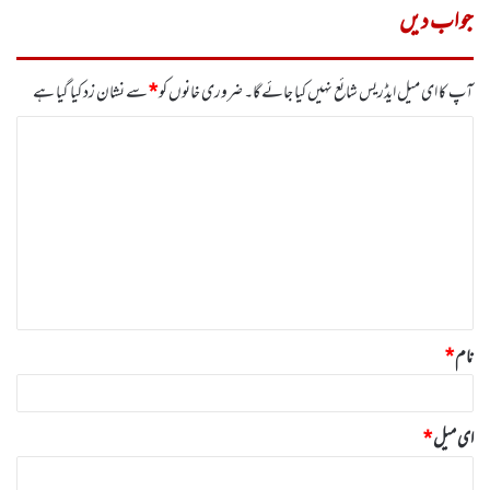
جواب دیں
آپ کا ای میل ایڈریس شائع نہیں کیا جائے گا۔
ضروری خانوں کو
*
سے نشان زد کیا گیا ہے
ت
ب
ص
ر
ہ
*
نام
*
ای میل
*