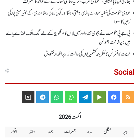
بھارتی میڈیا پاکستان، سعودی عرب، ترکیہ دفاعی معاہدے کے فوائد کا معترف
مودی حکومت کی خفیہ سودے بازی: میتی، ناگا اور کوکی زو کی رضامندی کے بغیر منی پور کی
زمین کا سودا
بی جے پی حکومت نے ہجومی تشدد اورآن لائن گالم گلوچ کے لئے الگ الگ غنڈے پالے
ہیں: پرشانت بھوشن
حریت کانفرنس کا نظر بند کشمیریوں کی حالت زار پر اظہار تشویش
Social
Telegram
X
WhatsApp
WhatsApp
Telegram
Google
Facebook
RSS
Group
Group
Play
اگست 2026
پیر
منگل
بدھ
جمعرات
جمعہ
ہفتہ
اتوار