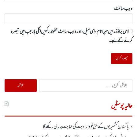
ویب‌ سائٹ
اس براؤزر میں میرا نام، ای میل، اور ویب سائٹ محفوظ رکھیں اگلی بار جب میں تبصرہ
کرنے کےلیے۔
تلاش
کریں
برائے:
حالیہ پوسٹیں
پاکستان کشمیریوں کے حق خودارادیت کی حمایت جاری رکھے گا