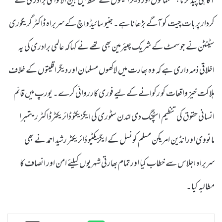
آگاہی پید کرنا ،مسلمانوں اور دیگر اقلیتوں کے تحفظ میں بین الاقوامی برادری کے
کردار پر بات چیت کو آگے بڑھانا ہے۔ جنیو سائیڈ واچ کے سربراہ ڈاکٹر گریگوری
سٹینٹن نے جو سمٹ کے شریک چیئرمین بھی تھے نے کہاکہ عالمی برادری کی یہ
اخلاقی ذمہ داری ہے کہ وہ بھارت میں لاکھوں مسلمان اور دیگر اقلیتوں کے خلاف
ہلاکت خیز واقعات کو رکوانے کے لیے فوری کارروائی کرے۔ یورپ میں قائم
انسانی حقوق کی تنظیم اسٹچنگ دی لندن سٹوری کی ایگزیکٹو ڈائریکٹرڈاکٹر ریتمبرا
مانووی اورانڈین امریکن مسلم کونسل کے ایگزیکٹیو ڈائریکٹر رشید احمد نے بھی
سربراہ اجلاس سے خطاب کیا اور تمام بھارتی شہریوں کیلئے امن اور انصاف کا
مطالبہ کیا۔