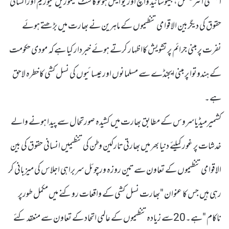
ایمنسٹی انٹرنیشنل، جینوسائیڈ واچ اور یو ایس ہولوکاسٹ میموریل میوزیم اورانسانی
حقوق کی دیگربین الاقوامی تنظیموں کے ماہرین نے بھارت میں بڑھتے ہوئے
نفرت پر مبنی جرائم پر تشویش کااظہار کرتے ہوئے خبردار کیا ہے کہ مودی حکومت
کے ہندوتوا پر مبنی ایجنڈے سے مسلمانوں اور عیسائیوں کی نسل کشی کاخطرہ لاحق
ہے۔
کشمیرمیڈیاسروس کے مطابق بھارت میں کشیدہ صورتحال سے پیدا ہونے والے
خدشات پر غور کیلئے دنیا بھر میں بھارتی تارکین وطن کی تنظیمیں انسانی حقوق کی بین
الاقوامی تنظیموں کے تعاون سے تین روزہ ورچوئل سربراہی اجلاس کی میزبانی کر
رہی ہیں جس کا عنوان "بھارت نسل کشی کے واقعات روکنے میں مکمل طورپر
ناکام "ہے۔20سے زیادہ تنظیموں کے عالمی اتحاد کے تعاون سے منعقد کئے