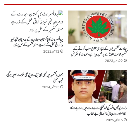
پروفیسر بٹ کا پاکستان، بھارت کے درمیان نتیجہ خیز
مذاکراتی عمل کے ذریعے مسئلہ کشمیر کے حل پر زور
بھارت کشمیریوں کے بنیادی حقوق سلب کرنے کے
12 مئی, 2022
کشمیر مخالف ایجنڈے پر عمل پیرا ہے ، حریت کانفرنس
22 دسمبر, 2023
جموں وکشمیر میں کبھی بھی ”بی جے پی“ کی حکومت نہیں ہو گی،
محبوبہ مفتی
25 ستمبر, 2024
دلت پولیس افسر کی خودکشی سے بھارت میں ذات پات کا
نظام اور ادارہ جاتی ناانصافی بے نقاب
15 اکتوبر, 2025