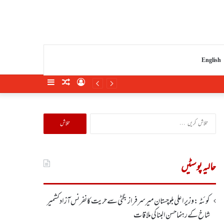
English
Sidebar
Random
Log
Article
In
تلاش
کریں
برائے:
حالیہ پوسٹیں
کوئٹہ : وزیر اعلی بلوچستان میر سرفراز بگٹی سے حریت کانفرنس آزاد کشمیر
شاخ کے رہنما حسن البنا کی ملاقات