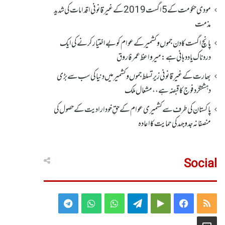
مودی حکومت کے 5اگست2019کے غیر قانونی اقدامات کی شدید
مذمت
پانچ اگست کادن جموں و کشمیر کے عوام کو بے اختیار کرنے کی ایک
دردناک یاد دہانی ہے: میرواعظ عمر فاروق
بھارت کے غیر قانونی زیر تسلط جموں و کشمیر میں دنیا کی سب سے بڑی
دہشتگرد فوج کا قبضہ ہے،، مشعال ملک
پاکستان کی طرف سے کشمیری عوام کے حقِ خودارادیت کے حصول کی
منصفانہ جدوجہد کی حمایت کا اعادہ
Social
Telegram
WhatsApp
WhatsApp
Telegram
Google
Facebook
RSS
Group
Group
Play