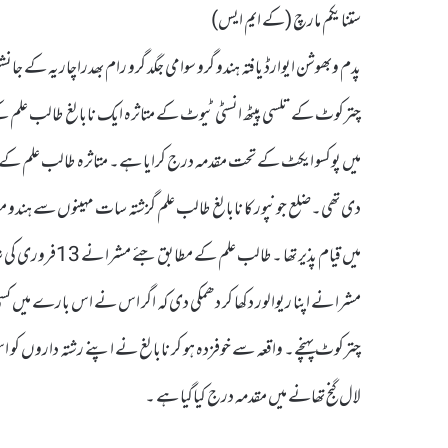
ستنا یکم مارچ (کے ایم ایس)
پدم وبھوشن ایوارڈ یافتہ ہندو گرو سوامی جگد گرو رام بھدراچاریہ کے
میں پوکسو ایکٹ کے تحت مقدمہ درج کرایا ہے۔ متاثرہ طالب علم کے
دی تھی۔ضلع جونپور کا نابالغ طالب علم گزشتہ سات مہینوں سے ہندو مت ک
میں قیام پذیر تھا
مشرا نے اپنا ریوالور دکھا کر دھمکی دی کہ اگر اس نے اس بارے میں کسی ک
چترکوٹ پہنچے۔ واقعہ سے خوفزدہ ہو کر نابالغ نے اپنے رشتہ داروں کو 
لال گنج تھانے میں مقدمہ درج کیاگیا ہے ۔