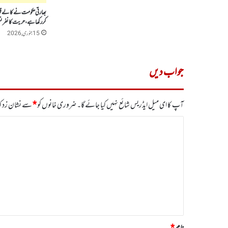
بھارتی حکومت نے کالے قوا
کررکھا ہے، حریت کانفر
15 جنوری, 2026
جواب دیں
آپ کا ای میل ایڈریس شائع نہیں کیا جائے گا۔
ضروری خانوں کو
*
سے نشان زد کی
ت
ب
ص
ر
ہ
*