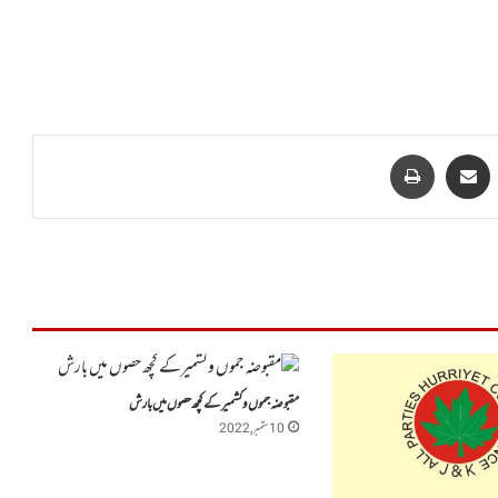
VKontakt
Share via Email
پرنٹ
مقبوضہ جموں وکشمیرکے کچھ حصوں میں بارش
10 ستمبر, 2022