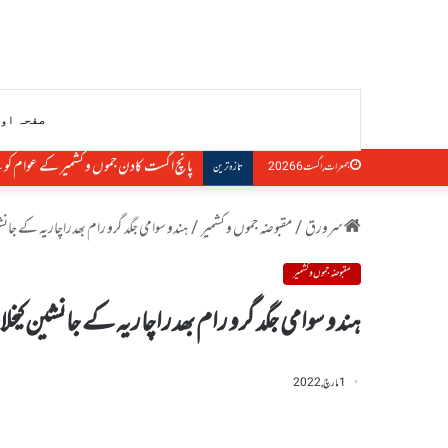
صفحہ او
پانچ اگست کادن جموں و کشمیر کے عوام کو 
جمعرات, اگست 6 2026
تازہ ترین
سرورق
/
مقبوضہ جموں و کشمیر
/
ہندو سوامی جگد گرو رام بھدراچاریہ کے جا
مقبوضہ جموں و کشمیر
ہندو سوامی جگد گرو رام بھدراچاریہ کے جانشین کی
1 مارچ, 2022