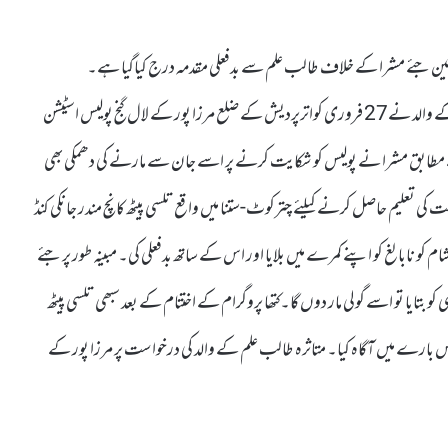
 جانشین جئے مشرا کے خلاف طالب علم سے بدفعلی مقدمہ درج کیاگیا ہے۔
چترکوٹ کے تلسی پیٹھ انسٹی ٹیوٹ کے متاثرہ ایک نابالغ طالب علم کے والد نے27 فروری کواترپردیش کے ضلع مرزا پور کے لال گنج پولیس اسٹیشن
 مطابق مشرا نے پولیس کو شکایت کرنے پر اسے جان سے مارنے کی دھمکی بھی
ی تعلیم حاصل کرنے کیلئے چترکوٹ-ستنا میں واقع تلسی پیٹھ کانچ مندر جانکی کنڈ
 ۔طالب علم کے مطابق جئے مشرا نے 13فروری کی شام کو نابالغ کو اپنے کمرے میں بلایا اور اس کے ساتھ بدفعلی کی۔ مبینہ طور پر جئے
و بتایا تو اسے گولی مار دوں گا۔کتھا پروگرام کے اختتام کے بعد سبھی تلسی پیٹھ
اس بارے میں آگاہ کیا۔ متاثرہ طالب علم کے والد کی درخواست پر مرزا پور کے