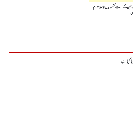
نین کے ذریعے کشمیریوں کا جینا حرام
نس
ا گیا ہے