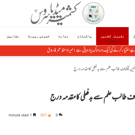
ل
مقبوضہ کشمیر
پاکستان
بھارت
خصوصی رپورٹ
مضامین
بے اختیار کرنے کی ایک دردناک یاد دہانی ہے: میرواعظ عمر فاروق
نشین کیخلاف طالب علم سے بدفعلی کامقدمہ درج
خلاف طالب علم سے بدفعلی کامقدمہ درج
1 minute read
507
0