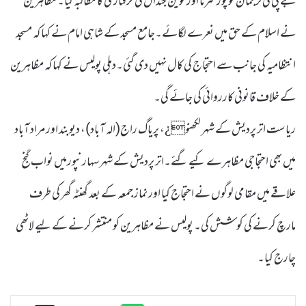
جے پی کی ترجمان نوپور شرما اور نوین جندال کی گرفتاری کا مطالبہ کیا۔ مظاہرین
نے اسلام کے حق میں نعرے لگائے۔جامع مسجد کے شاہی امام نے کہا کہ مسجد
انتظامیہ کی جانب سے احتجاج کی کال نہیں دی گئی۔دہلی پولیس نے کہا کہ مظاہرین
کے خلاف قانونی کارروائی کی جائے گی۔
ریاست اتر پردیش کے شہر لکھنو¿، پریاگ راج(الہ آباد)، دیوبند اور مراد آباد
میں بھی احتجاجی مظاہرے کیے گئے۔اتر پردیش کے شہر سہارنپورمیں نواب گنج
علاقے میں مقامی لوگوں نے احتجاج کیا اور نماز جمعہ کے بعد گھنٹہ گھر کی طرف
مارچ کرنے کی کوشش کی۔ پولیس نے مظاہرین کو منتشر کرنے کے لیے لاٹھی
چارج کیا۔