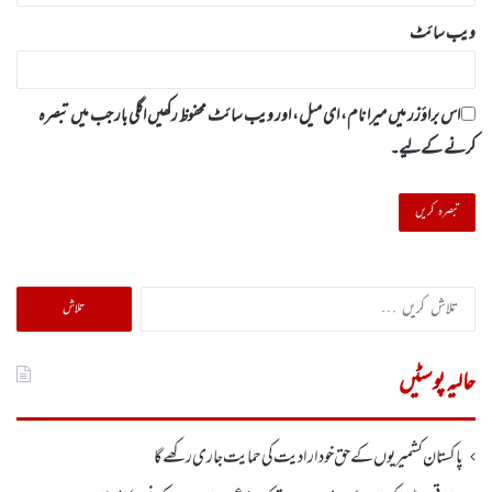
ویب‌ سائٹ
اس براؤزر میں میرا نام، ای میل، اور ویب سائٹ محفوظ رکھیں اگلی بار جب میں تبصرہ
کرنے کےلیے۔
تلاش
کریں
برائے:
حالیہ پوسٹیں
پاکستان کشمیریوں کے حق خودارادیت کی حمایت جاری رکھے گا