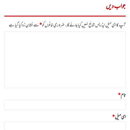
جواب دیں
آپ کا ای میل ایڈریس شائع نہیں کیا جائے گا۔
ضروری خانوں کو
*
سے نشان زد کیا گیا ہے
ت
ب
ص
ر
ہ
*
نام
*
ای میل
*