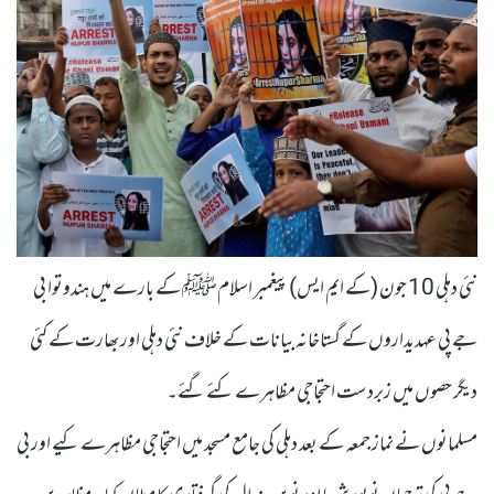
نئی دہلی 10 جون (کے ایم ایس) پیغمبر اسلامﷺ کے بارے میں ہندوتوا بی
جے پی عہدیداروں کے گستاخانہ بیانات کے خلاف نئی دہلی اور بھارت کے کئی
دیگر حصوں میں زبردست احتجاجی مظاہرے کئے گئے۔
مسلمانوں نے نماز جمعہ کے بعد دہلی کی جامع مسجد میں احتجاجی مظاہرے کیے اور بی