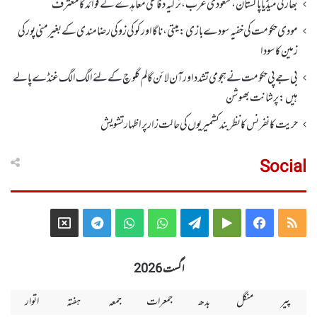
بھارتی میڈیا پاکستان، سعودی عرب، ترکیہ دفاعی معاہدے کے فوائد کا معترف
مودی حکومت کی خفیہ سودے بازی: میتی، ناگا اور کوکی زو کی رضامندی کے بغیر منی پور کی
زمین کا سودا
بی جے پی حکومت نے ہجومی تشدد اورآن لائن گالم گلوچ کے لئے الگ الگ غنڈے پالے
ہیں: پرشانت بھوشن
حریت کانفرنس کا نظر بند کشمیریوں کی حالت زار پر اظہار تشویش
Social
Telegram
X
WhatsApp
WhatsApp
Telegram
Google
Facebook
RSS
Group
Group
Play
اگست 2026
پیر
منگل
بدھ
جمعرات
جمعہ
ہفتہ
اتوار