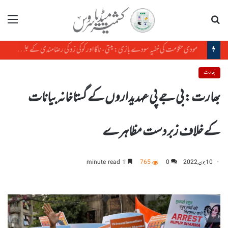
تلاش
مینو
مودی حکومت کی خفیہ سودے بازی: میتی، ناگا اور کوکی زو کی رضامندی کے بغیر منی پور کی زمین کا سودا
بھارت
بھارت :بی جے پی عہدیداروں کے گستاخانہ بیانات
کےخلاف زبردست مظاہرے
10 جون, 2022
0
765
1 minute read