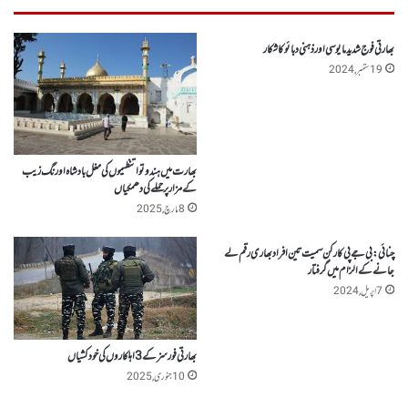
بھارتی فوج شدید مایوسی اور ذہنی دبائو کا شکار
19 ستمبر, 2024
بھارت میں ہندوتوا تنظیموں کی مغل بادشاہ اورنگ زیب
کے مزارپر حملے کی دھمکیاں
8 مارچ, 2025
چنائی: بی جے پی کارکن سمیت تین افراد بھاری رقم لے
جانے کے الزام میں گرفتار
7 اپریل, 2024
بھارتی فورسز کے 3اہلکاروں کی خودکشیاں
10 جنوری, 2025