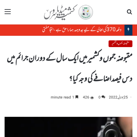
تلاش
مینو
دفعہ370کی بحالی کے لیے جدوجہد ہمارا حق ہے، التجا مفتی
مقبوضہ جموں و کشمیر
مقبوضہ جموں وکشمیرمیں ایک سال کے دوران جرائم میں
دس فیصداضافے کی وجہ کیا؟
25 جولائی, 2022
0
426
1 minute read