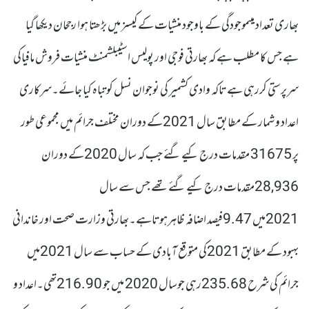
بھاری تعداد میںموجودگی کے باوجود منشیات کے کیسز میں بڑھتا ہوا رجحان دیکھا گیا
ہے جس کا مطلب ہے کہ بھارتی فوجی اور پولیس اسٹیبلشمنٹ منشیات فروش مافیاکی
سرپرستی کررہی ہے تاکہ وادی کشمیر کی نوجوان نسل کو تباہ کیا جائے۔سرکاری
اعداد و شمار کے مطابق سال 2021کے دوران مختلف جرائم میں مجموعی طور
پر 31675 مقدمات درج کیے گئے جب کہ سال 2020کے دوران
28,936مقدمات درج کیے گئے تھے جس سے سال
2021میں 9.47فیصد اضافہ ظاہرہوتاہے۔بھارتی وزارت صحت اور خاندانی
بہبود کے مطابق 2021کی متوقع آبادی کے حساب سے سال 2021میں
جرائم کی شرح 235.68رہی جوسال 2020 میں جو 216.90تھی۔اعداد و