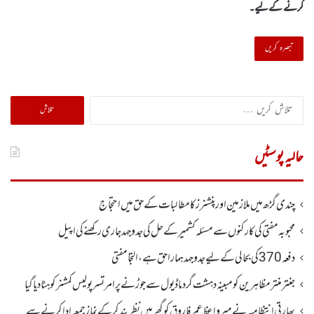
کرنے کےلیے۔
تلاش
کریں
برائے:
حالیہ پوسٹیں
چندی گڑھ میں ملازمین اور پنشنرز کا مطالبات کے حق میں احتجاج
محبوبہ مفتی کی کارکنوں سے مسئلہ کشمیر کے حل کی جدوجہد جاری رکھنے کی اپیل
دفعہ370کی بحالی کے لیے جدوجہد ہمارا حق ہے، التجا مفتی
جنتر منتر مظاہرین کو مبینہ دہشت گرد ماڈیول سے جوڑنے پر امرتسر پولیس کمشنر کو ہٹا دیاگیا
بھارتی انتظامیہ نے میر واعظ عمر فاروق کو گھر میں نظر بندکر کے نماز جمعہ ادا کرنے سے