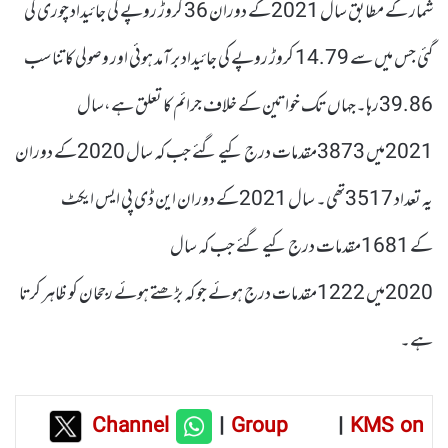
شمار کے مطابق سال 2021کے دوران 36 کروڑ روپے کی جائیداد چوری کی
گئی جس میں سے 14.79 کروڑ روپے کی جائیداد برآمد ہوئی اور وصولی کا تناسب
39.86رہا۔جہاں تک خواتین کے خلاف جرائم کا تعلق ہے،سال
2021میں 3873مقدمات درج کیے گئے جب کہ سال 2020کے دوران
یہ تعداد 3517تھی۔ سال 2021کے دوران این ڈی پی ایس ایکٹ
کے 1681مقدمات درج کیے گئے جب کہ سال
2020میں 1222مقدمات درج ہوئے جو کہ بڑھتے ہوئے رجحان کو ظاہر کرتا
ہے۔
Channel
|
Group
|
KMS on