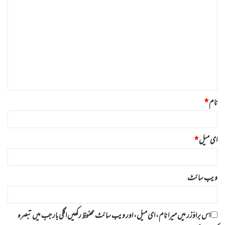
ب
ص
ر
ہ
*
نام
*
ای میل
*
ویب‌ سائٹ
اس براؤزر میں میرا نام، ای میل، اور ویب سائٹ محفوظ رکھیں اگلی بار جب میں تبصرہ