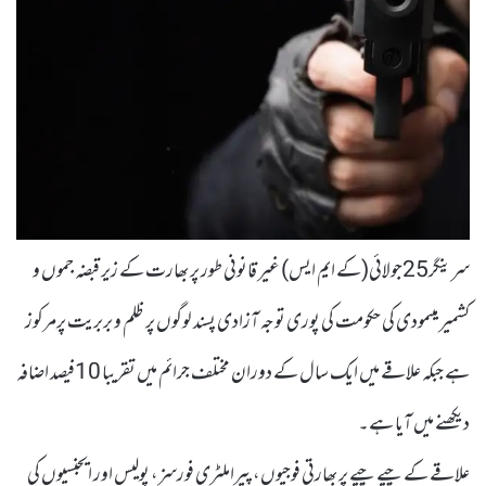
سرینگر25جولائی(کے ایم ایس) غیر قانونی طور پر بھارت کے زیر قبضہ جموں و
کشمیر میںمودی کی حکومت کی پوری توجہ آزادی پسند لوگوں پر ظلم و بربریت پرمرکوز
ہے جبکہ علاقے میں ایک سال کے دوران مختلف جرائم میں تقریبا 10فیصد اضافہ
دیکھنے میں آیا ہے۔
علاقے کے چپے چپے پر بھارتی فوجیوں، پیراملٹری فورسز، پولیس اور ایجنسیوں کی