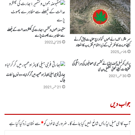
مقبوضہ جموں وکشمیر:بھارت کی کینگرو عدالت کے فیصلے
سے مظاہرے پھوٹ پڑے
سرینگر :” شہدائے جموں“ کو خراج عقیدت پیش کرنے
25 مئی, 2022
کیلئے حریت کانفرنس کے زیر اہتمام تقریب کا انعقاد
6 نومبر, 2025
پریس کونسل آف انڈیا نے کشمیری صحافیوں کی ہراسگی کی
تحقیقات کیلئے کمیٹی تشکیل دیدی
بھارتی فوجی ہیلی کاپٹر اوھمپور میں گر کر تباہ،دونوں پائیلٹ
30 ستمبر, 2021
ہلاک
21 ستمبر, 2021
جواب دیں
آپ کا ای میل ایڈریس شائع نہیں کیا جائے گا۔
ضروری خانوں کو
*
سے نشان زد کیا گیا ہے
ت