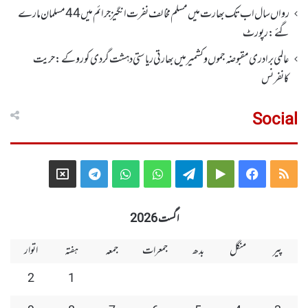
رواں سال اب تک بھارت میں مسلم مخالف نفرت انگیز جرائم میں 44 مسلمان مارے
گئے: رپورٹ
عالمی برادری مقبوضہ جموں وکشمیر میں بھارتی ریاستی دہشت گردی کو روکے : حریت
کانفرنس
Social
Telegram
X
WhatsApp
WhatsApp
Telegram
Google
Facebook
RSS
Group
Group
Play
اگست 2026
پیر
منگل
بدھ
جمعرات
جمعہ
ہفتہ
اتوار
2
1