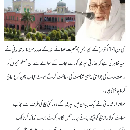
نئی دلی14اکتوبر(کے ایم ایس)جمعیت علمائے ہند کے صدر مولانا ارشد مدنی نے
امید ظاہر کی ہے کہ بھارتی سپریم کورٹ حجاب کے حوالے سے ان مسلم بچیوں کو
راحت دے گی جو اپنی مذہبی شناخت کی حفاظت کرتے ہوئے حجاب پہن کر پڑھائی
کرنا چاہتی ہیں۔
مولانا ارشد مدنی نے ایک بیا ن میں سپریم کے دورکنی بنچ کی طرف سے حجاب
معاملے کو لارجر بنچ کو بھیجے جانے پر ردعمل ظاہر کرتے ہوئے کہا کہ کرناٹک