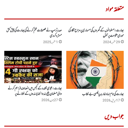
متعلقہ مواد
بھارت:مسلمانوں کے گھروں کی مسماری پر مزاح نگار کی
صدر ٹرمپ نے محصولات ختم کرنے کی بھارت کی پیش کش
مودی حکومت پر تنقید
مسترد کر دی
29 ستمبر, 2024
1 ستمبر, 2025
بھارت :ہجومی تشدد کے کیس میں انصاف فراہم کرنے
والی مسلمان جج ہندو انتہا پسندوں کے نشانے پر
بھارت کی نام نہاد خارجہ پالیسی بے نقاب
27 جون, 2026
17 اپریل, 2026
جواب دیں