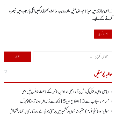
اس براؤزر میں میرا نام، ای میل، اور ویب سائٹ محفوظ رکھیں اگلی بار جب میں تبصرہ
کرنے کےلیے۔
تلاش
کریں
برائے:
حالیہ پوسٹیں
ریاسی: لاپتہ لڑکی کی لاش برآمد، طبی امداد میں تاخیرکے باعث خاتون چل بسی
آسام: سیلاب سے 13اضلاع میں 15لاکھ سے زائد افراد متاثر ، 98ہلاک
سول سوسائٹی فورم کا مقبوضہ جموں وکشمیر میں بڑھتی ہوئی بے روزگاری پر اظہارتشویش