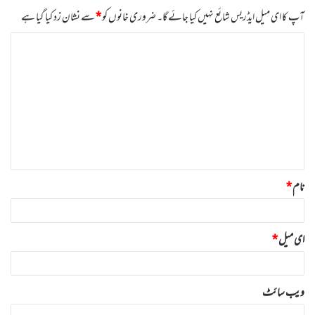
آپ کا ای میل ایڈریس شائع نہیں کیا جائے گا۔
ضروری خانوں کو
*
سے نشان زد کیا گیا ہے
ت
ب
ص
ر
ہ
*
نام
*
ای میل
*
ویب‌ سائٹ