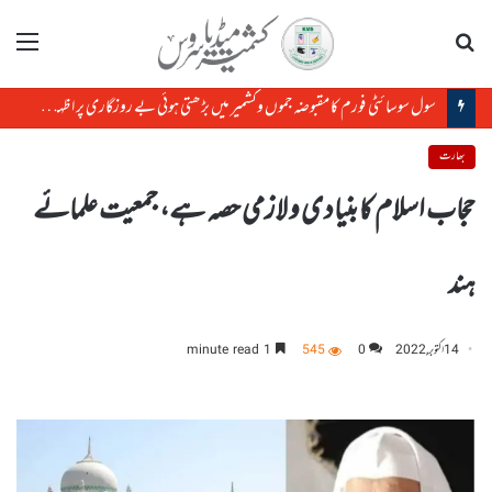
تلاش
مینو
سول سوسائٹی فورم کا مقبوضہ جموں وکشمیر میں بڑھتی ہوئی بے روزگاری پر اظہارتشویش
بھارت
حجاب اسلام کا بنیادی و لازمی حصہ ہے، جمعیت علمائے
ہند
14 اکتوبر, 2022
0
545
1 minute read