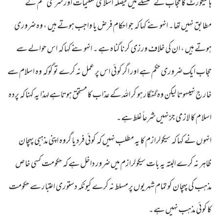
ہائیکورٹ کا حجاب کے سلسلے میں فیصلہ اسلامی تعلیمات اور شرعی حکم کے
مطابق نہیں تھا۔ انہوںنے کہا کہ جو احکام فرض یا واجب ہوتے ہیں ، وہ ضروری
ہوتے ہیں ، ان کی خلاف ورزی کرنا گناہ ہے ۔ انہوںنے کہا کہ اس حوالے سے
حجاب ایک ضروری حکم ہے اور اگر کوئی اس پر عمل نہ کرے تو گوکہ وہ اسلام سے
خار ج نہیںہوتا لیکن وہ گنہگار ہو کر اللہ کے عذاب کا مستحق ہوتاہے لہذا یہ کہنا کہ پردہ
اسلا م کا لازمی جز نہیں شرعاً غلط ہے۔
انہوں نے کہا کہ سیکولرازم کا یہ مطلب نہیں کہ کوئی فرد یا گروہ اپنی مذہبی پہچان
ظاہر نہ کرے البتہ یہ بات سیکولرازم میں ضرور داخل ہے کہ حکومت کسی خاص
مذہب کی پہچان کو تمام شہریوں پر مسلط نہ کرے کیونکہ دستوری اعتبار سے حکومت
کا کوئی مذہب نہیں ہے۔