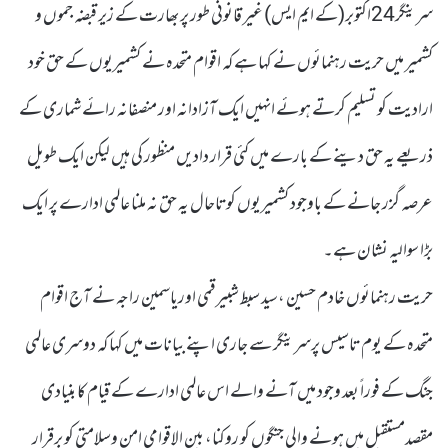
سرینگر24اکتوبر(کے ایم ایس) غیر قانونی طور پر بھارت کے زیر قبضہ جموں و
کشمیر میں حریت رہنمائوں نے کہا ہے کہ اقوام متحدہ نے کشمیریوں کے حق خود
ارادیت کو تسلیم کرتے ہوئے انہیں ایک آزادانہ اور منصفانہ رائے شماری کے
ذریعے یہ حق دینے کے بارے میں کئی قرار دادیں منظور کی ہیں لیکن ایک طویل
عرصہ گزر جانے کے باوجود کشمیریوں کوتاحال یہ حق نہ ملنا عالمی ادارے پر ایک
بڑا سوالیہ نشان ہے۔
حریت رہنمائوں خادم حسین ،سید سبط شبیر قمی اوریاسمین راجہ نے آج اقوام
متحدہ کے یوم تاسیس پرسرینگر سے جاری اپنے بیانات میں کہا کہ دوسری عالمی
جنگ کے فورا ًبعد وجود میں آنے والے اس عالمی ادارے کے قیام کا بنیادی
مقصدمستقبل میں ہونے والی جنگوں کو روکنا، بین الاقوامی امن وسلامتی کو برقرار