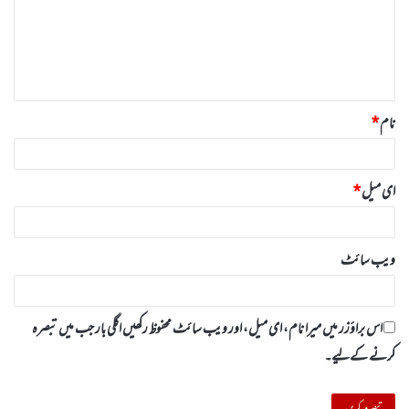
ر
ہ
*
نام
*
ای میل
*
ویب‌ سائٹ
اس براؤزر میں میرا نام، ای میل، اور ویب سائٹ محفوظ رکھیں اگلی بار جب میں تبصرہ
کرنے کےلیے۔