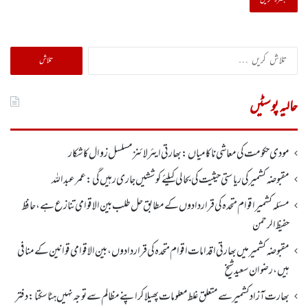
تلاش
کریں
برائے:
حالیہ پوسٹیں
مودی حکومت کی معاشی ناکامیاں: بھارتی ایئرلائنز مسلسل زوال کا شکار
مقبوضہ کشمیر کی ریاستی حیثیت کی بحالی کیلئے کوششیں جاری رہیں گی: عمر عبداللہ
مسئلہ کشمیر اقوام متحدہ کی قراردادوں کے مطابق حل طلب بین الاقوامی تنازع ہے، حافظ
حفیظ الرحمن
مقبوضہ کشمیر میں بھارتی اقدامات اقوام متحدہ کی قراردادوں، بین الاقوامی قوانین کے منافی
ہیں،رضوان سعید شیخ
بھارت آزاد کشمیر سے متعلق غلط معلومات پھیلا کر اپنے مظالم سے توجہ نہیں ہٹا سکتا: دفتر