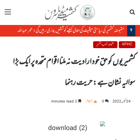
تلاش
مینو
مقبوضہ کشمیر کی ریاستی حیثیت کی بحالی کیلئے کوششیں جاری رہیں گی: عمر عبداللہ
APHC
مقبوضہ جموں و کشمیر
کشمیریوں کو حق خود ارادیت نہ ملنا اقوام متحدہ پر ایک بڑا
سوالیہ نشان ہے : حریت رہنما
24 اکتوبر, 2022
0
767
2 minutes read