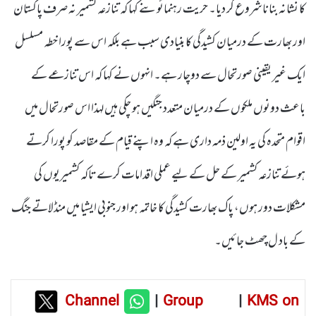
کا نشانہ بنانا شروع کر دیا۔ حریت رہنمائوںنے کہا کہ تنازعہ کشمیر نہ صرف پاکستان
اور بھارت کے درمیان کشیدگی کا بنیادی سبب ہے بلکہ اس سے پورا خطہ مسلسل
ایک غیر یقینی صورتحال سے دوچار ہے۔ انہوں نے کہا کہ اس تنازعے کے
باعث دونوں ملکوں کے درمیان متعدد جنگیں ہو چکی ہیں لہذا اس صورتحال میں
اقوام متحدہ کی یہ اولین ذمہ داری ہے کہ وہ اپنے قیام کے مقاصد کو پورا کرتے
ہوئے تنازعہ کشمیر کے حل کے لیے عملی اقدامات کرے تاکہ کشمیریوں کی
مشکلات دور ہوں، پاک بھارت کشیدگی کا خاتمہ ہو اور جنوبی ایشیا میں منڈلاتے جنگ
کے باد ل چھٹ جائیں۔
Channel
|
Group
|
KMS on