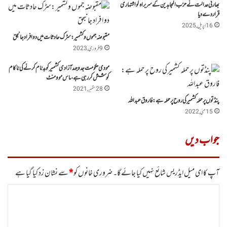
بھارتی عدالت نے حزب المجاہدین کے سربراہ کو اشتہاری
قراردے دیا
16 اپریل, 2025
مقبوضہ جموں وکشمیر :سڑک حادثات میں دو افراد جانبحق
9 فروری, 2023
مودی حکومت جدوجہد آزادی کشمیر کو بدنام کرنے کی ناکام
کوشش کر رہی ہے ، ماس موومنٹ
28 ستمبر, 2021
پنڈتوں پر حملہ کشمیر کی روح پر حملہ ہے: فاروق عبداللہ
15 مئی, 2022
جواب دیں
آپ کا ای میل ایڈریس شائع نہیں کیا جائے گا۔
ضروری خانوں کو
*
سے نشان زد کیا گیا ہے
ت
ب
ص