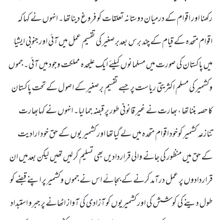
رکھنا اور اقوام کے درمیان دوستانہ تعلقات کو فروغ دینا تھا۔ انہوں نے کہا کہ
اقوام متحدہ کے قیام کے چند برس بعدبرصغیر کی تقسیم عمل میں آئی اور جنوبی ایشیا
میں پاکستان کی صورت میں مسلمانوں کیلئے ایک علیحدہ مملکت وجود میں آئی۔ جموں
وکشمیر کی مسلم اکثریتی ریاست پر جسے تقسیم برصغیر کے اصول کے تحت پاکستان
کا حصہ بننا تھا ، بھارت نے غیر قانونی طور پر قبضہ جما لیا۔ انہوں نے کہابھارت
تنازعہ کشمیر کوخود اقوام متحدہ میں لے گیا تھا اور کشمیر یوں کے حق خود ارادیت
کے حق میں منظور کی جانے والی قراردادیں بھی تسلیم کر لیں تھیں لیکن بعدمیں ان
قراردادوں پر عمل درآمد کرنے کے بجائے اس نے جموں وکشمیر پر اپنے قبضے کو
طول دینے کی کوشش کی اور کشمیریوں کو آزادی کی آواز اٹھانے پر جبرو استبداد