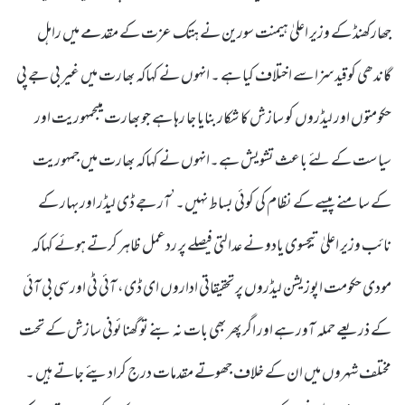
جھارکھنڈ کے وزیر اعلیٰ ہیمنت سورین نے ہتک عزت کے مقدمے میں راہل
گاندھی کوقید سزا سے اختلاف کیا ہے ۔ انہوں نے کہاکہ بھارت میں غیر بی جے پی
حکومتوں اور لیڈروں کو سازش کا شکار بنایا جا رہا ہے جو بھارت میںجمہوریت اور
سیاست کے لئے باعث تشویش ہے۔انہوں نے کہاکہ بھارت میں جمہوریت
کے سامنے پیسے کے نظام کی کوئی بساط نہیں۔’آر جے ڈی لیڈر اور بہار کے
نائب وزیر اعلیٰ تیجسوی یادو نے عدالتی فیصلے پر ردعمل ظاہر کرتے ہوئے کہاکہ
مودی حکومت اپوزیشن لیڈروں پر تحقیقاتی اداروں ای ڈی، آئی ٹی اور سی بی آئی
کے ذریعے حملہ آور ہے اور اگر پھر بھی بات نہ بنے تو گھنائونی سازش کے تحت
مختلف شہروں میں ان کے خلاف جھوتے مقدمات درج کرادیئے جاتے ہیں ۔