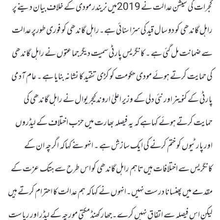
گجرات کی سیشن عدالت نے 2019میں نریندر مودی کے خلاف بیان دینے پر
راہل گاندھی کو دو سال قید کی سزا سنائی ہے۔راہل گاندھی کو فوری طورپر عدالت
سے ضمانت مل گئی ہے ۔ کانگریس پارٹی سمیت دیگر جماعتوں نے راہل گاندھی
کی حمایت کرتے ہوئے مودی حکومت کو کڑی تنقید کا نشانہ بنایا ہے ۔ عام آدمی
پارٹی کے کنوینر اور نئی دلی کے وزیر اعلیٰ اروند کیجریوال نے راہل گاندھی کی
حمایت کرتے ہوئے کہاہے کہ یہ فیصلہ بھارت میں حزب اختلاف کے لیڈروں
اور پارٹیوں کو ختم کرنے کی ایک سازش ہے ۔ انہوںنے کہاکہ اگرچہ ان کے
کانگریس سے اختلافات ہیں تاہم راہل گاندھی کو اس طرح سے ہتک عزت کے
مقدمے میں پھنسانا درست نہیں۔انہوں نے کہاکہ ہم عدالت کا احترام کرتے ہیں
لیکن اس فیصلہ سے اتفاق نہیں کرے۔جھار کھنڈ مکتی مورچہ کے لیڈر اور ریاست