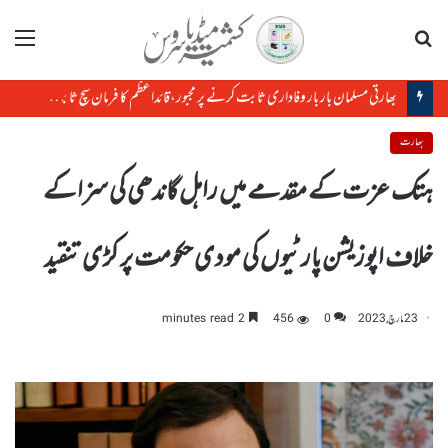
تلاش
مینو
بھارتی مسلمان بار بار وفاداری ثابت کرنے پر مجبور،قائداعظم کا فرمان سچ ثابت ہوا
بھارت
ہتک عزت کے مقدمے میں راہل گاندھی کی سزا کے
خلاف اپوزیشن پارٹیوں کی مودی حکومت پر کڑی تنقید
23 مارچ, 2023
0
456
2 minutes read