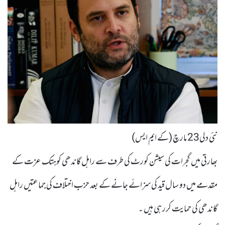
نئی دلی23 مارچ (کے ایم ایس)
بھارتی میں گجرات کی سیشن کورٹ کی طرف سے راہل گاندھی کوہتک عزت کے
مقدمے میں دو سال قید کی سزائے جانے کے بعد حزب اختلاف کی جماعتیں راہل
گاندھی کی حمایت کرر ہی ہیں ۔