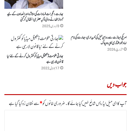
بھارت :گجرات فسادات کی متاثرہ اور انصاف کے لیے
آواز اٹھانے والی ذکیہ جعفری انتقال کرگئی
3 فروری, 2025
امریکی اجازت سے روسی تیل کی خریداری، بھارت کی نام
نہاد خودمختاری کا پردہ چاک
7 مارچ, 2026
بھارتی حکومت ڈیجیٹل میڈیا کو کنٹرول کرنے کے لئے نیا
قانون لارہی ہے
17 جولائی, 2022
جواب دیں
آپ کا ای میل ایڈریس شائع نہیں کیا جائے گا۔
ضروری خانوں کو
*
سے نشان زد کیا گیا ہے
ت
ب