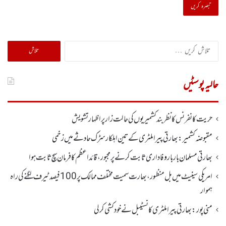
تلاش
کریں
برائے:
حالیہ پوسٹیں
حریت کانفرنس کا نظر بند کشمیریوں کی حالت زار پر اظہار تشویش
مقبوضہ کشمیر: بھارتی پیرا ملٹری کے تین اہلکار سڑک حادثے میں زخمی
بھارتی مسلمان بار بار وفاداری ثابت کرنے پر مجبور،قائداعظم کا فرمان سچ ثابت ہوا
امریکی سینیٹ میں بل منظور، بھارت سمیت مختلف ممالک پر100 فیصد ٹیرف لگنے کی راہ
ہموار
منی پور: بھارتی پیرا ملٹری کانسٹیبل نے خود کشی کر لی