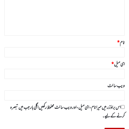
ص
ر
ہ
*
نام
*
ای میل
*
ویب‌ سائٹ
اس براؤزر میں میرا نام، ای میل، اور ویب سائٹ محفوظ رکھیں اگلی بار جب میں تبصرہ
کرنے کےلیے۔