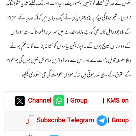
انہوں نے عدالتی فیصلے کو آئین، جمہوریت، سیاست اور ملک کیلئے شدید تشویشناک
قراردیا۔ شیو سینا کی لیڈر پرینکا چترویدی نے ایک بیان میں کہاکہ عدلیہ کے احترام
کے باوجود راہل گاندھی کوبے بنیاد مقدمے میں سزا دینا افسوسناک ہے اور اس
کے دور رس نتائج ہوں گے۔ اپوزیشن لیڈروں کو نشانہ بنانے کا نہ ختم ہونے
والا سلسلہ قابل مذمت ہے اور اس سے وہ آوازیں خاموش نہیں ہوں گی جو عوام
کے حقوق کے لیے بلند ہوتی ہیں نہ کہ مودی حکومت کی جی حضوری کیلئے ۔
Channel
|
Group
|
KMS on
Subscribe Telegram
|
Group