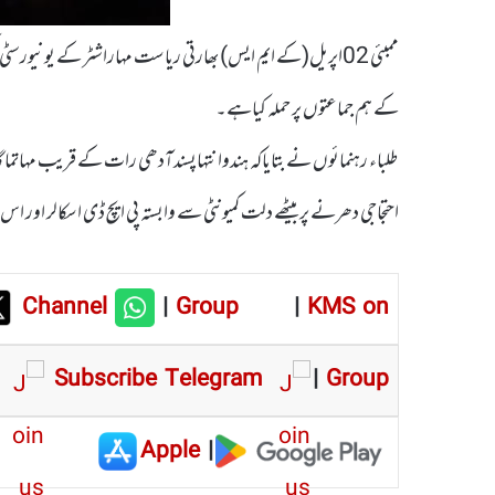
کے ہم جماعتوں پر حملہ کیاہے۔
طلباء رہنمائوں نے بتایاکہ ہندوانتہاپسندآدھی رات کے قریب مہاتما گ
احتجاجی دھرنے پر بیٹھے دلت کمیونٹی سے وابستہ پی ایچ ڈی اسکالر اور اس
Channel
|
Group
|
KMS on
Subscribe Telegram
|
Group
Apple
|