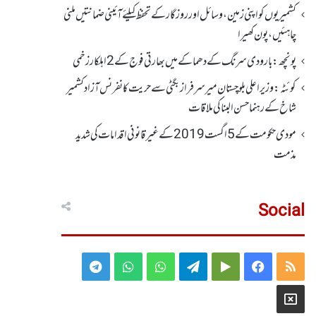
کشمیریوں کو اپنی زمین، وسائل اور روزگار کے تحفظ کیلئے آئینی ضمانتیں ملنی
چاہئیں، پون کھیرا
پونچھ: بارودی سرنگ کے دھماکے میں بھارتی فوج کے 2اہلکار زخمی
کوئٹہ : وزیر اعلی بلوچستان میر سرفراز بگٹی سے حریت کانفرنس آزاد کشمیر
شاخ کے رہنما حسن البنا کی ملاقات
مودی حکومت کے 5اگست2019کے غیر قانونی اقدامات کی شدید
مذمت
Social
Telegram
WhatsApp
WhatsApp
Telegram
Google
Facebook
RSS
Group
Group
Play
X