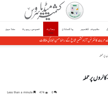
ل
مقبوضہ کشمیر
پاکستان
بھارت
خصوصی رپورٹ
مضامین
 سے حریت کانفرنس آزاد کشمیر شاخ کے رہنما حسن البنا کی ملاقات
پر حملہ
الروں پر حملہ
Less than a minute
474
0