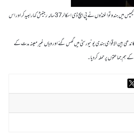
ممبئی 02اپریل(کے ایم ایس) بھارتی ریاست مہاراشٹر کے یونیورسٹی کیمپس میں ہندوتوا غنڈوں نے پی ایچ ڈی اسکالر37سالہ رجنیش کمار امبیدکر اور اس
اندھی بین الاقوامی ہندی یونیورسٹی میں گھس گئے اور وہاں غیر معینہ مدت کے
 کے ہم جماعتوں پر حملہ کردیا۔