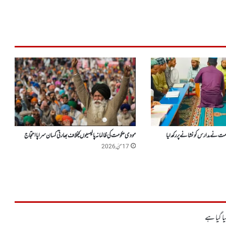
مت نے مدارس کو نشانے پر رکھ لیا
مودی حکومت کی ظالمانہ پالیسیوں کیخلاف بھارتی کسان سراپا احتجاج
17 مئی, 2026
ا گیا ہے