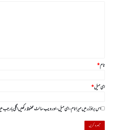
ت
ب
ص
ر
ہ
*
نام
*
ای میل
*
اس براؤزر میں میرا نام، ای میل، اور ویب سائٹ محفوظ رکھیں اگلی بار جب