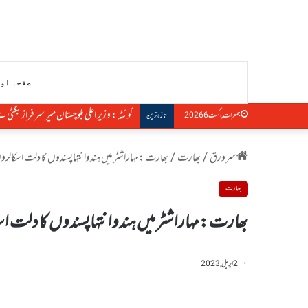
صفحہ او
کوئٹہ : وزیر اعلی بلوچستان میر سرفراز بگٹی
جمعرات, اگست 6 2026
تازہ ترین
سرورق
/
بھارت
/
بھارت :مہاراشٹر میں ہندوانتہاپسندوں کا دلت اسکالروں 
بھارت
بھارت :مہاراشٹر میں ہندوانتہاپسندوں کا دلت اسک
2 اپریل, 2023