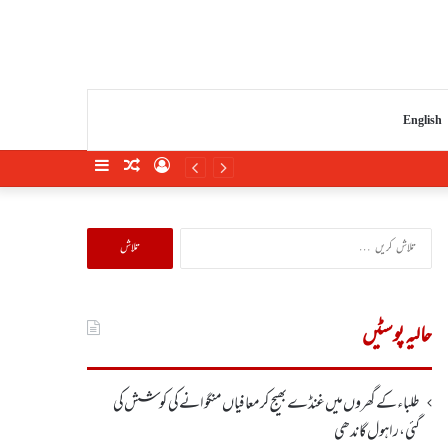
English
Sidebar
Random
Log
Article
In
تلاش
کریں
برائے:
حالیہ پوسٹیں
طلباء کے گھروں میں غنڈے بھیج کر معافیاں منگوانے کی کوشش کی
گئی،راہول گاندھی