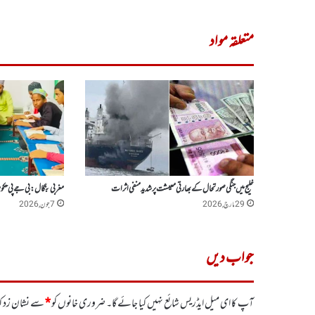
متعلقہ مواد
خلیج میں جنگی صورتحال کے بھارتی معیشت پر شدیدمنفی اثرات
مغربی بنگال: بی جے پی حکو
29 مارچ, 2026
7 جون, 2026
جواب دیں
آپ کا ای میل ایڈریس شائع نہیں کیا جائے گا۔
ضروری خانوں کو
*
سے نشان زد کی