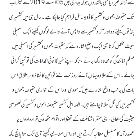
سے زائد غیر ریاستی باشندوں جو کہ بھارتی ہیں 05اگست 2019 سے لیکر اب
تک مقبوضہ جموں و کشمیر کا ڈو میسائل فراہم کیا جاچکاہے ۔حال ہی میں کشمیری
پنڈتوں کیلئے دو اور آزاد کشمیرسے واپس آنے والے لوگوں کیلئے ایک اسمبلی
سیٹ مختص کرنا بھی ایک واضح اشارہ ہے کہ مقبوضہ جموں وکشمیر کی اسمبلی میں
مسلم نمائندگی کو محدود رکھا جائے ،تاکہ اپنے غیر قانونی اقدامات کی توثیق کرائی
جائے ۔اس کے علاوہ یہاں آئے روز نت نئے قوانین کا نفاذ اور اطلاق اس
بات کی جانب واضح اشارے ہیں کہ مودی اور اس کے حواری مقبوضہ جموں و
کشمیر میں کیا گل کھلانا چاہتے ہیں۔البتہ اہل کشمیر مقبوضہ جموں و کشمیر کی خصوصی
حیثیت کی بحالی، اپنی منفرد شناخت کے تحفظ اور اقوام متحدہ کی قراردادوں پر
عملدرآمد کا مسلسل مطالبہ کرتے ہیں اور اس مطالبے کیلئے آج تک سوا پانچ لاکھ