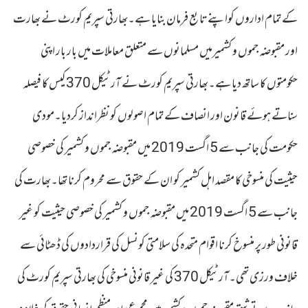
کے تمام اداروں کواپنے تابع فرمان بنایا ہے۔بھارتی سپریم کورٹ نے بھارت
اور مقبوضہ جموں و کشمیرمیں مسلمانوں سے متعلق معاملات میں بار بار اپنی
حکومتوں کا ساتھ دیا ہے۔بھارتی سپریم کورٹ نے آرٹیکل 370 کیس کا فیصلہ
سناتے ہوئے قانون اور انصاف کے تمام اصولوں کو نظرانداز کردیا۔مودی
حکومت کی جانب سے 5 اگست 2019 میں مقبوضہ جموں و کشمیر کی خصوصی
حیثیت کی منسوخی کا مقصد اہل کشمیر کو ان کے حقوق سے محروم کرنا تھا۔بھارت کی
جانب سے 5 اگست 2019 میں مقبوضہ جموں و کشمیر کی خصوصی حیثیت کو غیر
قانونی طور پر منسوخ کرنا اقوام متحدہ کی سلامتی کونسل کی قراردادوں کی ڈھٹائی سے
خلاف ورزی تھی۔آرٹیکل 370 کی غیر قانونی منسوخی کی بھارتی سپریم کورٹ کی