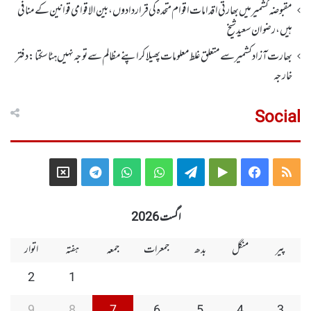
مقبوضہ کشمیر میں بھارتی اقدامات اقوام متحدہ کی قراردادوں، بین الاقوامی قوانین کے منافی
ہیں،رضوان سعید شیخ
بھارت آزاد کشمیر سے متعلق غلط معلومات پھیلا کر اپنے مظالم سے توجہ نہیں ہٹا سکتا: دفتر
خارجہ
Social
Telegram
X
WhatsApp
WhatsApp
Telegram
Google
Facebook
RSS
Group
Group
Play
اگست 2026
پیر
منگل
بدھ
جمعرات
جمعہ
ہفتہ
اتوار
2
1