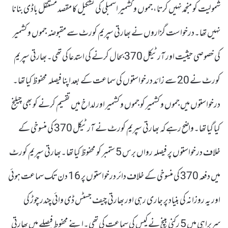
شمولیت کو منجمد نہیں کرتا، جموں و کشمیر اسمبلی کی تشکیل کا مقصد مستقل باڈی بنانا
نہیں تھا۔درخواست گزاروں نے بھارتی سپریم کورٹ سے مقبوضہ جموں و کشمیر
کی خصوصی حیثیت اور آرٹیکل 370 بحال کرنے کی استدعا کی تھی۔بھارتی سپریم
کورٹ نے 20 سے زائد درخواستوں کی سماعت کے بعد اپنا فیصلہ محفوظ کیا تھا۔
درخواستوں میں جموں و کشمیر کو جموں و کشمیر اور لداخ میں تقسیم کرنے کو بھی چیلنج
کیا گیا تھا۔واضح رہے کہ بھارتی سپریم کورٹ نے آرٹیکل 370 کی منسوخی کے
خلاف درخواستوں پر فیصلہ رواں برس 5 ستمبر کو محفوظ کیا تھا۔بھارتی سپریم کورٹ
میں دفعہ 370 کی منسوخی کے خلاف دائر درخواستوں پر 16 دن تک سماعت ہوئی
اور یہ روزانہ کی بنیاد پر جاری رہی اور بھارتی چیف جسٹس ڈی وائی چندر چوڑ کی
سربراہی میں 5 رکنی بینچ نے کیس کی سماعت کی تھی۔اپنے محفوط فیصلے میں بھارتی