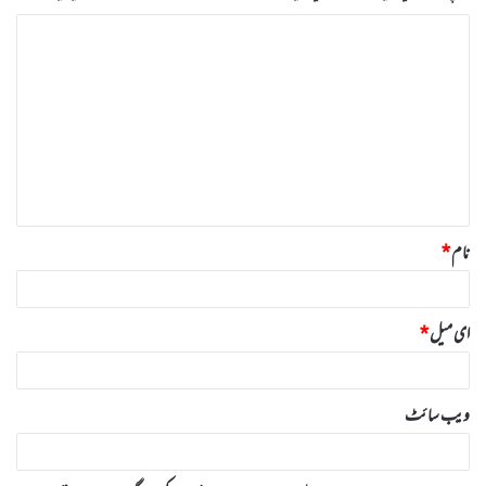
ت
ب
ص
ر
ہ
*
نام
*
ای میل
*
ویب‌ سائٹ