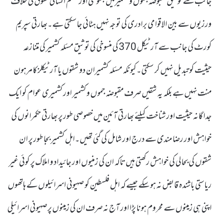
جانب سے توثیق مقبوضہ جموں و کشمیرمیں مجموعی اورمنظم انسانی حقوق کی خلاف
ورزیوں سے بین الاقوامی برادری کی توجہ نہیں ہٹائی جاسکتی ہے۔بھارتی سپریم
کورٹ کی جانب سے آرٹیکل 370 کی منسوخی کی توثیق مسئلہ کشمیر کی متنازعہ
حیثیت کو تبدیل نہیں کر سکتی۔کیونکہ مسئلہ کشمیران دو شقوں یا آرٹیکلز کا مرہون
منت نہیں ہے بلکہ یہ شقیں صرف مقبوضہ جموں و کشمیر اور کشمیری عوام کو ایک
جدا گانہ حیثیت اور شناخت کیلئے بھارتی آئین میں خصوصی طور پر بھارتی حکمرانوں کی
خواہش اور رضا مندی سے درج اور شامل کی گئی تھیں۔اہل کشمیر بجا طور پر ان
شقوں کی بحالی کی خواہش رکھتی ہیں تاکہ ان کی زمنیوں اور جائیداد و املاک پر کوئی غیر
ریاستی باشندہ قابض نہ ہوسکے جیسے کہ اہل فلسطین کو صہیونی اسرائیلوں کے ہاتھوں
اپنی ہی زمینوں سے محروم ہونا پڑا اور آج نہ صرف ان کی زمینوں پرصہیونی اسرائیلی