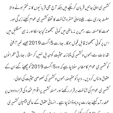
کشمیری اپنی جانیں قربان کرچکے ہیں جبکہ آج بھی قربانیوں کا نہ ختم ہونے والا
سلسلہ جاری ہے۔یقینااپنی منفرد شناخت کا تحفظ کشمیری عوام کیلئے زندگی اور
موت کا مسئلہ ہے،جس پر نہ ماضی میں کوئی سمجھوتہ کیا جاسکا اور نہ ہی مستقبل میں
اس پر کوئی سمجھوتہ قابل قبول ہوگا۔بھارت 5 اگست 2019 جیسے غیر آئینی
اقدامات سے جموں و کشمیر کی متنازعہ حیثیت کو تبدیل نہیں کر سکتا ۔بھارتی حکمرانوں
کو کشمیری عوام کا مطالبہ سننا چاہیے کہ وہ 5 اگست 2019 کو چھینے گئے ان کے
حقوق واپس کردیں۔دنیا کو مقبوضہ جموں و کشمیر کی خصوصی حیثیت کی بحالی،
کشمیری عوام کی شناخت برقرار رکھنے اور مسئلہ کشمیر پر اقوام متحدہ کی قراردادوں پر
عملدرآمد کیلئے بھارت پردباوڈالنا چاہیے۔انسانی حقوق کے عالمی چیمپئن کشمیری