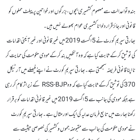
ہندوتوا عدالت سے معصوم کشمیری بچوں،بزرگوں اور خواتین پر پیلٹ حملوں کو
قانونی اور جائز قرار دلوانا کشمیری عوام بھولے نہیں ہیں۔
بھارتی سپریم کورٹ نے 5 اگست 2019 میں غیر قانونی اور غیر آئینی اقدامات
کی توثیق کر کے ثابت کیا ہے کہ وہ آنکھیں بند کر کے مودی حکومت کی حمایت کر
نا اپنا قانونی فریضہ سمجھتی ہے۔بھارتی سپریم کورٹ نے اپنے فیصلے میں آرٹیکل
370 کی توثیق کرکے ثابت کیا ہے کہ وہRSS-BJP کے زیر اثر کام کر رہی
ہے جبکہ مودی کی جانب سے 5 اگست 2019 میں غیر قانونی اقدامات کو برقرار
رکھنا بھارت میں تابع فرمان عدلیہ کی ایک اور مثال ہے۔بھارتی سپریم کورٹ
نے مودی حکومت کی جانب سے مقبوضہ جموں و کشمیر کی خصوصی حیثیت سے