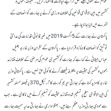
عوام کے حقوق کیلئے کھل کر اپنے خیالات کا اظہار کریں۔مقبوضہ جموں و
کشمیرمیں بین الاقوامی قوانین کی خلاف ورزی کرنے پر بھارت کو انصاف کے
کٹہرے میں لایا جانا چاہیے۔
پاکستان نے بھارت کے 5 اگست 2019 میں غیر قانونی اقدامات کی عدالتی
توثیق کو انصاف کا جنازہ قرار دیا ہے۔ پاکستان کے نگران وزیر خارجہ جلیل
عباس جیلانی نے کہا ہے کہ بھارت کو کشمیری عوام کی مرضی کے خلاف متنازعہ
جموں و کشمیر کی حیثیت پر یکطرفہ فیصلے کرنے کا کوئی حق نہیں ہے۔پاکستانی وزیر
خارجہ کا مزید کہنا ہے کہ بھارتی سپریم کورٹ کا آرٹیکل 370 پرفیصلہ مسئلہ کشمیر
کی بین الاقوامی سطح پر تسلیم شدہ متنازعہ حیثیت کو تسلیم کرنے میں ناکامی ہے۔جب
سے مودی بھارتی وزیراعظم بنے ہیں، بھگوا داری نے بھارتی عدلیہ سمیت بھارت