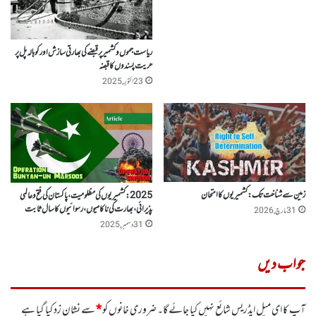
ریاست جموں وکشمیر پر قبضے کی بھارتی سازش اور کوہالہ پل پر
حریت پسندوں کا قبضہ
23 اکتوبر, 2025
زمین سے شناخت تک: کشمیریوں کا امتحان
2025: کشمیریوں کی مظلومیت، پاکستان کی فتح و عالمی
پذیرائی، بھارت کی ناکامیوں،رسوائیوں کا سال ثابت
31 مارچ, 2026
31 دسمبر, 2025
جواب دیں
آپ کا ای میل ایڈریس شائع نہیں کیا جائے گا۔
ضروری خانوں کو
*
سے نشان زد کیا گیا ہے