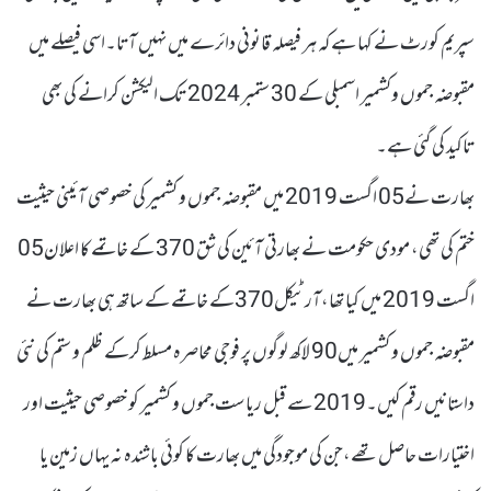
سپریم کورٹ نے کہا ہے کہ ہر فیصلہ قانونی دائرے میں نہیں آتا۔اسی فیصلے میں
مقبوضہ جموں وکشمیر اسمبلی کے 30 ستمبر 2024 تک الیکشن کرانے کی بھی
تاکید کی گئی ہے۔
بھارت نے05 اگست 2019 میں مقبوضہ جموں و کشمیر کی خصوصی آئینی حیثیت
ختم کی تھی، مودی حکومت نے بھارتی آئین کی شق 370 کے خاتمے کا اعلان05
اگست 2019 میں کیا تھا،آرٹیکل370کے خاتمے کے ساتھ ہی بھارت نے
مقبوضہ جموں و کشمیر میں90 لاکھ لوگوں پر فوجی محاصرہ مسلط کرکے ظلم و ستم کی نئی
داستانیں رقم کیں۔2019 سے قبل ریاست جموں و کشمیر کو خصوصی حیثیت اور
اختیارات حاصل تھے،جن کی موجودگی میں بھارت کا کوئی باشندہ نہ یہاں زمین یا