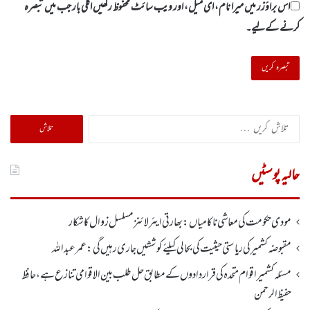
اس براؤزر میں میرا نام، ای میل، اور ویب سائٹ محفوظ رکھیں اگلی بار جب میں تبصرہ
کرنے کےلیے۔
تلاش
کریں
برائے:
حالیہ پوسٹیں
مودی حکومت کی معاشی ناکامیاں: بھارتی ایئرلائنز مسلسل زوال کا شکار
مقبوضہ کشمیر کی ریاستی حیثیت کی بحالی کیلئے کوششیں جاری رہیں گی: عمر عبداللہ
مسئلہ کشمیر اقوام متحدہ کی قراردادوں کے مطابق حل طلب بین الاقوامی تنازع ہے، حافظ
حفیظ الرحمن