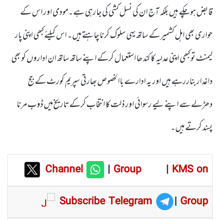
قابض ہوچکے ہیں بلکہ آج ان کی نسل کشی کی جارہی ہے۔مودی اور اس کے
حواری بھی اہل کشمیر کے ساتھ یہی سلوک کرنا چاہتے ہیں۔ اس کیلئے کبھی اپنی پار
لیمنٹ تو کبھی اپنی عدلیہ کا کندھا استعمال کرکے اپنے ساتھ ساتھ ان اداروں کو بھی
داغدار بناررہے ہیں اور یہ ادارے باالخصوص بھارتی سپریم کورٹ کے جج
دھڑلے سے اپنے لیے رسوائی اور ذلت کا انتخاب کرکے تاریخ میں ڈوب مرنا
پسند کرتے ہیں۔
Channel
|
Group
|
KMS on
Subscribe Telegram
|
Group