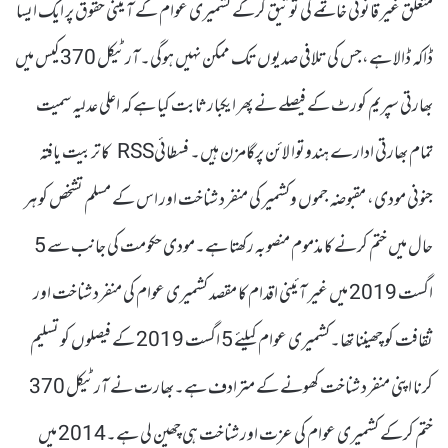
متعلق غیر قانونی خاتمے کی توثیق کرکے کشمیری عوام کے آئینی حقوق پر ایک ایسا
ڈاکہ ڈالا ہے،جس کی تلافی صدیوں تک ممکن نہیں ہوگی۔آرٹیکل 370 کیس میں
بھارتی سپریم کورٹ کے فیصلے نے پھر ایکبار ثابت کیا ہے کہ اعلی عدلیہ سمیت
تمام بھارتی ادارے ہندوتوا لائن پرگامزن ہیں۔ فسطائیRSS کا تربیت یافتہ
جنونی مودی، مقبوضہ جموں وکشمیر کی منفرد شناخت اور اس کے مسلم تشخص کو ہر
حال میں ختم کرنے کا مذموم منصوبہ رکھتا ہے۔مودی حکومت کی جانب سے 5
اگست 2019 میں غیر آئینی اقدام کا مقصد کشمیری عوام کی منفرد شناخت اور
ثقافت کو چھیننا تھا۔کشمیری عوام کیلئے 5 اگست 2019 کے فیصلوں کو تسلیم
کرنا اپنی منفرد شناخت کھونے کے مترادف ہے۔بھارت نے آرٹیکل 370
ختم کرکے کشمیری عوام کی عزت اور شناخت ہی چھین لی ہے۔2014 میں