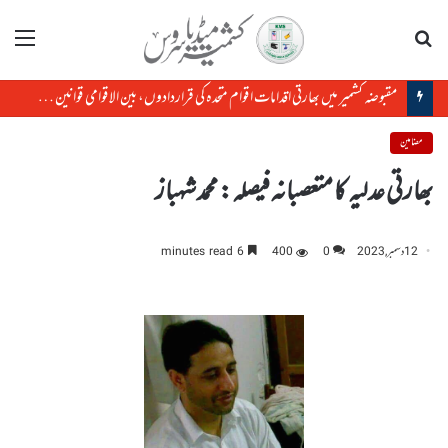
تلاش
مینو
مقبوضہ کشمیر میں بھارتی اقدامات اقوام متحدہ کی قراردادوں، بین الاقوامی قوانین کے منافی ہیں،رضوان سعید شیخ
مضامین
بھارتی عدلیہ کا متعصبانہ فیصلہ: محمد شہباز
12 دسمبر, 2023
0
400
6 minutes read