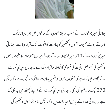
بھارتی سپریم کورٹ نے حسب سابقہ مودی کے خاکوں میں پھر ایکبار رنگ
بھرتے ہوئے مقبوضہ جموں و کشمیر کو بھارت کا اٹوٹ انگ قرار دیا ہے، بھارتی
سپریم کورٹ نے11 دسمبر کوفیصلہ سناتے ہوئے بھارتی حکومت کا مقبوضہ جموں
و کشمیر کی خصوصی حیثیت کی منسوخی کا فیصلہ برقرار رکھا ہے۔بھارتی سپریم کورٹ
نے فیصلے میں کہا ہے کہ مقبوضہ جموں و کشمیر بھارت کا اٹوٹ انگ ہے، آرٹیکل
370 ایک عارضی شق تھی۔بھارتی سپرپم کورٹ نے اپنے فیصلے میں یہ بھی کہا
ہے کہ بھارتی صدر کے پاس اختیارات ہیں، آرٹیکل 370 جموں و کشمیر کی