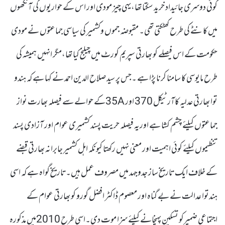
کوئی دوسری جائیداد خرید سکتا تھا،یہی چیز مودی اور اس کے حواریوں کی آنکھوں
میں کانٹے کی طرح کھٹکتی تھی۔ مقبوضہ جموں وکشمیر کی سیاسی جماعتوں نے مودی
حکومت کے اس فیصلے کو بھارتی سپریم کورٹ میں چیلنج کیا تھا،مگر انہیں ہمیشہ کی
طرح مایوسی کا سامنا کرنا پڑا ہے ۔جس پر سید صلاح الدین احمد نے کہا ہے کہ ہندو
توا بھارتی عدلیہ کاآرٹیکل 370 اور 35Aکے حوالے سے فیصلہ بھارت نواز
جماعتوں کیلئے چشم کشا ہے اوریہ فیصلہ حریت پسند کشمیری عوام اور آزادی پسند
تنظیموں کیلئے کوئی اہمیت اور معنی نہیں رکھتا کیونکہ اہل کشمیر جابرانہ بھارتی قبضے
کے خلاف ایک تاریخ ساز جدوجہد میں مصروف عمل ہیں۔تاریخ گواہ ہے کہ اسی
ہندتوا عدالت نے بے گناہ اور معصوم ڈاکٹر افضل گورو کو بھارتی عوام کے
اجتماعی ضمیرکو تسکین پہنچانے کیلئے سزا موت دی۔اسی طرح 2010میں مذکورہ