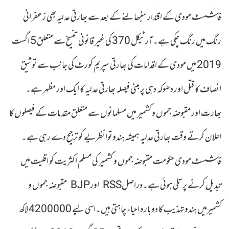
فاشسٹ مودی کے اقتدار سنبھالنے کے بعد سے بھارتی عدلیہ بھی زعفرانی
رنگ میں رنگ چکی ہے۔آرٹیکل 370 کی غیر قانونی تنسیخ سے متعلق 5 اگست
2019 میں مودی کے اقدامات کی بھارتی سپریم کورٹ کی جانب سے توثیق
انصاف کا قتل اور دھوکہ دہی پر مبنی فیصلہ بھارتی عدلیہ کا ایک اور مظہر ہے۔
بھارت اور مقبوضہ جموں و کشمیر میں مسلمانوں سے متعلق مقدمات کے فیصلوں کا
اعلان کرتے وقت بھارتی عدلیہ ہمیشہ ہندوتوا نظریے کو ترجیح دے رہی ہے۔
فاشسٹ مودی حکومت مقبوضہ جموں و کشمیر کی مسلم اکثریت کو اقلیت میں
تبدیل کرنے پر تلی ہوئی ہے۔دراصلRSS اورBJP مقبوضہ جموں و
کشمیرمیں ہندو تہذیب کا دوبارہ احیاء چاہتی ہیں۔اسی لیے 4200000لاکھ