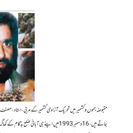
مقبوضہ جموں و کشمیر میں تحریک آزادی کشمیر کے مربی،استاد، مصنف او