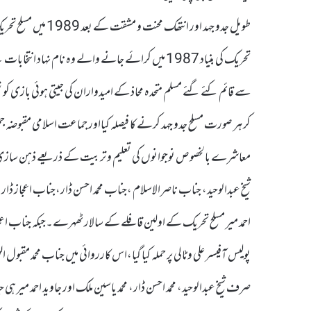
طویل جدو جہد اور 
تحریک کی بنیاد 1987 میں کرائے جانے والے وہ نام نہا
سے قائم کئے گئے مسلم متحدہ محاذ کے امیدواران کی جیتی ہوئی بازی کو ش
کر ہر صورت مسلح جدو جہد کرنے کا فیصلہ کیااور جماعت اسلامی مقبوضہ جمو
معاشرے بالخصوص نوجوانوں کی تعلیم و تربیت کے ذریعے ذہن سازی کا 
شیخ عبدالوحید، جناب ناصرالاسلام ،جناب محمد احسن ڈار،جناب اعجاز ڈار
احمد میر مسلح تحریک کے اولین قافلے کے سالار ٹھہرے۔جبکہ جناب اعجاز
پولیس آفیسر علی وٹالی پر حملہ کیا گیا،اس کارروائی میں جناب محمد م
صرف شیخ عبدالوحید، محمد احسن ڈار، محمد یاسین ملک اور جاوید احمد میر ہ