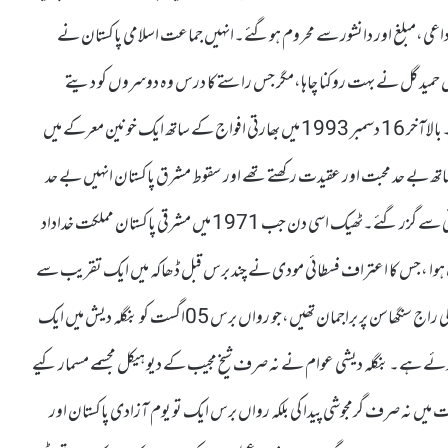
 داعی،مبلغ اور دانشور سے محروم ہوگئے۔انہیں جماعت اسلامی پاکستان نے
رل حمید گل نے بہت روکنا چاہا،مگر جس راستے کا درس وہ دوسروں کو دیتے
رہے۔ خود اس راستے سے ترک تعلق انہیں کسی صورت قبول نہیں تھا۔بالاآخر 16 دسمبر 1993 میں بھارتی افواج کے ساتھ ایک خونین معرکے میں
اتھ بے حد محبت اور عقیدت رکھتے تھے اور سقوط مشرق پاکستان انہیں بے حد
تکلیف پہنچانے کا باعث تھا ۔بالاآخر 16 دسمبر کو ہی وہ اپنی جانی قربانی سے گزر گئے۔ٹھیک اسی دن جب 1971 میں مشرقی پاکستان مملکت خداداد
گ ہوا ،جس کا اعتراف فسطائی مودی نے چند برس قبل ڈھاکہ میں ایک تقریب سے
اپنی تقریر میں کھلے لفظوں میں کیا ہے۔اس وقت حسینہ واجد بنگلہ دیش کی راج سنگھاسن پر براجمان تھیں،جو رواں برس 05اگست کو بنگلہ دیش میں ایک
وئے ہے۔بنگلہ دیشی عوام نے نہ صرف شیخ مجیب کے دیو ہیکل مجسمے مسمار کیے
قات میں نہ صرف گرمجوشی پیدا کی بلکہ رواں برس ایک تو یوم آزادی پاکستان اور