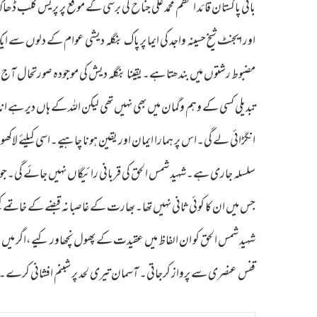
بانی پاکستان قائد اعظم محمد علی جناح کی برسی کے موقع پر پریس کلب ڈھا
اور ایجنٹ شیخ حسینہ واجد کی ایما پر پاک بنگلہ دیشی عوام کے دلوں سے ا
مضبوط رشتوں میں بندھتا ہے۔یقینا بنگلہ دیش کی موجودہ صورتحال آج ش
تبدیلی کسی کے وہم وگمان میں بھی نہیں تھی لیکن اللہ کے ہاں دیر ہے اندھ
انگڑائی لے گی۔اس پر ہمارا ایمان اور یقین ہونا چاہیے۔اسی کیلئے لاکھو
سلسلہ جاری ہے۔شہید شمس الحق کی قربانی رائیگاں نہیں جائے گی۔جو
جس میں ان کا کوئی ثانی نہیں تھا۔بھارت کے غاصبانہ قبضے کے خاتمے ک
شہید شمس الحق کو ان الفاظ میں عقیدت کے پھول نچھاور کیے،اگر میں مج
قفس عنصری سے پرواز کرجاتی۔ آسمان تیری لحد پر شبنم افشانی کرے۔