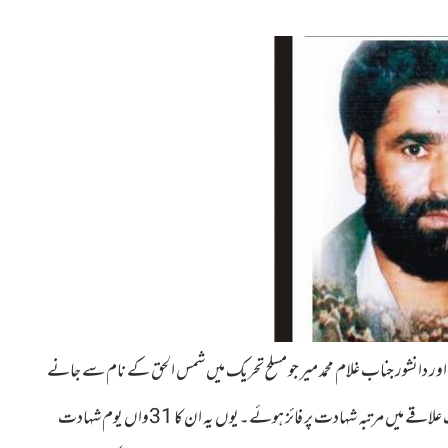
ر دانشور جناب غلام محمد میر جو مسلح تحریک میں شمس الحق کے نام سے جانے
جاتے ہیں،16دسمبر1993میں اپنے ہی آبائی ضلع بڈگام کے کھاگ علاقے میں مرتبہ شہادت پر فائز ہوئے۔یوں یہ ان کا 31واں یوم شہادت