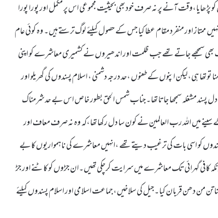
ڑھایا،وقت آنے پر نہ صرف خود بھی بحیثیت مجموعی اس پر مکمل اور پورا پورا
ں ممتاز اور منفرد مقام عطا کیا جس کے حصول کیلئے لوگ ترستے ہیں۔ وہ کوئی عام
ب بھی سمجھے جاتے تھے جب ظلمت اور اندھیروں نے کشمیری معاشرے کو اپنی
منا تو تھا ہی،لیکن اپنوں کے طعنوں ،حد درجہ دشمنی ، اسلام پسندوں کی گھریلو اور
یک دل پسند مشغلہ سمجھا جاتا تھا۔جناب شمس الحق بطور خاص اس بے حد شرمناک
سینے میں اللہ رب العالمین نے کون سا دل رکھا تھا،کہ وہ نہ صرف معاف اور
دوں کو اسی بات کی ترغیب دیتے تھے ،انہیں معاشرے کی ناہمواریوں کا بے
چونکہ کافی گہرائی تک معاشرے میں سرایت کرچکی تھیں۔ان جڑوں کو کاٹنے اور جڑ
پنا تن من دھن قربان کیا۔جیل کی سلاخیں، جماعت اسلامی اور اسلام پسندوں کیلئے