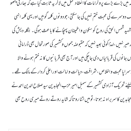
کہ میں بڑے بڑے پروگرامات کا انعقاد عمل میں لاکر یہ ثابت کیا ہے کہ بھارتی پٹھو
یک دوسرے کی محبت ختم نہیں کی جاسکتی،جو دونوں کلمہ گو ہیں اور یہی کلمہ انہی
ہید شمس الحق کی روح کو سکون و اطمینان پہنچانے کا باعث ہوگی۔بنگلہ دیش کی
یر نہیں،لہذاکوئی بعید نہیں کہ مقبو ضہ جموں وکشمیر کی صورتحال بھی ڈرامائی
ں جانوں کی قربانیاں دی جاچکی ہیں اور آج بھی قربانیوں کا نہ ختم ہونے والا
 سراپا محبت و اخلاص،شرافت،دیانت و امانت اور اعلی کردار کے مالک تھے۔
یلئے تحریک آزادی کشمیر کے سمبل امیر حزب المجاہدین سید صلاح الدین احمد نے
اہدین کا سربراہ نہ ہوتا،تو میں اتنا روتا کہ شاید روتے روتے میری روح بھی