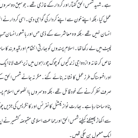
ہے۔شہید شمس الحق گفتار اور کردار کے غازی تھے۔جو سبق دوسروں کو پ
عمل کیا،بلکہ اپنے خون سے اپنے کردار کی گواہی دی۔اسی کردار نے انہی
انسان نہیں تھے ،بلکہ وہ معاشرے کے ذی حس اور باشعور انسان ت
لپیٹ میں لے رکھا تھا۔اسلام پسندوں کو بھارتی انتقام اور قید و بند کا سا
خاص کر خانہ و ازدواجی زندگیوں کو چوک چوراہوں میں زیر بحث لانا ا
اور افسوسناک طرز عمل کا نشانہ بنائے گئے۔مگر نہ جانے شمس الحق کے 
صرف نظر کرنے کے خود قائل تھے،بلکہ دوسروں باالخصوص اسلام پسن
پناہ سامنا رہا ہے۔بھارت نواز نیشنل کانفرنس اور کانگریس کی جڑیں 
سے اکھاڑ پھینکنے کیلئے شمس الحق اور جماعت اسلامی مقبوضہ کشمیر نے ا
ایک معمول بن چکی تھیں۔