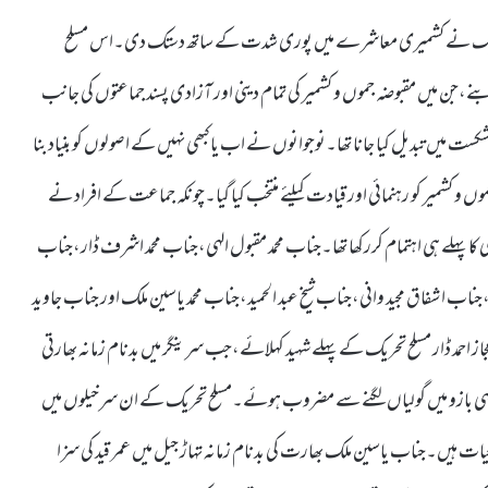
انتھک محنت و مشقت کے بعد 1989 میں مسلح تحریک نے کشمیری معاشرے میں پوری شدت کے ساتھ دستک دی۔اس مسلح
د انتخابات بنے،جن میں مقبوضہ جموں و کشمیر کی تمام دینی اور آزادی پسند جماعتوں کی جانب
کست میں تبدیل کیا جانا تھا۔نوجوانوں نے اب یا کبھی نہیں کے اصولوں کو بنیاد بنا
ں و کشمیر کو رہنمائی اور قیادت کیلئے منتخب کیا گیا۔چونکہ جماعت کے افراد نے
پہلے ہی اہتمام کررکھا تھا۔جناب محمد مقبول الہی،جناب محمد اشرف ڈار،جناب
،جناب اشفاق مجید وانی،جناب شیخ عبد الحمید،جناب محمد یاسین ملک اور جناب جاوید
 احمد ڈار مسلح تحریک کے پہلے شہید کہلائے،جب سرینگر میں بدنام زمانہ بھارتی
قبول الہی بازو میں گولیاں لگنے سے مضروب ہوئے۔مسلح تحریک کے ان سرخیلوں میں
ی حیات ہیں۔جناب یاسین ملک بھارت کی بدنام زمانہ تہاڑ جیل میں عمر قید کی سزا