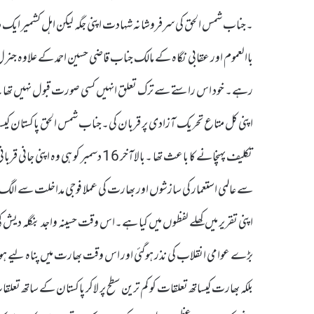
۔جناب شمس الحق کی سرفروشانہ شہادت اپنی جگہ لیکن اہل کشمیر ایک
باالعموم اور عقابی نگاہ کے مالک جناب قاضی حسین احمد کے علاوہ جن
اپنی کل متاع تحریک آزادی پر قربان کی۔جناب شمس الحق پاکستان کیس
سے عالمی استعمار کی سازشوں اور بھارت کی عملا فوجی مداخلت سے ال
بڑے عوامی انقلاب کی نذر ہوگئی اور اس وقت بھارت میں پناہ لیے ہ
بلکہ بھارت کیساتھ تعلقات کو کم ترین سطح پر لاکر پاکستان کے ساتھ تعل