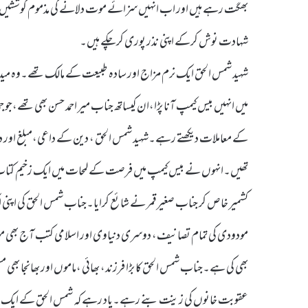
بھگت رہے ہیں اور اب انہیں سزائے موت دلانے کی مذموم کوششیں کی جار
شہادت نوش کرکے اپنی نذر پوری کرچکے ہیں۔
میں انہیں بیس کیمپ آنا پڑا،ان کیساتھ جناب میر احمد حسن بھی تھے،جو
کے معاملات دیکھتے رہے۔شہید شمس الحق ، دین کے داعی،مبلغ اور دانش
تھیں۔انہوں نے بیس کیمپ میں فرصت کے لمحات میں ایک زخیم کتاب
کشمیر خاص کر جناب صغیر قمر نے شائع کرایا۔جناب شمس الحق کی اپنی ای
مودودی کی تمام تصانیف، دوسری دنیاوی اور اسلامی کتب آج بھی م
بھی کی ہے۔جناب شمس الحق کا بڑا فرزند، بھائی ،ماموں اور بھانجا بھی مسل
عقوبت خانوں کی زینت بنے رہے۔یاد رہے کہ شمس الحق کے ایک ہی بھائ