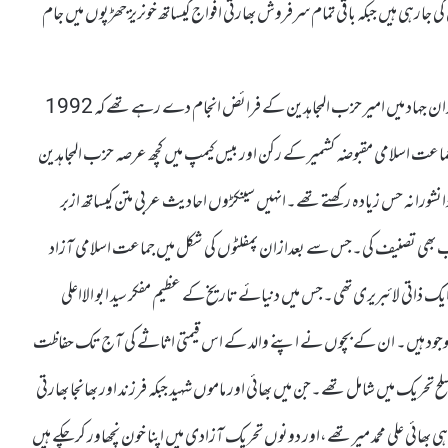
ہی ہیں جبکہ باقی تمام سرفروش بھارتی افواج کیساتھ خونریز جھڑپوں میں جام
شہید شمس الحق ایک نرم مزاج اور سادہ طبیعت کے مالک تھے۔وہ میدان جہاد میں امیر حزب المجاہدین کے فرائض انجام دے رہے تھے کہ 1992
 جماعت اسلامی مقبوضہ کشمیر کے رکن اور بیس کیمپ میں کچھ عرصہ حزب المجاہدین
ورانہ حس زیادہ رکھتے تھے۔انہیں سینکڑوں احادیث عربی متن کیساتھ ازبر
 بھی تصنیف کی۔جس سے بعدازان پمفلٹوں کی شکل میں جماعت اسلامی آزاد
ک ذاتی لائبریری تھی۔جس میں دنیائے تاریخ کے عظیم مفکر سید ابو الااعلی
وجود ہیں۔ ان کے بچوں نے اپنے والد کے اس قیمتی اثاثے کی آج تک حفاظت
ح تحریک میں شامل تھے۔جن میں بھائی اور ماموں شہید جبکہ فرزند اور بھانجا بھارتی
ی علی محمد میر تھے،اور دونوں تحریک آزادی میں اپنا خون نچھاور کرچکے ہیں