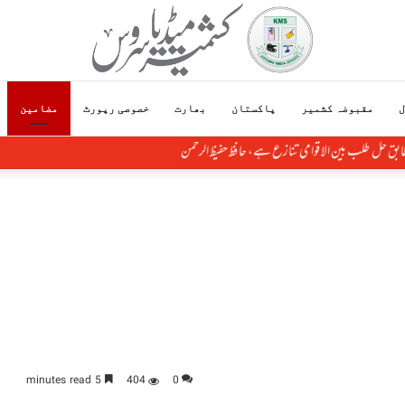
ل
مقبوضہ کشمیر
پاکستان
بھارت
خصوصی رپورٹ
مضامین
طابق حل طلب بین الاقوامی تنازع ہے، حافظ حفیظ الرحمن
5 minutes read
404
0