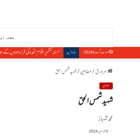
صفحہ او
مسئلہ کشمیر اقوام متحدہ کی قراردادوں کے م
جمعرات, اگست 6 2026
تازہ ترین
سرورق
/
مضامین
/
شہید شمس الحق
مضامین
شہید شمس الحق
محمد شہباز
15 دسمبر, 2024