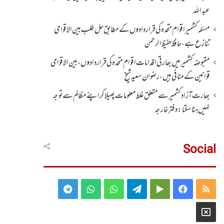
عبداللہ
مسئلہ کشمیر اقوام متحدہ کی قراردادوں کے مطابق حل طلب بین الاقوامی
تنازع ہے، حافظ حفیظ الرحمن
مقبوضہ کشمیر میں بھارتی اقدامات اقوام متحدہ کی قراردادوں، بین الاقوامی
قوانین کے منافی ہیں،رضوان سعید شیخ
بھارت آزاد کشمیر سے متعلق غلط معلومات پھیلا کر اپنے مظالم سے توجہ
نہیں ہٹا سکتا: دفتر خارجہ
Social
Telegram
WhatsApp
WhatsApp
Telegram
Google
Facebook
RSS
Group
Group
Play
X