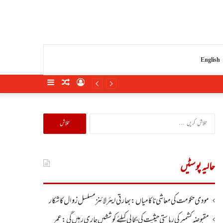
English
Sidebar
Random
Log
Article
In
تلاش
کریں
برائے:
حالیہ پوسٹیں
مودی حکومت کی معاشی ناکامیاں: بھارتی ایئرلائنز مسلسل زوال کا شکار
مقبوضہ کشمیر کی ریاستی حیثیت کی بحالی کیلئے کوششیں جاری رہیں گی: عمر