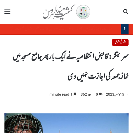
تلاش
مینو
رواںسال کینیڈا سے ملک بدر کئے گئے افراد میں سب سے بڑی تعداد بھارتیوں کی ہے
انسانی حقوق
سرینگر: قابض انتظامیہ نے ایک بارپھرجامع مسجد میں
نماز جمعہ کی اجازت نہیں دی
15 دسمبر, 2023
0
362
1 minute read