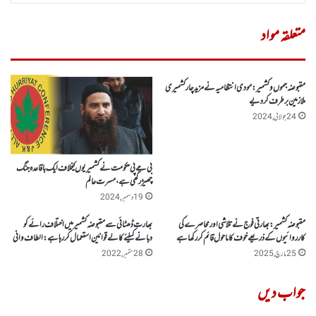
متعلقہ مواد
مقبوضہ جموں وکشمیر : مودی انتظامیہ نے مزید چار کشمیری
ملازمین برطرف کر دیے
24 جولائی, 2024
بی جے پی حکومت نے کشمیریوں کیخلاف ایک باقاعدہ جنگ
چھیڑ رکھی ہے، مسرت عالم
19 دسمبر, 2024
مقبوضہ کشمیر: بھارتی فوج نے تلاشی اور محاصرے کی
بھارت ڈھٹائی سے مقبوضہ کشمیر میں اختلاف رائے کو
کارروائیوں کے ذریعے خوف کا ماحول قائم کر رکھا ہے
دبانے کیلئے کالے قوانین استعمال کر رہا ہے: الطاف وانی
25 مارچ, 2025
28 ستمبر, 2022
جواب دیں