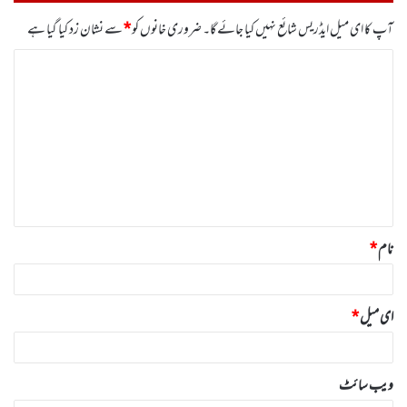
آپ کا ای میل ایڈریس شائع نہیں کیا جائے گا۔
ضروری خانوں کو
*
سے نشان زد کیا گیا ہے
ت
ب
ص
ر
ہ
*
نام
*
ای میل
*
ویب‌ سائٹ