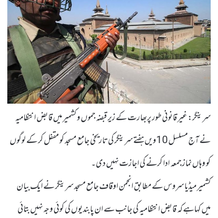
سرینگر: غیر قانونی طور پربھارت کے زیر قبضہ جموں و کشمیر میں قابض انتظامیہ
نے آج مسلسل 10ویں ہفتے سرینگر کی تاریخی جامع مسجد کو مقفل کر کے لوگوں
کو وہاں نماز جمعہ ادا کرنے کی اجازت نہیں دی۔
کشمیر میڈیا سروس کے مطابق انجمن اوقاف جامع مسجد سرینگر نے ایک بیان
میں کہاہے کہ قابض انتظامیہ کی جانب سے ان پابندیوں کی کوئی وجہ نہیں بتائی