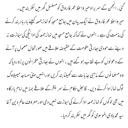
گئی۔انجمن کے سربراہ میر واعظ عمر فاروق کومسلسل گھر میں نظر بند ہیں۔
میرواعظ عمر فاروق نے ایک بیان میں جامع مسجد کو نماز جمعہ کیلئے بار بار بند کرنے
کی مذمت کی ہے۔ انہوں نے کہا کہ جامع مسجد میں نماز جمعہ کی ادائیگی کی اجازت نہ
دینے سے مودی بھارتی حکومت کے مقبوضہ علاقے میں صورتحال معمول پرآنے
کے دعوئوں کو بے نقاب ہو گئے ہیں ۔انہوں نے بھارتی حکمرانوں پرزوردیا کہ
وہ مسلمانوں کے مذہبی جذبات سے کھیلنا بند کریں اور انہیں اپنی مساجد میںبلاوک
ٹوک نماز ادا کرنے دیں۔ قابض حکام نے سرینگر کے علاقے بمنہ میں امام بارگاہ
میں بھی لوگوں کو نماز جمعہ ادا کرنے کی اجازت نہیں دی اور معروف عالم دین آغا
سید محمد ہادی الموسوی کو گھر میں نظر بند کر دیا۔