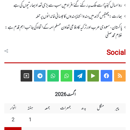
رواںسال کینیڈا سے ملک بدر کئے گئے افراد میں سب سے بڑی تعداد بھارتیوں کی ہے
بھارت :چھتیس گڑھ میں ہندو انتہاپسندوں کا عیسائی خاندانوں پر حملہ
پاکستان، سعودی عرب اور ترکیہ کا دفاعی تعاون مسلم امہ کے اتحاد کی جانب اہم قدم ہے:
غلام محمد صفی
Social
Telegram
X
WhatsApp
WhatsApp
Telegram
Google
Facebook
RSS
Group
Group
Play
اگست 2026
پیر
منگل
بدھ
جمعرات
جمعہ
ہفتہ
اتوار
2
1