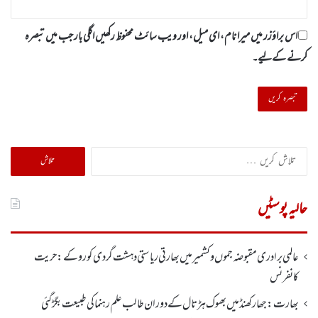
اس براؤزر میں میرا نام، ای میل، اور ویب سائٹ محفوظ رکھیں اگلی بار جب میں تبصرہ
کرنے کےلیے۔
تلاش
کریں
برائے:
حالیہ پوسٹیں
عالمی برادری مقبوضہ جموں وکشمیر میں بھارتی ریاستی دہشت گردی کو روکے : حریت
کانفرنس
بھارت :جھارکھنڈمیں بھوک ہڑتال کے دوران طالب علم رہنما کی طبیعت بگڑ گئی