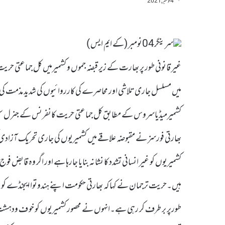
4 نومبر, 2021
سرینگر04نومبر (کے ایم ایس )
غیر قانونی طور پر بھارت کے زیر قبضہ جموں و کشمیرمیں کل جماعتی 
میں مسلسل جاری تلاشی اور محاصرے کی کارروائیوں کی شدید مذمت ک
کشمیرمیڈیاسروس کے مطابق کل جماعتی حریت کانفرنس کے جنرل سیکرٹر
بھارتی فورسز نے مقبوضہ علاقے میں کشمیریوں کی جاری تحریک آزادی کو
کشمیریوں کو غیر انسانی تشدد کا نشانہ بنایا جارہا ہے اور اگر وہ قابض فو
ہیں۔حریت ترجمان نے کہا کہ بھارتی حکومت اپنے ہندوتوا ایجنڈے کو م
طورپر بر طرف کر رہی ہے۔انہوں نے محصور کشمیریوں کو خو ف ودہشت ک