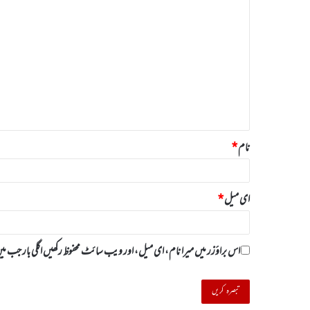
ت
ب
ص
ر
ہ
*
نام
*
ای میل
*
اس براؤزر میں میرا نام، ای میل، اور ویب سائٹ محفوظ رکھیں اگلی بار جب