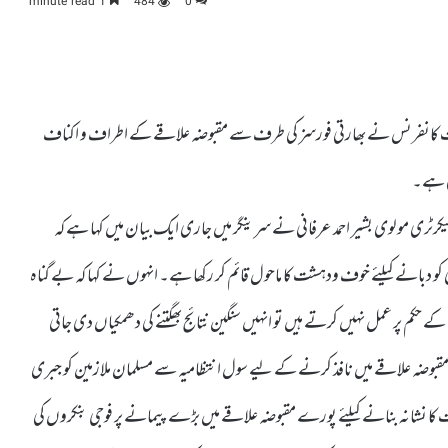
1 minute read
484
0
حریت کانفرنس نے بھارتی فورسز کی طرف سے مقبوضہ علاقے کے اطراف و اکناف
ی ہے۔
ی مولوی بشیر احمد عرفانی نے سرینگر میں جاری ایک بیان میں کہا ہے کہ
 دبانے کیلئے خوف ودہشت کا ماحول قائم کر رکھا ہے۔ انہوں نے کہا کہ بے گناہ
ج کے حکم پر عمل نہیں کرتے ہیں تو انہیں سنگین نتائج بھگتنے کی دھمکیاں دی جاتی
قبوضہ علاقے میں نافذ کرنے کے لیے سول انتظامیہ سے مسلمان ملازمین کو جبری
ا نشانہ بنانے کیلئے پورے مقبوضہ علاقے میں بڑے پیمانے پر فوجی بنکروں کی