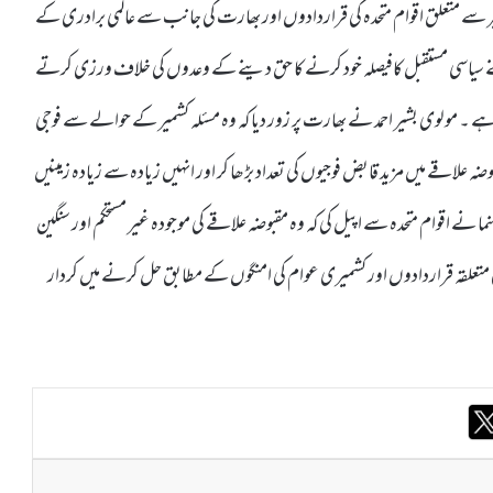
میر سے متعلق اقوام متحدہ کی قراردادوں اور بھارت کی جانب سے عالمی برادری کے
ے سیاسی مستقبل کافیصلہ خود کرنے کا حق دینے کے وعدوں کی خلاف ورزی کرتے
ے ۔ مولوی بشیر احمد نے بھارت پر زور دیا کہ وہ مسئلہ کشمیر کے حوالے سے فوجی
علاقے میں مزید قابض فوجیوں کی تعداد بڑھا کر اور انہیں زیادہ سے زیادہ زمینیں
 نے اقوام متحدہ سے اپیل کی کہ وہ مقبوضہ علاقے کی موجودہ غیر مستحکم اور سنگین
 کی متعلقہ قراردادوں اور کشمیری عوام کی امنگوں کے مطابق حل کرنے میں کردار