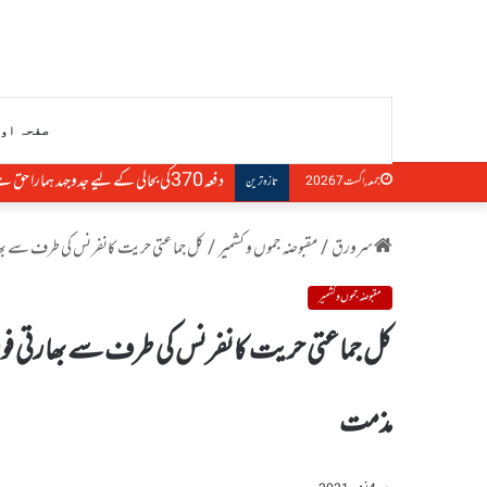
صفحہ او
دفعہ370کی بحالی کے لیے جدوجہد ہمارا حق ہے، التجا مفتی
جمعہ, اگست 7 2026
تازہ ترین
سرورق
/
مقبوضہ جموں و کشمیر
/
کل جماعتی حریت کانفرنس کی طرف سے بھار
مقبوضہ جموں و کشمیر
کل جماعتی حریت کانفرنس کی طرف سے بھارتی فور
مذمت