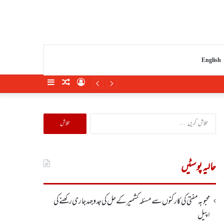
English
Sidebar
Random
Log
Article
In
تلاش
کریں
برائے:
حالیہ پوسٹیں
محبوبہ مفتی کی کارکنوں سے مسئلہ کشمیر کے حل کی جدوجہد جاری رکھنے کی
اپیل