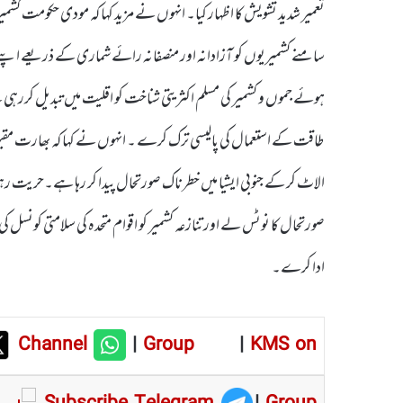
تعمیر شدید تشویش کا اظہار کیا۔ انہوں نے مزید کہا کہ مودی حکومت کش
سامنے کشمیریوں کو آزادانہ اور منصفانہ رائے شماری کے ذریعے اپن
ہوئے جموں و کشمیر کی مسلم اکثریتی شناخت کو اقلیت میں تبدیل کررہی ہ
طاقت کے استعمال کی پالیسی ترک کرے ۔ انہوں نے کہا کہ بھارت مقبوضہ 
الاٹ کر کے جنوبی ایشیا میں خطرناک صورتحال پیدا کر رہا ہے۔حریت رہنما
صورتحال کا نوٹس لے اور تنازعہ کشمیر کو اقوام متحدہ کی سلامتی کونسل
ادا کرے۔
Channel
|
Group
|
KMS on