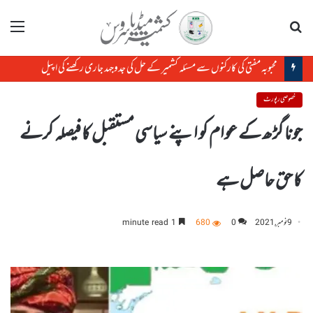
تلاش
مینو
محبوبہ مفتی کی کارکنوں سے مسئلہ کشمیر کے حل کی جدوجہد جاری رکھنے کی اپیل
خصوصی رپورٹ
جونا گڑھ کے عوام کو اپنے سیاسی مستقبل کا فیصلہ کرنے
کا حق حاصل ہے
9 نومبر, 2021
0
680
1 minute read