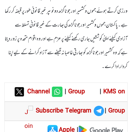
ورزی کرتے ہوئے جموں و کشمیر اور جوناگڑھ دونوںپر غیر قانونی طور پر قبضہ کر رکھا
ہے۔پاکستان جموں وکشمیر اور جوناگڑھ کی بھارت کے غیر قانونی تسلط سے
آزادی کیلئے اپنی کوششیں جاری رکھنے کیلئے پرعزم ہے اور وہ اقوام متحدہ پر زور دیتا
ہے کہ وہ کشمیر اور جوناگڑھ کو بھارتی غاصبانہ قبضے سے آزاد کرانے کے لیے اپنا
کردار ادا کرے۔
Channel
|
Group
|
KMS on
Subscribe Telegram
|
Group
Apple
|