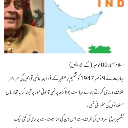
اسلام آباد 09 نومبر (کے ایم ایس)
بھارت نے9نومبر1947 کوتقسیم برصغیر کے فوراً بعد عالمی قوانین کی سراسر
خلاف ورزی کرتے ہوئے ریاست جوناگڑھ پر غیر قانونی طور پر قبضہ کرلیا تھاجہاں
مسلمانوں کی حکمرانی تھی ۔
کشمیرمیڈیا سروس کی طرف سے اس دن کی مناسبت سے جاری کی گئی ایک