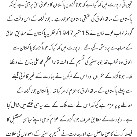
تجزیاتی رپورٹ میں کہا گیا ہے کہ جونا گڑھ پر پاکستان کا دعویٰ حق پر مبنی ہے کیونکہ
پاکستان کے ساتھ الحاق کی حقیقی دستاویز موجودہے ۔ جوناگڑھ کے اس وقت کے
گورنر نواب محبت خان نے 15ستمبر 1947کو نظریہ پاکستان کے مطابق الحاق
کے معاہدے پر دستخط کیے تھے۔رپورٹ میں کہا گیا کہ جوناگڑھ کا پاکستان سے
الحاق وہ خواب تھا جوبرصغیر کی تقسیم کے وقت قائداعظم محمد علی جناح نے دیکھا
تھا۔ جوناگڑھ کے حکمران اور اس کے لوگوں نے بھارت کے غیر قانونی قبضے
سے پہلے پاکستان کے ساتھ الحاق کاعزم ظاہر کیا تھا۔پاکستان جوناگڑھ کے
معاملے پر پرعزم ہے کیونکہ اس نے اسے ملک کے نئے سیاسی نقشے میں شامل کیا
ہے۔رپورٹ کے مطابق صرف جوناگڑھ کے عوام کو ہی اپنے سیاسی مستقبل کا
فیصلہ کرنے کا حق حاصل ہے اوربھارت نے تقسیم برصغیر کے اصولوں کی خلاف