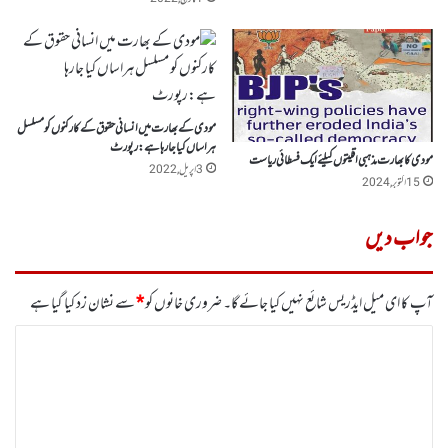
مودی کے بھارت میں انسانی حقوق کے کارکنوں کو مسلسل
ہراساں کیا جارہا ہے:رپورٹ
مودی کا بھارت مذہبی اقلیتوں کیلئے ایک فسطائی ریاست
3 اپریل, 2022
15 اکتوبر, 2024
جواب دیں
آپ کا ای میل ایڈریس شائع نہیں کیا جائے گا۔
ضروری خانوں کو
*
سے نشان زد کیا گیا ہے
ت
ب
ص
ر