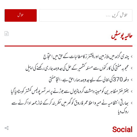
تلاش
کریں
برائے:
حالیہ پوسٹیں
چندی گڑھ میں ملازمین اور پنشنرز کا مطالبات کے حق میں احتجاج
محبوبہ مفتی کی کارکنوں سے مسئلہ کشمیر کے حل کی جدوجہد جاری رکھنے کی اپیل
دفعہ370کی بحالی کے لیے جدوجہد ہمارا حق ہے، التجا مفتی
جنتر منتر مظاہرین کو مبینہ دہشت گرد ماڈیول سے جوڑنے پر امرتسر پولیس کمشنر کو ہٹا دیاگیا
بھارتی انتظامیہ نے میر واعظ عمر فاروق کو گھر میں نظر بندکر کے نماز جمعہ ادا کرنے سے
روک دیا
Social