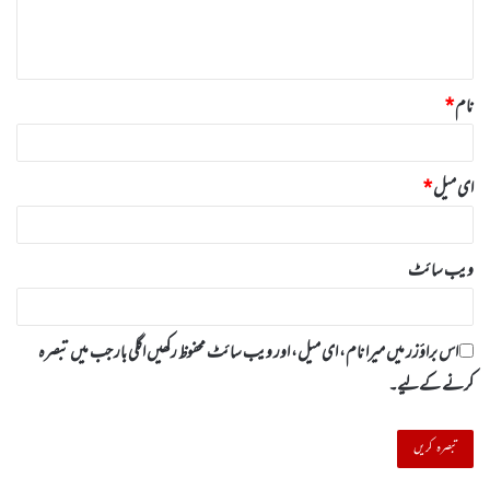
ہ
*
نام
*
ای میل
*
ویب‌ سائٹ
اس براؤزر میں میرا نام، ای میل، اور ویب سائٹ محفوظ رکھیں اگلی بار جب میں تبصرہ
کرنے کےلیے۔