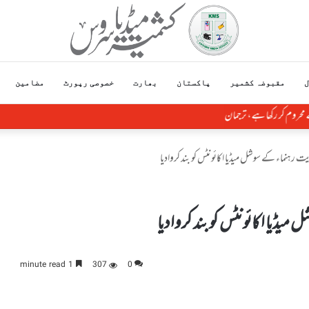
ل
مقبوضہ کشمیر
پاکستان
بھارت
خصوصی رپورٹ
مضامین
محروم کر رکھا ہے، ترجمان
ہنماء کے سوشل میڈیا اکائونٹس کو بند کروادیا
یا اکائونٹس کو بند کروادیا
1 minute read
307
0