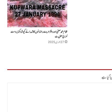
غلام محمد صفی اور دیگر حریت رہنمائوں کا شہدائے کپواڑہ کوزبردست
خراج عقیدت
27 جنوری, 2025
ا گیا ہے