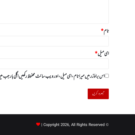
ہ
*
نام
*
ای میل
*
اس براؤزر میں میرا نام، ای میل، اور ویب سائٹ محفوظ رکھیں اگلی بار جب
© Copyright 2026, All Rights Reserved |