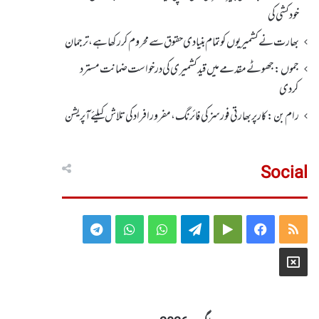
خودکشی کی
بھارت نے کشمیریوں کو تمام بنیادی حقوق سے محروم کر رکھا ہے، ترجمان
جموں :جھوٹے مقدمے میں قید کشمیری کی درخواست ضمانت مسترد
کردی
رام بن : کار پربھارتی فورسز کی فائرنگ،مفرور افراد کی تلاش کیلئے آپریشن
Social
Telegram
WhatsApp
WhatsApp
Telegram
Google
Facebook
RSS
Group
Group
Play
X