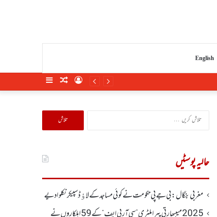
English
Sidebar
Random
Log
Article
In
تلاش
کریں
برائے:
حالیہ پوسٹیں
مغربی بنگال: بی جے پی حکومت نے کوئی مساجد کے لاﺅڈ سپیکر نکلوا دیے
2025 میںبھارتی پیرا ملٹری ”سی آر پی ایف“ کے 59 اہلکاروں نے