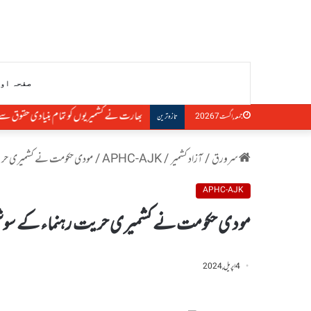
صفحہ او
بھارت نے کشمیریوں کو تمام بنیادی حقوق سے 
جمعہ, اگست 7 2026
تازہ ترین
سرورق
/
آزاد کشمیر
/
APHC-AJK
/
مودی حکومت نے کشمیری حریت ر
APHC-AJK
مودی حکومت نے کشمیری حریت رہنماء کے سوشل میڈ
4 اپریل, 2024