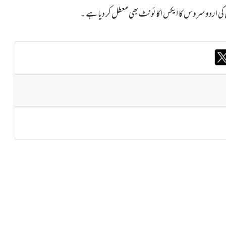
کی اردو سروس کا ایکس اکائونٹ بھی معطل کر دیا ہے ۔