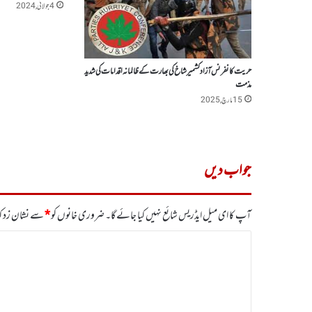
4 جولائی, 2024
حریت کانفرنس آزادکشمیر شاخ کی بھارت کے ظالمانہ اقدامات کی شدید
مذمت
15 مارچ, 2025
جواب دیں
آپ کا ای میل ایڈریس شائع نہیں کیا جائے گا۔
ضروری خانوں کو
*
سے نشان زد کی
ت
ب
ص
ر