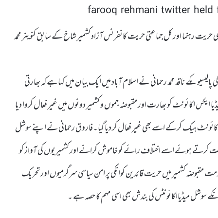
ی حریت رہنما اور کل جماعتی حریت کانفرنس آزاد کشمیر شاخ کے سابق کنوینر محمد
لیسیوںکے ناقد محمد رحمانی نے اسلام آباد میں ایک بیان میں کہاہے کہ بھارتی
ایکس اکائونٹ کو بھارت اور مقبوضہ جموں و کشمیر دونوں میں غیر فعال کروا دیا
 اکائونٹ ہیک کرکے اسے بھی غیر فعال کر دیا گیا۔فاروق رحمانی نے اپنے سوشل
مذمت کرتے ہوئے اسے اختلاف رائے کو خاموش کرانے اور کشمیریوں کی آواز کو
ت مقبوضہ کشمیر میں حریت قائدین کوانکی پر امن سیاسی سرگرمیوں اور تحریک
انکے سوشل میڈیااکائونٹس کی بندش بھی اسی مہم کا حصہ ہے ۔