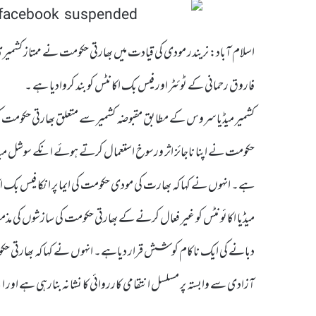
اسلام آباد: نریندر مودی کی قیادت میں بھارتی حکومت نے ممتاز کشمیر
فاروق رحمانی کے ٹوئٹر اور فیس بک اکانٹس کو بند کروادیا ہے ۔
کشمیر میڈیا سروس کے مطابق مقبوضہ کشمیر سے متعلق بھارتی حکومت کی پا
حکومت نے اپنا ناجائز اثر ورسوخ استعمال کرتے ہوئے انکے سوشل میڈیا 
ہے۔ انہوں نے کہا کہ بھارت کی مودی حکومت کی ایما پر انکا فیس بک
میڈیا اکائونٹس کو غیر فعال کرنے کے بھارتی حکومت کی سازشوں کی 
دبانے کی ایک ناکام کوشش قرار دیاہے۔ انہوں نے کہا کہ بھارتی حکوم
آزادی سے وابستہ پر مسلسل انتقامی کارروائی کا نشانہ بنارہی ہے اور 