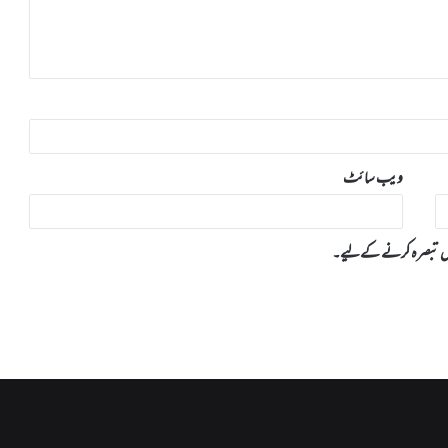
ویب‌ سائٹ
 میں تبصرہ کرنے کےلیے۔