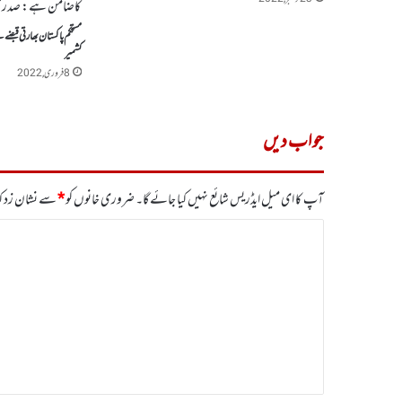
مستحکم پاکستان بھارتی قبض
کشمیر
8 فروری, 2022
جواب دیں
آپ کا ای میل ایڈریس شائع نہیں کیا جائے گا۔
ضروری خانوں کو
*
سے نشان زد کی
ت
ب
ص
ر
ہ
*