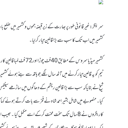
سرینگر:غیر قانونی طور پر بھارت کے زیر قبضہ جموں و کشمیر میں ضلع بار
کشمیر میں اب تک کا سب سے بڑا قالین تیار کرلیا۔
ٹیم کو یہ قالین تیارکرنے میں آٹھ سال لگے جو ہاتھ سے بنے ہوئے ک
کیا۔ منصوبے میں شامل بشیر احمد شاہ نے فخر سے بات کرتے ہوئے کہا کہ ا
کاریگروں نے 8سال تک سخت محنت کرکے اسے مکمل کیا ۔ حبی
ایک نیا معیار قائم ہوگا۔ دستکاری کے شعبے میں ہاتھ سے بنے ہوئے کشمی