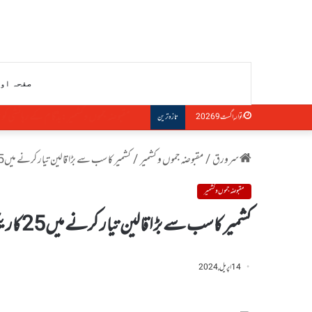
صفحہ او
پاکستان کشمیریوں کے حق خودارادیت کی حمای
اتوار, اگست 9 2026
تازہ ترین
سرورق
/
مقبوضہ جموں و کشمیر
/
کشمیر کاسب سے بڑا قالین تیار کرنے میں25کاریگروں کو 8سال لگے
مقبوضہ جموں و کشمیر
کشمیر کاسب سے بڑا قالین تیار کرنے میں25کاریگروں کو 8سال لگے
14 اپریل, 2024