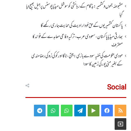
مقبوضہ جموں وکشمیر:بڈگام کے رہائشی کو سوشل میڈیا پوسٹس پر جیل بھیج دیا
گیا
پاکستان کشمیریوں کے حق خودارادیت کی حمایت جاری رکھے گا
بھارتی میڈیا پاکستان، سعودی عرب، ترکیہ دفاعی معاہدے کے فوائد کا
معترف
مودی حکومت کی خفیہ سودے بازی: میتی، ناگا اور کوکی زو کی رضامندی
کے بغیر منی پور کی زمین کا سودا
Social
Telegram
WhatsApp
WhatsApp
Telegram
Google
Facebook
RSS
Group
Group
Play
X