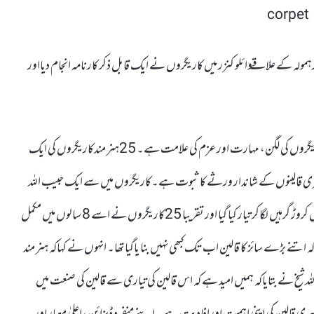
ہمولہ کے علاقے وائلو کنزر میں کاریگروں نے ایک قابل ذکر کارنامہ انجام دیااور
کشمیر میڈیا سروس کے مطابق 40فٹ چوڑا اور72 فٹ لمبا قالین کاریگروں کی لگن، مہارت اورعزم کی علامت ہے۔ 25ہنر مندکاریگروں کی ایک
شمیری قالینوں کے شاندار ورثے کا ثبوت ہے۔کاریگروں میں سے ایک حبیب اللہ
شیخ نے بتایاکہ سب سے بڑا قالین ریشم کے دھاگوں میں ساڑھے سینتیس کروڑ گرہیں لگاکر تیار کیا گیا اور تقریبا 25کاریگروں نے اسے 8 سالوں میں مکمل
تنے بڑے سائز کا قالین اب تک کبھی نہیں بنا یاگیا تھا۔ انہوں نے کہاکہ ہنر مند
ب اللہ شیخ نے بتایاکہ ہمیں امید ہے کہ اس قالین کی تیاری سے قالین کی صنعت میں
ری قالین کی اپنی اہمیت اورافادیت ہے۔ اپنے منفرد ڈیزائن، اعلیٰ معیار اور