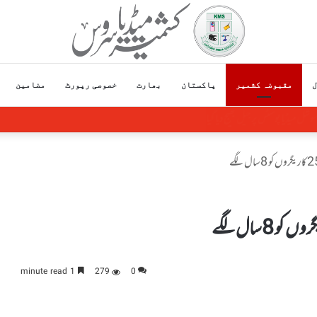
ل
مقبوضہ کشمیر
پاکستان
بھارت
خصوصی رپورٹ
مضامین
ت جاری رکھے گا
1 minute read
279
0