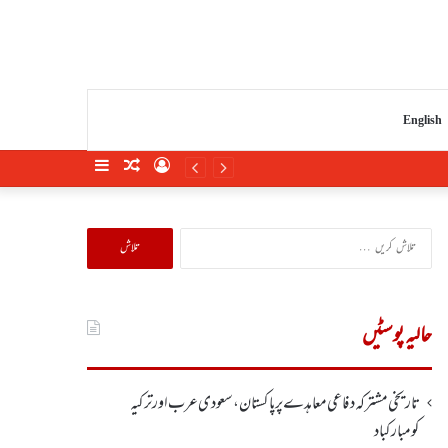
English
Sidebar
Random
Log
Article
In
تلاش
کریں
برائے:
حالیہ پوسٹیں
تاریخی مشترکہ دفاعی معاہدے پر پاکستان، سعودی عرب اور ترکیہ
کومبارکباد