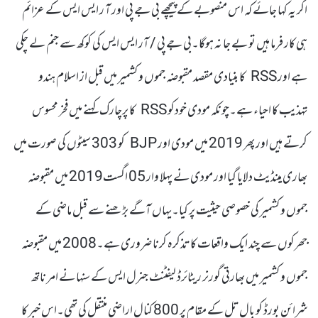
اگر یہ کہا جائے کہ اس منصوبے کے پیچھے بی جے پی اور آ ر ایس ایس کے عزائم
ہی کار فرما ہیں تو بے جا نہ ہوگا۔بی جے پی / آر ایس ایس کی کوکھ سے جنم لے چکی
ہے اور RSS کا بنیادی مقصد مقبوضہ جموں و کشمیر میں قبل از اسلام ہندو
تہذیب کا احیاء ہے۔چونکہ مودی خودکو RSS کا پرچارک کہنے میں فخر محسوس
کرتے ہیں اور پھر 2019 میں مودی اور BJP کو 303 سیٹوں کی صورت میں
بھاری مینڈیٹ دلایا گیا اور مودی نے پہلا وار 05 اگست2019 میں مقبوضہ
جموں و کشمیر کی خصوصی حیثیت پر کیا۔یہاں آگے بڑھنے سے قبل ماضی کے
جھرکوں سے چند ایک واقعات کا تذکرہ کرنا ضروری ہے۔2008 میں مقبوضہ
جموں و کشمیر میں بھارتی گورنر ریٹائرڈ لیفٹنٹ جنرل ایس کے سنہا نے امر ناتھ
شرائن بورڈ کو بال تل کے مقام پر 800 کنال اراضی منتقل کی تھی۔اس خبر کا