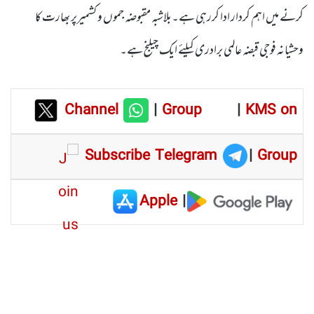
کرنے میں اہم کردار ادا کررہی ہے۔بلاشبہ مقبوضہ جموں و کشمیرپر بھارت کا
وحشیانہ فوجی قبضہ عالمی برادری کیلئے ایک چیلنج ہے۔
Channel
|
Group
|
KMS on
Subscribe Telegram
|
Group
Apple
|