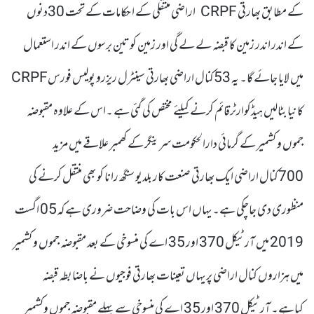
کے مطابق بھارتی CRPF اراضی منتقلی کے ا حکامات کے تحت 30دنوں
کے اندر اندر زمین کا قبضہ لے لے گی اور زمین کو تین برسوں کے اندر استعمال
میں لایا جائے گا۔ یہ 53کنال اراضی بھارتی سینٹرل ریزرو پولیس فورسCRPF
کا نیا بٹالیں ہیڈکوارٹرقائم کرنے کیلئے مختص کی گئی ہے ۔اس کے علاوہ مقبوضہ
جموں و کشمیر کے گرمائی دارالحکومت سرینگر کے کھمبر علاقے میں مزید
700کنال اراضی ایک بھارتی صنعت کار بلدیو سنگھ رانا کو بھی منتقل کرنے کی
منظوری دی جاچکی ہے۔ یہاں اس بات کی وضاحت ضروری ہے کہ05 اگست
2019 میں آرٹیکل 370 اور 35 اے کی منسوخی کے بعد مقبوضہ جموں و کشمیر
میں ہزاروں کنال اراضی پر یہاں تعینات بھارتی فوجیوں نے باضابطہ قبضہ
کیاہے۔ آرٹیکل 370 اور 35 اے کی منسوخی سے پہلے مقبوضہ جموں وکشمیر