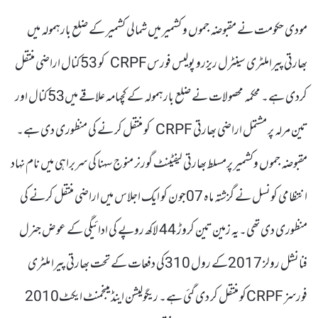
مودی حکومت نے مقبوضہ جموں و کشمیر میں شمالی کشمیر کے ضلع بارہمولہ میں
بھارتی پیراملٹری سینٹرل ریزرو پولیس فورسCRPF کو 53کنال اراضی منتقل
کردی ہے۔ محکمہ محصولات نے ضلع بارہمولہ کے کچہامہ علاقے میں53کنال اور
تین مرلہ پر مشتمل اراضی بھارتی CRPF کو منتقل کر نے کی منظوری دی ہے۔
مقبوضہ جموں وکشمیر پرمسلط بھارتی لیفٹینٹ گورنر منوج سہنا کی سربراہی میں نام نہاد
انتظامی کونسل نے گزشتہ ماہ 07جون کو ایک اجلاس میں اراضی منتقل کرنے کی
منظوری دی تھی۔یہ زمین تین کروڑ 44 لاکھ روپے کی ادائیگی کے عوض جنرل
فنانشل رولز 2017کے رول 310کی دفعات کے تحت بھارتی پیرا ملٹری
فورسز CRPFکو منتقل کر دی گئی ہے۔ ریگولیشن اینڈ مینجمنٹ ایکٹ2010