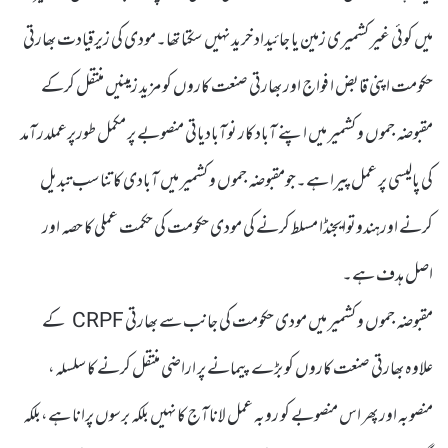
میں کوئی غیر کشمیری زمین یا جائیداد خرید نہیں سکتا تھا۔مودی کی زیرقیادت بھارتی
حکومت اپنی قابض ا فواج اور بھارتی صنعت کاروں کو مزید زمینیں منتقل کرکے
مقبوضہ جموں و کشمیر میں اپنے آباد کار نوآبادیاتی منصوبے پر مکمل طورپرعملدرآمد
کی پالیسی پر عمل پیرا ہے۔جومقبوضہ جموں و کشمیر میں آبادی کا تناسب تبدیل
کرنے اورہندوتوایجنڈا مسلط کرنے کی مودی حکومت کی حکمت عملی کا حصہ اور
اصل ہدف ہے۔
مقبوضہ جموں و کشمیر میں مودی حکومت کی جانب سے بھارتی CRPF کے
علاوہ بھارتی صنعت کاروں کو بڑے پیمانے پر اراضی منتقل کرنے کا سلسلہ،
منصوبہ اور پھر اس منصوبے کو روبہ عمل لاناآج کا نہیں بلکہ برسوں پرانا ہے،بلکہ