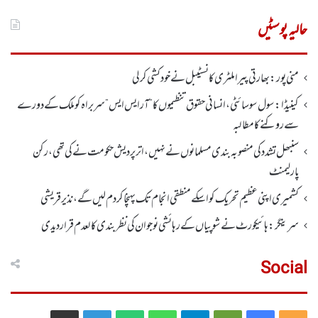
برائے:
حالیہ پوسٹیں
منی پور: بھارتی پیرا ملٹری کانسٹیبل نے خود کشی کر لی
کینیڈا: سول سوسائٹی ، انسانی حقوق تنظیموں کا ”آر ایس ایس” سربراہ کو ملک کے دورے
سے روکنے کا مطالبہ
سنبھل تشدد کی منصوبہ بندی مسلمانوں نے نہیں ، اتر پردیش حکومت نے کی تھی، رکن
پارلیمنٹ
کشمیری اپنی عظیم تحریک کو اسکے منطقی انجام تک پہنچا کر دم لیں گے، نذیر قریشی
سرینگر:ہائیکورٹ نے شوپیاں کے رہائشی نوجوان کی نظربندی کالعدم قرار دیدی
Social