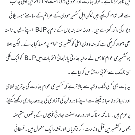
میں نافذ کرانا ہے۔گو کہ بھارت اور مودی 05اگست2019 میں اپنی جانب
سے قصہ تمام کرچکے ہیں لیکن اہل کشمیر مودی کے عزائم کے سامنے سیسہ پلائی
دیوار کی مانند کھڑے ہیں۔ورنہ حلقہ بندیوں کے نام پر BJP اپنے لیے یہ راستہ
بھی ہموار کرچکی ہے کہ ہندو وزیر اعلی کو کشمیری عوام پر مسلط کیا جائے۔لیکن بھلا
ہو کشمیری عوام کا جس نے حالیہ بھارتی پارلیمانی انتخابات میں BJP کو ایک ہلکی
سی جھلک سے بخوبی روشناس کرایا ہے۔
یہ بات بھی کسی شک و شبہ سے بالاتر ہے کہ کشمیری عوام بھارت کی بدترین غلامی
اور ناجائز و غاصبانہ قبضے سے اپنے مادر وطن کی آزادی کی جدوجہد جاری رکھنے کیلئے
پرعزم ہیں۔حالانکہ سفاک اور درندہ صفت بھارتی فوجیوں کے ہاتھوں مقبوضہ
جموں وکشمیر میں قتل و غارت، گرفتاریاں اورتشدد ایک معمول ہیں۔فسطائی