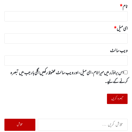
نام
*
ای میل
*
ویب‌ سائٹ
اس براؤزر میں میرا نام، ای میل، اور ویب سائٹ محفوظ رکھیں اگلی بار جب میں تبصرہ
کرنے کےلیے۔
تلاش
کریں