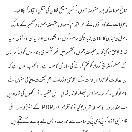
شائع ہونا تھا کہ پورا مقبوضہ جموں وکشمیر آتش فشان کی شکل اختیار کرچکا تھا۔
ماحولیات کے کارکنوں نے اس اقدام کو جہاں مقبوضہ جموں و کشمیر کے نازک
ماحول کی تباہی کا سامان بتایا لیکن عام لوگوں، دانشوروں اور سیاسی کارکنوں کو یہ
خدشہ لاحق ہو گیا کہ یہ مقبوضہ جموں و کشمیر میں غیر کشمیری ہندوئوں کو بسا کر یہاں
کے مسلم اکثریتی کردار کو ختم کرنے کی سازش کا حصہ ہے۔دلچسپ امر یہ ہے کہ
ان خدشات کو خود اس وقت کے حکومتی وزرانے بھی تقویت پہنچائی جنہوں نے
عام لوگوں کے سامنے اس فیصلے کو غلط ٹھرایا۔اہل کشمیر نے لاکھوں کی تعداد میں
جب مظاہروں کا سلسلہ شروع کیا تو کانگریس اور PDP کے مشترکہ وزیر اعلی
غلام نبی آزاد کو پی ڈی پی کی جانب سے حمایت واپس لیے جانے کے نتیجے میں