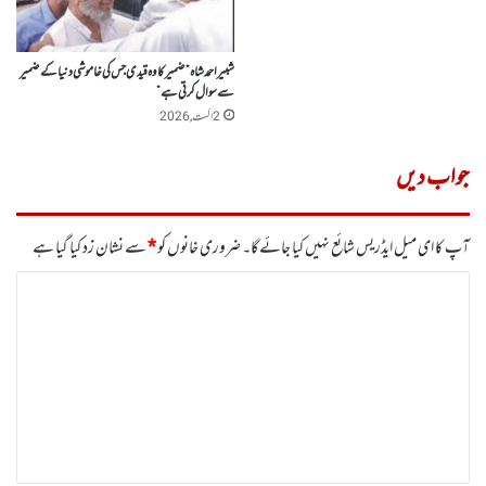
شبیر احمد شاہ ”ضمیر کا وہ قیدی جس کی خاموشی دنیا کے ضمیر
سے سوال کرتی ہے”
2 اگست, 2026
جواب دیں
آپ کا ای میل ایڈریس شائع نہیں کیا جائے گا۔
ضروری خانوں کو
*
سے نشان زد کیا گیا ہے
ت
ب
ص
ر
ہ
*