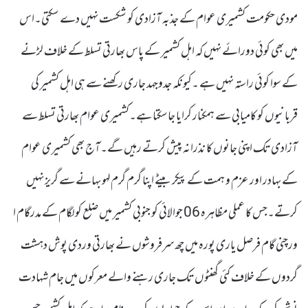
مودی حکومت کشمیری عوام کے جذبہ آزادی کو شکست نہیں دے سکتی۔اس
میں بھی کوئی دورائے نہیں کہ اہل کشمیر کے پاس بھارتی تسلط کے خلاف لڑنے
کے سوا کوئی راستہ نہیں ہے ۔کیونکہ جدوجہد جاری رکھنے سے ہی اہل کشمیر کی
قربانیوں کو کامیابی سے ہمکنار کرایا جاسکتا ہے۔کشمیری عوام بھارتی تسلط سے
آزادی تک اپنی جانوں کا نذرانہ پیش کرتے رہیں گے۔آج بھی کشمیری عوام
کے بہادر اور عزم و ہمت کے پیکر بیٹے اپنا گرم گرم لہو بہانے سے گریز نہیں
کرتے۔جس کا عملی مظاہرہ 06 جوالائی کو جنوبی کشمیر میں ضلع کولگام کے مدرگام ا
ورچنی گام فرصل یاری پورہ میں چھ سرفروشوں نے بھارتی وردی پوش دہشت
گردوں کے خلاف کئی گھنٹوں تک جاری رہنے والے معرکوں میں جام شہادت