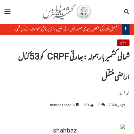
تلاش
مینو
سنبھل تشدد کی منصوبہ بندی مسلمانوں نے نہیں ، اتر پردیش حکومت نے کی تھی، رکن پارلیمنٹ
مضامین
شمالی کشمیر بارہمولہ :بھارتی CRPF کو 53کنال
اراضی منتقل
محمد شہباز
9 جولائی, 2024
0
231
6 minutes read