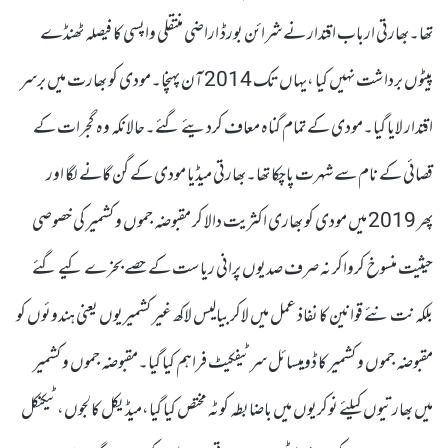
تھا۔بھارتی ارباب اقتدار نے شرائن بورڈ اراضی منتقلی واپسی کا فیصلہ ٹھنڈے
پیٹوں برداشت نہیں کیا ،یہاں تک 2014 آن پہنچا۔مودی کو بھارت میں برسر
اقتدار لایا گیا۔مودی کے تمام گناہ معاف کردیئے گئے۔حالانکہ وہ گجرات کے
قصائی کے نام سے شہرت پاچکا تھا۔بھارتی میڈیا مودی کے گن گانے لگا اور
پھر 2019 میں مودی کو بھاری اکثریت دالا کر مقبوضہ جموں و کشمیر کی خصوصی
حیثیت منسوخ کرواکر نہ صرف صدیوں پرانی ریاست کے حصے بخرے کیے گئے
بلکہ نت نئے قوانین کا نفاذ عمل میں لاکر بیالیس لاکھ غیر کشمیریوں یعنی ہندوئوں کو
مقبوضہ جموں و کشمیر کا ڈومیسائل سرٹیفکیٹ فراہم کیا گیا۔مقبوضہ جموں و کشمیر
میں بھارتیوں کیلئے نوکریوں میں باضابطہ کوٹہ مختص کیا گیا،میڈیکل کالجوں،ٹیکنکل