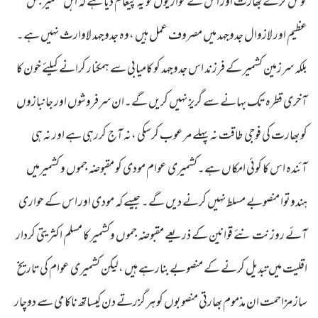
نوش کرکے بھارت اور اس کے حواریوں کو یہ پیغام دیا ہے کہ اہل کشمیر جس
عظیم اور لازوال جدوجہد میں مصروف عمل ہیں ،وہ جدوجہد لاوارث نہیں ہے۔
بلکہ سرزمین کشمیر کے فرزند اس جدوجہد کو کامیابی سے ہمکنار کرانے کیلئے خون کا
آخری قطرہ تک بہانے سے گریز نہیں کریں گے۔ان سرفروشوں اور جانبازوں
کو بھارت کی فوجی طاقت نہ پہلے مرعوب کرسکی ،نہ آج کررہی ہے اور نہ ہی
آئندہ اس کا کوئی امکاں ہے۔کشمیری عوام مودی کو مقبوضہ جموں و کشمیرمیں
ہندوتوا منصوبے مسلط نہیں کرنے دیں گے۔ جیسے کہ مودی اور اس کے حواری
آئے روز نت نئے قوانین کے ذریعے مقبوضہ جموں وکشمیر کا مسلم اکثریتی کردار
اقلیت میں تبدیل کرنے کے منصوبے بنارہے ہیں ،لیکن کشمیری عوام کی تاریخ
ساز مزاحمت ان مذموم بھارتی منصوبوں کو ہر گزرتے دن کیساتھ ناکامی سے دوچار