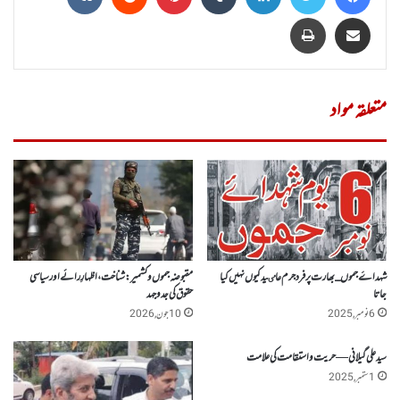
Share via Email
پرنٹ
متعلقہ مواد
شہداۓ جموں _ بھارت پر فرد جرم عاٸید کیوں نہیں کیا
مقبوضہ جموں و کشمیر : شناخت، اظہارِ رائے اور سیاسی
جاتا
حقوق کی جدوجہد
6 نومبر, 2025
10 جون, 2026
سید علی گیلانی — حریت و استقامت کی علامت
1 ستمبر, 2025