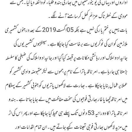
اداروں اوریہاں کی یوینورسٹیوں میں بھارتی ہندو طلباء کو داخلہ دیا گیا۔جس سے
مودی کے خطرناک عزائم کھل کرسامنے آنے لگے۔
بات یہیں پر ختم یا رکی نہیں ہے بلکہ 05اگست2019 کے بعد درجنوں کشمیری
ملازمین کو ان کی نوکریوں سے برخاست کیا جاچکا ہے۔سینکڑوں کشمیریوں کی
جائیداد و املاک اور رہائشی مکانات پر قبضہ کیا گیا اور جائیداد وا ملاک کی ضبطی کا سلسلہ
بڑھتا ہی جارہا ہے۔امر ناتھ یاترا کے نام پر جموں سے لیکر مقبوضہ وادی کشمیر کو
عملا یرغمال بنایا جاچکا ہے۔بھارت سے لاکھوں یاتریوں کو جنوبی کشمیر کے پہلگام
میں امر ناتھ گپھا یا غار بھارتی فوجیوں کی سخت حفاظت میں لے جایا جاتا ہے۔ہندو
امر ناتھ یاتر ا کا دورانیہ 53 دنوں تک پہلے ہی محیط کیا جاچکا ہے اور پھر اس کی اڑ
میں مزید لاکھوں بھارتی فوجی تعینات کیے جاتے ہیں۔ان تمام اقدامات اور