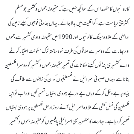
کاروائیوں کا مقصد اس کے سوا کچھ نہیں ہے کہ مقبوضہ جموں وکشمیر جو مسلم
اکثریتی ریاست ہے،کو اقلیت میں بدلا جائے۔یہاں بھارتی فوجیوں کیلئے زمین کی
اراضی کے علاوہ سینک کالونیوں اور 1990 میں مقبوضہ وادی کشمیر سے جموں
اور بھارت کے دوسرے علاقوں کی طرف خو د ساختہ ترک سکونت اختیار کرنے
والے کشمیری پنڈتوں کیلئے مکانات کی تعمیرمقبوضہ جموں و کشمیر کو دوسرا فلسطین
بنانا ہے،جہاں صہیونی اسرائیل نے فلسطینیوں کو ان کی زمینوں سے طاقت کی
بنیاد پر بے دخل کرکے وہاں پے در پے یہودی بستیاں تعمیر کیں اور اب تو اہل
فلسطین کی نسل کشی کے علاوہ اسرائیل آئے روز ارض فلسطین پر یہودی بستیاں
تعمیر کررہا ہے۔بھارت کا منصوبہ بھی اسرائیلی پالیسیوں کو مقبوضہ جموں و کشمیر