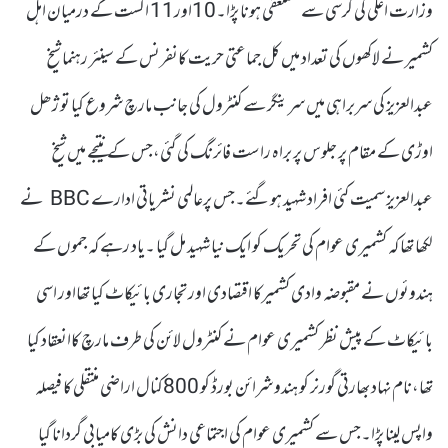
وزارت اعلی کی کرسی سے مستعفی ہونا پڑا۔10اور11 اگست کے درمیان اہل
کشمیر نے لاکھوں کی تعداد میں کل جماعتی حریت کانفرنس کے سینئر رہنما شیخ
عبدالعزیز کی سربراہی میں سرینگر سے کنٹرول کی جانب مارچ شروع کیا تو ژھل
اوڑی کے مقام پر جلوس پر براہ راست فائرنگ کی گئی،جس کے نتیجے میں شیخ
عبدالعزیز سمیت کئی افراد شہید ہوگئے۔جس پرعالمی نشریاتی ادارے BBC نے
لکھا تھا کہ کشمیری عوام کی تحریک کو ایک نیا شہید مل گیا ۔یاد رہے کہ جموں کے
ہندوئوں نے مقبوضہ وادی کشمیرکا اقتصادی اور تجاری بائیکاٹ کیا تھااور اسی
بائیکاٹ کے پیش نظر کشمیری عوام نے کنٹرول لائن کی طرف مارچ کاانعقاد کیا
تھا،نام نہاد بھارتی گورنر کو ہندو شرائن بورڈ کو 800کنال اراضی منتقلی کا فیصلہ
واپس لینا پڑا۔جس سے کشمیری عوام کی اجتماعی دانش کی بڑی کامیابی گردانا گیا