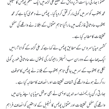
لکھنو: بھارتی ریاست اتر پردیش کے ضلع علی گڑھ میں ایک مسلم پولیس کانسٹیبل
محمد یعقوب کو سر میں گولی مار کر قتل کر دیا گیا۔ پولیس نے دعویٰ کیا ہے کہ محمد
یعقوب حادثاتی فائرنگ میں مارا گیا تاہم مقتول کے اہلخانہ نے واقعے کی مکمل
تحقیقات کا مطالبہ کیا ہے۔
کشمیر میڈیا سروس کے مطابق پولیس نے کہا ہے کہ علی گڑھ کے گوانا آرا میں
ایک چھاپے کے دوران سب انسپکٹر راجیو کمار کی پستول سے حادثاتی طور پر گولی
نکلی جو یعقوب کے سر میں جا لگی تاہم یعقوب کے ہلخانہ نے پولیس کا موقف
ردکرتے ہوئے واقعے کی شفاف تحقیقات اور انصاف کا مطالبہ کیا ہے۔
بھارتی رکن پارلیمنٹ اسد الدین اویسی نے بھی سوشل میڈیا پر اپنے بیان میں
واقعے کی مکمل تحقیقات اور مقتول پولیس کانسٹیبل کے لواحقین کو انصاف فراہم