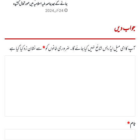
جانے کے بعد جامعہ ملیہ اسلامیہ میں صورتحال کشیدہ
24 اکتوبر, 2024
جواب دیں
آپ کا ای میل ایڈریس شائع نہیں کیا جائے گا۔
ضروری خانوں کو
*
سے نشان زد کیا گیا ہے
ت
ب
ص
ر
ہ
*
نام
*