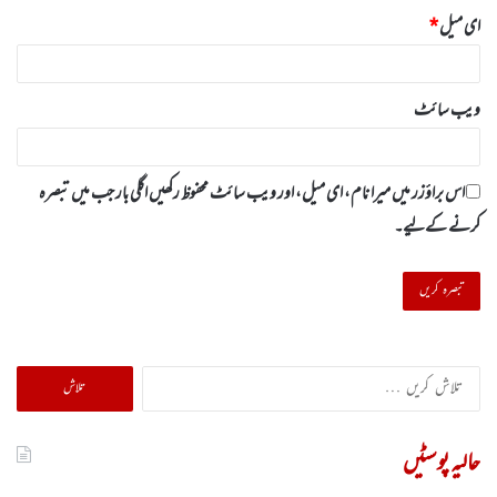
ای میل
*
ویب‌ سائٹ
اس براؤزر میں میرا نام، ای میل، اور ویب سائٹ محفوظ رکھیں اگلی بار جب میں تبصرہ
کرنے کےلیے۔
تلاش
کریں
برائے:
حالیہ پوسٹیں