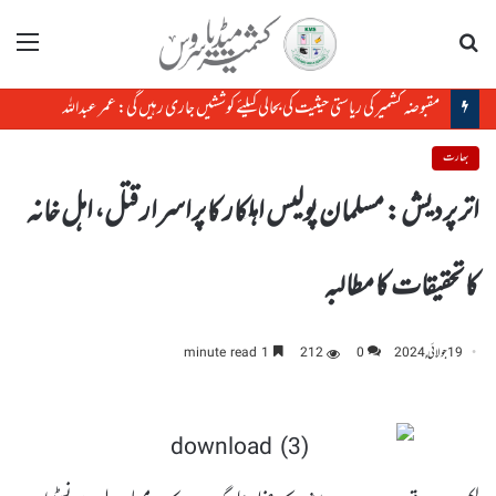
تلاش
مینو
مقبوضہ کشمیر کی ریاستی حیثیت کی بحالی کیلئے کوششیں جاری رہیں گی: عمر عبداللہ
بھارت
اتر پردیش : مسلمان پولیس اہلکار کا پراسرار قتل، اہل خانہ
کا تحقیقات کا مطالبہ
19 جولائی, 2024
0
212
1 minute read