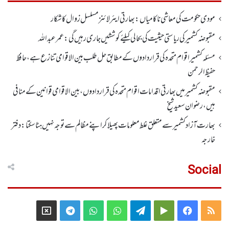
مودی حکومت کی معاشی ناکامیاں: بھارتی ایئرلائنز مسلسل زوال کا شکار
مقبوضہ کشمیر کی ریاستی حیثیت کی بحالی کیلئے کوششیں جاری رہیں گی: عمر عبداللہ
مسئلہ کشمیر اقوام متحدہ کی قراردادوں کے مطابق حل طلب بین الاقوامی تنازع ہے، حافظ
حفیظ الرحمن
مقبوضہ کشمیر میں بھارتی اقدامات اقوام متحدہ کی قراردادوں، بین الاقوامی قوانین کے منافی
ہیں،رضوان سعید شیخ
بھارت آزاد کشمیر سے متعلق غلط معلومات پھیلا کر اپنے مظالم سے توجہ نہیں ہٹا سکتا: دفتر
خارجہ
Social
Telegram
X
WhatsApp
WhatsApp
Telegram
Google
Facebook
RSS