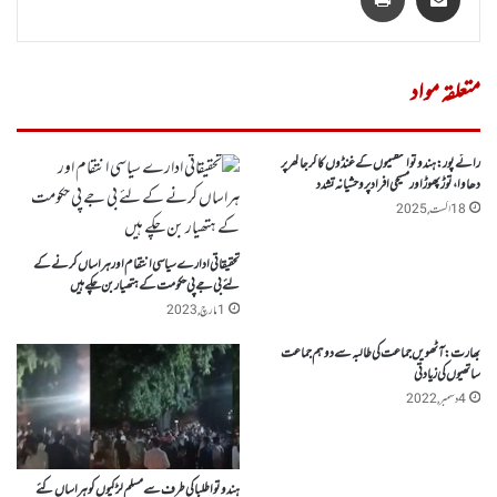
متعلقہ مواد
رائے پور:ہندوتوا تنظیموں کے غنڈوں کا گرجاگھر پر
دھاوا،توڑ پھوڑاور مسیحی افراد پروحشیانہ تشدد
18 اگست, 2025
تحقیقاتی ادارے سیاسی انتقام اور ہراساں کرنے کے
لئے بی جے پی حکومت کے ہتھیار بن چکے ہیں
1 مارچ, 2023
بھارت : آٹھویں جماعت کی طالبہ سے دو ہم جماعت
ساتھیوں کی زیادتی
4 دسمبر, 2022
ہندوتوا طلباکی طرف سے مسلم لڑکیوں کو ہراساں کئے