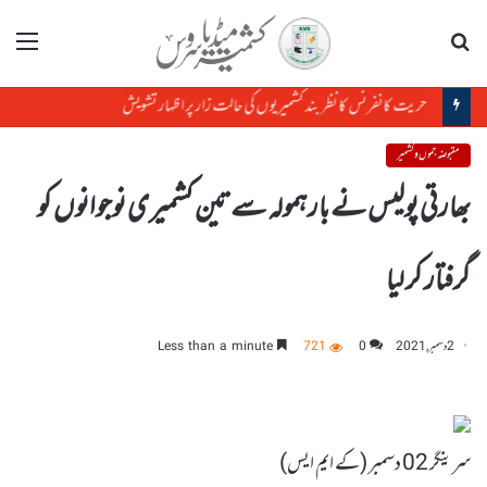
تلاش
مینو
حریت کانفرنس کا نظر بند کشمیریوں کی حالت زار پر اظہار تشویش
مقبوضہ جموں و کشمیر
بھارتی پولیس نے بارہمولہ سے تین کشمیری نوجوانوں کو
گرفتار کر لیا
2 دسمبر, 2021
0
721
Less than a minute
سرینگر 02 دسمبر (کے ایم ایس)