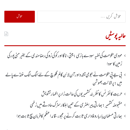
تلاش
کریں
برائے:
حالیہ پوسٹیں
مودی حکومت کی خفیہ سودے بازی: میتی، ناگا اور کوکی زو کی رضامندی کے بغیر منی پور کی
زمین کا سودا
بی جے پی حکومت نے ہجومی تشدد اورآن لائن گالم گلوچ کے لئے الگ الگ غنڈے پالے
ہیں: پرشانت بھوشن
حریت کانفرنس کا نظر بند کشمیریوں کی حالت زار پر اظہار تشویش
مقبوضہ کشمیر: بھارتی پیرا ملٹری کے تین اہلکار سڑک حادثے میں زخمی
بھارتی مسلمان بار بار وفاداری ثابت کرنے پر مجبور،قائداعظم کا فرمان سچ ثابت ہوا