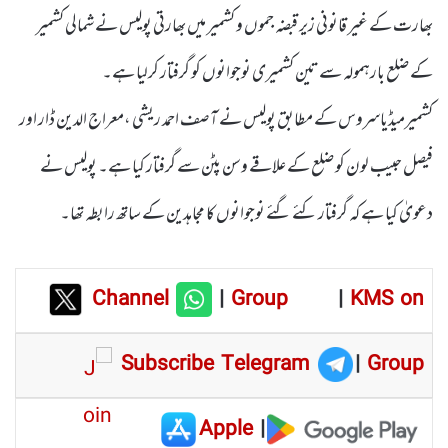
بھارت کے غیر قانونی زیر قبضہ جموں و کشمیر میں بھارتی پولیس نے شمالی کشمیر
کے ضلع بارہمولہ سے تین کشمیری نوجوانوں کو گرفتار کرلیا ہے۔
کشمیرمیڈیاسروس کے مطابق پولیس نے آصف احمد ریشی ،معراج الدین ڈار اور
فیصل حبیب لون کو ضلع کے علاقے وسن پٹن سے گرفتار کیا ہے۔ پولیس نے
دعویٰ کیا ہے کہ گرفتار کئے گئے نوجوانوں کا مجاہدین کے ساتھ رابطہ تھا۔
Channel
|
Group
|
KMS on
Subscribe Telegram
|
Group
Apple
|