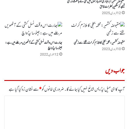
مقبوضہ کشمیر:برفباری اور بارشوں میں کمی کے باعث زرعی
شعبے کو سنگین خطرات لاحق
12 فروری, 2025
مقبوضہ کشمیر:محکمہ بجلی کا ملازم کرنٹ لگنے سے زخمی
بھارت اس وقت نسل کشی کے آٹھویں مرحلے میں ہے:
جینوسائیڈ واچ
10 فروری, 2023
12 جنوری, 2022
جواب دیں
آپ کا ای میل ایڈریس شائع نہیں کیا جائے گا۔
ضروری خانوں کو
*
سے نشان زد کیا گیا ہے
ت
ب
ص
ر