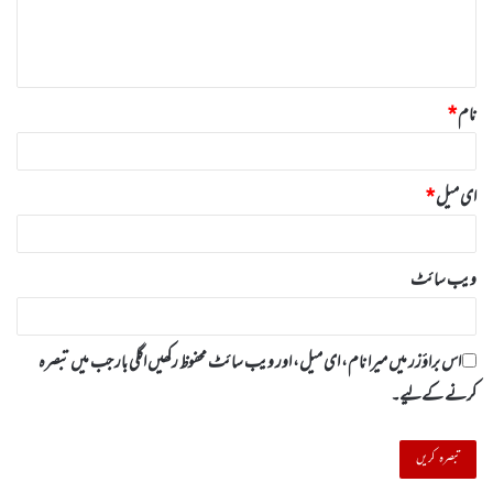
ہ
*
نام
*
ای میل
*
ویب‌ سائٹ
اس براؤزر میں میرا نام، ای میل، اور ویب سائٹ محفوظ رکھیں اگلی بار جب میں تبصرہ
کرنے کےلیے۔