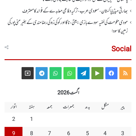
بھارتی میڈیا پاکستان، سعودی عرب، ترکیہ دفاعی معاہدے کے فوائد کا معترف
مودی حکومت کی خفیہ سودے بازی: میتی، ناگا اور کوکی زو کی رضامندی کے بغیر منی پور کی
زمین کا سودا
Social
Telegram
X
WhatsApp
WhatsApp
Telegram
Google
Facebook
RSS
Group
Group
Play
اگست 2026
پیر
منگل
بدھ
جمعرات
جمعہ
ہفتہ
اتوار
2
1
9
8
7
6
5
4
3