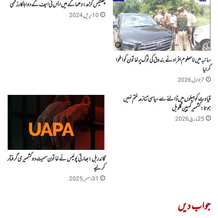
چھتیس گڑھ :دھماکے میں ایس ٹی ایف کے دو اہلکار زخمی
10 اپریل, 2024
سانبہ میں نامعلوم افراد نے بندوق کی نوک پرخاتون کو اغوا
کر لیا
7 جولائی, 2026
قیادت کو جیلوں میں ڈالنے سے سیاسی تنازعہ ختم نہیں
ہوتا:کشمیر کمپین گلوبل
25 مارچ, 2026
گاندر بل: بھارتی پولیس نے خاتون سمیت دو کشمیری گرفتار
کر لیے
31 دسمبر, 2025
جواب دیں