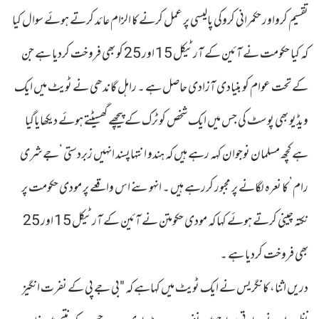
تقسیم کرواور حکمرانی کروکی پالیسی پر عمل کرنے کا الزام عائد کرتے ہوئے سوال کیا
کہ کیا حکومت نے آئین کے آرٹیکل 15 اور 25 کو بھی فروخت کردیا ہے جن
کے تحت عوام کو بنیادی آزادی حاصل ہے ۔ راہل گاندھی نے ٹویٹ میں ایک
ویڈیو بھی پوسٹ کی جس میں ایک شخص کو ٹرک کے پیچھے گھسیٹتے ہوئے دیکھایاگیا
ہے کچھ مسلمان نوجوان کہہ رہے ہیں کہ ہندو انتہاپسند انہیں زبردستی ‘جے شری
رام’ کا نعرہ لگانے پر مجبور کررہے ہیں ۔ انہوںنے اس واقعے پر مودی حکومت پر
نکتہ چینی کرتے ہوئے کہا کہ مودی حکومتن نے آئین کے آرٹیکل 15 اور 25
بھی فروخت کردیا ہے ۔
دریں اثنا، کانگریس نے ایک ٹویٹ میں کہاہے کہ "بی جے پی کے نفرت انگیز