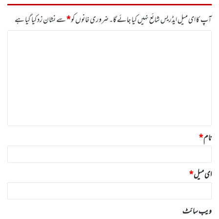
آپ کا ای میل ایڈریس شائع نہیں کیا جائے گا۔
ضروری خانوں کو
*
سے نشان زد کیا گیا ہے
ت
ب
ص
ر
ہ
*
نام
*
ای میل
*
ویب‌ سائٹ