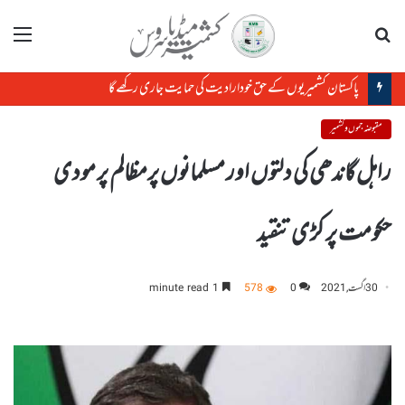
تلاش
مینو
پاکستان کشمیریوں کے حق خودارادیت کی حمایت جاری رکھے گا
مقبوضہ جموں و کشمیر
راہل گاندھی کی دلتوں اور مسلمانوں پرمظالم پر مودی
حکومت پر کڑی تنقید
30 اگست, 2021
0
578
1 minute read