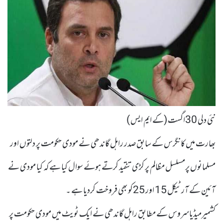
نئی دلی 30اگست (کے ایم ایس )
بھارت میں کانگرس کے سابق صدر راہل گاندھی نے مودی حکومت پر دلتوں اور
مسلمانوں پرمسلسل مظالم پر کڑی تنقید کرتے ہوئے سوال کیا ہے کہ کیا مودی نے
آئین کے آرٹیکل 15 اور 25کو بھی فروخت کردیا ہے ۔
کشمیرمیڈیاسروس کے مطابق راہل گاندھی نے ایک ٹویٹ میں مودی حکومت پر