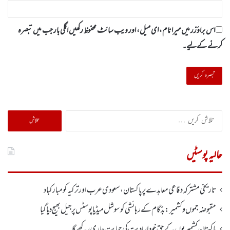
اس براؤزر میں میرا نام، ای میل، اور ویب سائٹ محفوظ رکھیں اگلی بار جب میں تبصرہ
کرنے کےلیے۔
تلاش
کریں
برائے:
حالیہ پوسٹیں
تاریخی مشترکہ دفاعی معاہدے پر پاکستان، سعودی عرب اور ترکیہ کومبارکباد
مقبوضہ جموں وکشمیر:بڈگام کے رہائشی کو سوشل میڈیا پوسٹس پر جیل بھیج دیا گیا
پاکستان کشمیریوں کے حق خودارادیت کی حمایت جاری رکھے گا