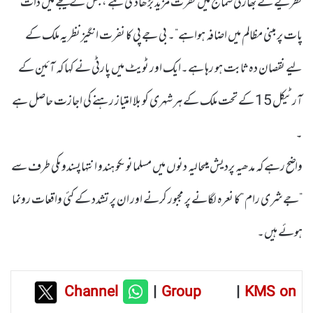
نظریے نے بھارتی سماج میں نفرت مزید بڑھادی ہے ، جس کے نتیجے میں ذات
پات پر مبنی مظالم میں اضافہ ہواہے”۔ بی جے پی کا نفرت انگیز نظریہ ملک کے
لیے نقصان دہ ثابت ہو رہا ہے۔ایک اور ٹویٹ میں پارٹی نے کہا کہ آئین کے
آرٹیکل 15 کے تحت ملک کے ہر شہری کو بلا امتیاز رہنے کی اجازت حاصل ہے
۔
واضح رہے کہ مدھیہ پردیش میںحالیہ دنوں میں مسلمانوںکو ہندو انتہاپسندوںکی طرف سے
”جے شری رام ”کا نعرہ لگانے پر مجبور کرنے اور ان پر تشدد کے کئی واقعات رونما
ہوئے ہیں۔
Channel
|
Group
|
KMS on