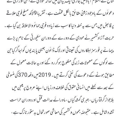
شاخ نے اسلام آباد میں جاری ایک بیان میں کہا کہ مودی کے امن اور ترقی کے
دعوئوں کے باوجود زمینی حقائق بالکل مختلف ہے، تقریبا 9لاکھ مسلح فوجی علاقے
پر قابض ہیں جس سے یہ خطہ دنیا کا سب سے زیادہ فوجی جمائو والا علاقہ بن گیا ہے۔
حریت آزادکشمیرنے مودی کے دورے کے دوران سکیورٹی کے نام پر بڑے
پیمانے پر فورسز اہلکاروں کی تعیناتی اور لاک ڈائون جیسی پابندیوں کو اجاگرکیاجن
سے لوگوں کے معمولات زندگی مفلوج ہوکر رہ گئے اوریہ حالات معمول کے
مطابق ہونے کے دعوے کی نفی کرتے ہیں۔2019میں دفعہ370کی منسوخی
کے بعد سے خطے میں انسانی حقوق کی خلاف ورزیاں اپنے عروج پر ہیںجن میں
بلاجواز گرفتاریاں، جبری گمشدگیاں، ماورائے عدالت قتل اوردوران حراست
تشدد شامل ہے۔ مقبوضہ جموں و کشمیر کی معاشی صورتحال بدستور نازک ہے،