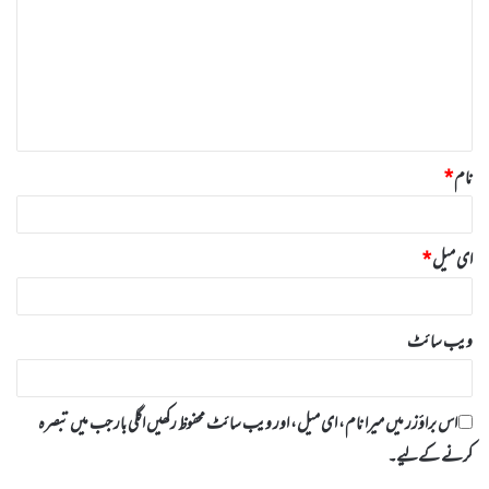
ص
ر
ہ
*
نام
*
ای میل
*
ویب‌ سائٹ
اس براؤزر میں میرا نام، ای میل، اور ویب سائٹ محفوظ رکھیں اگلی بار جب میں تبصرہ
کرنے کےلیے۔