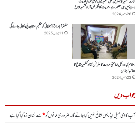
تنازعہ کشمیرکا بہترین حل کشمیریوں کو حق خود ارادیت
دینے میں ہی مضمرہے، حریت کانفرنس آزاد کشمیر شاخ
26 دسمبر, 2024
مظفر آباد: 13جولائی کو عظیم الشان ریلی نکالی جائے گی
11 جولائی, 2025
اسلام آباد :کل جماعتی حریت کانفرنس آزاد کشمیر شاخ کا
دعائیہ اجلاس
23 دسمبر, 2024
جواب دیں
آپ کا ای میل ایڈریس شائع نہیں کیا جائے گا۔
ضروری خانوں کو
*
سے نشان زد کیا گیا ہے
ت
ب