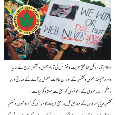
اسلام آباد: کل جماعتی حریت کانفرنس کی آزاد جموں و کشمیر شاخ نے حالیہ
دورہ مقبوضہ جموں و کشمیر کے دوران حالات معمول پر آنے کے بھارتی وزیر
اعظم نریندر مودی کے دعوئووں کو سختی سے مسترد کردیا ہے۔
کشمیرمیڈیاسروس کے مطابق کل جماعتی حریت کانفرنس کی آزاد جموں و کشمیر