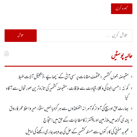
تلاش
کریں
برائے:
حالیہ پوسٹیں
مقبوضہ جموں کشمیر:مختلف مقامات پر ”سی آئی کے” چھاپے، ڈیجیٹل آلات ضبط
کوئٹہ:حسن البنا کی وکلاء قیادت سے ملاقات، مقبوضہ کشمیرکی تازہ ترین صورتحال سے آگاہ
کیا
بھارت حق اور سچ کی آواز کو آمرانہ ہتھکنڈوں سے ہرگز دبا نہیں سکتا، میر واعظ عمر فاروق
چندی گڑھ میں ملازمین اور پنشنرز کا مطالبات کے حق میں احتجاج
محبوبہ مفتی کی کارکنوں سے مسئلہ کشمیر کے حل کی جدوجہد جاری رکھنے کی اپیل