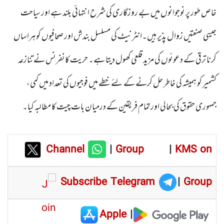
خاص طور پر نوجوانوں میں بے روزگاری کی شرح انتہائی بلند ہے اور سیاحت
جیسی صنعتیں زوال پذیر ہیں۔انٹرنیٹ کی مسلسل بندش اور صحافیوں کو ہراساں
کرنا ترقی کے دعوئوں کی مزید قلعی کھول دیتا ہے۔ حریت کانفرنس نے تنازعہ
کشمیر کو ہمیشہ کی خاطر حل کرنے کے لئے خطے میں فوجیوں کی تعداد میں کمی،
جمہوری حقوق کی بحالی اور تمام فریقین کے درمیان بات چیت کا مطالبہ کیا۔
Channel
|
Group
|
KMS on
Subscribe Telegram
|
Group
Apple
|