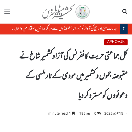
تلاش
مینو
بھارت حق اور سچ کی آواز کو آمرانہ ہتھکنڈوں سے ہرگز دبا نہیں سکتا، میر واعظ عمر فاروق
APHC-AJK
کل جماعتی حریت کانفرنس کی آزادکشمیر شاخ نے
مقبوضہ جموں وکشمیرمیں مودی کے نارملسی کے
دعوئووں کو مسترد کر دیا
15 جنوری, 2025
0
185
1 minute read