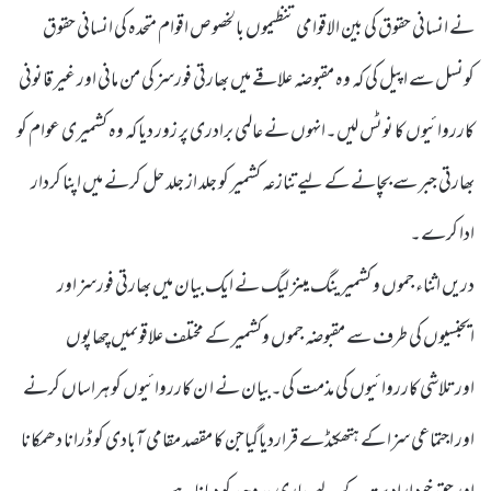
نے انسانی حقوق کی بین الاقوامی تنظیموں بالخصوص اقوام متحدہ کی انسانی حقوق
کونسل سے اپیل کی کہ وہ مقبوضہ علاقے میں بھارتی فورسز کی من مانی اور غیر قانونی
کارروائیوں کا نوٹس لیں۔انہوں نے عالمی برادری پر زور دیا کہ وہ کشمیری عوام کو
بھارتی جبر سے بچانے کے لیے تنازعہ کشمیر کو جلد از جلد حل کرنے میں اپنا کردار
ادا کرے۔
دریں اثناء جموں و کشمیر ینگ مینز لیگ نے ایک بیان میں بھارتی فورسز اور
ایجنسیوں کی طرف سے مقبوضہ جموں وکشمیر کے مختلف علاقوںمیں چھاپوں
اورتلاشی کارروائیوں کی مذمت کی۔بیان نے ا ن کارروائیوں کو ہراساں کرنے
اور اجتماعی سزا کے ہتھکنڈے قراردیاگیاجن کا مقصد مقامی آبادی کو ڈرانا دھمکانا