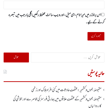
اس براؤزر میں میرا نام، ای میل، اور ویب سائٹ محفوظ رکھیں اگلی بار جب میں تبصرہ
کرنے کےلیے۔
تلاش
کریں
برائے:
حالیہ پوسٹیں
مقبوضہ جموں وکشمیر : مختلف حادثات میں کئی افراد ہلاک اورزخمی
مقبوضہ جموں وکشمیر کے مختلف علاقوں میں بھارتی فورسز کی محاصرے اور تلاشی کی
کارروائیاں