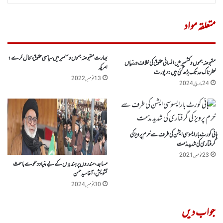
متعلقہ مواد
بھارت مقبوضہ جموں وکشمیر میں سیاسی حقوق بحال کرے :
مقبوضہ جموں وکشمیر میں انسانی حقوق کی خلاف ورزیاں
امریکہ
خطرناک حد تک بڑھ گئی ہیں: رپورٹ
13 نومبر, 2022
24 مارچ, 2024
ہائی کورٹ بارایسوسی ایشن کی طرف سے خرم پرویز کی
گرفتاری کی شدید مذمت
23 نومبر, 2021
مساجد ، مندروں پر ہندﺅں کے بے بنیاد دعوے باعث
تشویش ، آغا سید حسن
30 نومبر, 2024
جواب دیں