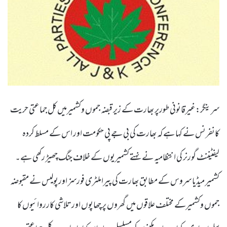
سرینگر:غیرقانونی طورپر بھارت کے زیر قبضہ جموں وکشمیرمیں کل جماعتی حریت
کانفرنس نے کہا ہے کہ بھارت کی بی جے پی حکومت اور اس کے مسلط کردہ
لیفٹیننٹ گورنر کی انتظامیہ نے نہتے کشمیریوں کے خلاف جنگ چھیڑ رکھی ہے۔
کشمیر میڈیا سروس کے مطابق بھارت کی پیراملٹری فورسز اورپولیس نے مقبوضہ
جموں وکشمیرکے مختلف علاقوں میں گھروں پر چھاپوں اور تلاشی کارروائیوں کا