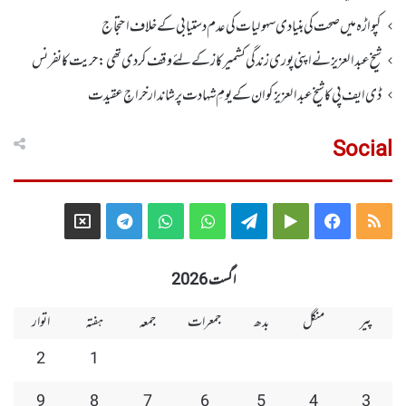
کپواڑہ میں صحت کی بنیادی سہولیات کی عدم دستیابی کے خلاف احتجاج
شیخ عبدالعزیز نے اپنی پوری زندگی کشمیر کاز کے لئے وقف کردی تھی: حریت کانفرنس
ڈی ایف پی کا شیخ عبدالعزیزکوان کے یومِ شہادت پر شاندار خراجِ عقیدت
Social
Telegram
X
WhatsApp
WhatsApp
Telegram
Google
Facebook
RSS
Group
Group
Play
اگست 2026
پیر
منگل
بدھ
جمعرات
جمعہ
ہفتہ
اتوار
2
1
9
8
7
6
5
4
3