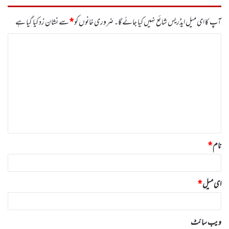
آپ کا ای میل ایڈریس شائع نہیں کیا جائے گا۔
ضروری خانوں کو
*
سے نشان زد کیا گیا ہے
ت
ب
ص
ر
ہ
*
نام
*
ای میل
*
ویب‌ سائٹ