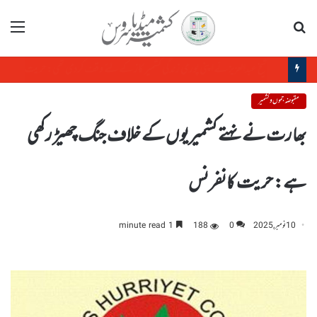
تلاش
مینو
شیخ عبدالعزیز نے اپنی پوری زندگی کشمیر کاز کے لئے وقف کردی تھی: حریت کانفرنس
مقبوضہ جموں و کشمیر
بھارت نے نہتے کشمیریوں کے خلاف جنگ چھیڑ رکھی
ہے: حریت کانفرنس
10 نومبر, 2025
0
188
1 minute read