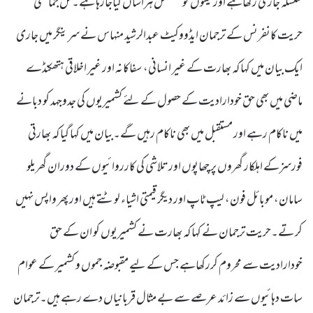
سلسلہ جاری رکھاہے اور مکینوں کو مسلسل ہراساں کیاجارہا ہے۔کل جماعتی
حریت کانفرنس کے ترجمان ایڈووکیٹ عبدالرشید منہاس نے سرینگر میں جاری
ایک بیان میں کہا کہ بھارت کے غیر انسانی، سفاکانہ اور غیر اخلاقی ہتھکنڈے
ماضی میں بھی حق خودارادیت کے حصول کے لئے کشمیریوں کی جدوجہد کو دبانے
میں ناکام رہے اور مستقبل میں بھی ناکام رہیں گے۔بیان میں کہا گیا کہ بھارتی
فورسزکے اہلکار گھروں پر چھاپوں اور تلاشی کی کارروائیوں کے دوران گھریلو
سامان، موبائل فون، لیپ ٹاپ اور دیگر قیمتی اشیاء لوٹتے ہیں اور پھر واپس نہیں
کر تے۔حریت ترجمان نے کہا کہ بھارت نے کشمیریوں کو ان کے حق
خودارادیت سے محروم کررکھاہے جس کے لیے مقبوضہ جموں و کشمیر کے عوام
سات دہائیوں سے زائد عرصے سے بے مثال قربانیاں دے رہے ہیں۔ترجمان