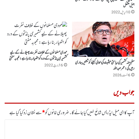
جیل منتقل
10 اپریل, 2022
مودی مسلمانوں کے خلاف نفرت پھیلانے کے لیے
کشمیری پنڈتوں کے درد کو ہتھیار بنا رہا ہے: محبوبہ مفتی
مقبوضہ کشمیر کی ریاستی حیثیت کی بحالی کیلئے کوششیں جاری
16 مارچ, 2022
رہیں گی: عمر عبداللہ
6 اگست, 2026
جواب دیں
آپ کا ای میل ایڈریس شائع نہیں کیا جائے گا۔
ضروری خانوں کو
*
سے نشان زد کیا گیا ہے
ت
ب