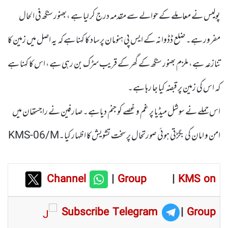
پولیس نے معاملے کے حوالے سے مقدمہ درج کر لیا ہے ،بھنور سنگھ فی الحال
مفرور ہے۔ ضلع ڈڈوانہ کے ایس پی ہنومان پرساد کا کہنا ہے کہ یہ اصل میں زمین کا
تنازعہ ہے، ملزم بھنور سنگھ کے گھر کے قریب سڑک بن رہی ہے، اس کا کہنا ہے
کہ اس کی زمین پر قبضہ کیا جا رہا ہے۔
اس حملے نے سوشل میڈیا پر غم و غصے کو جنم دیاہے۔ صارفین نے راجستھان میں
امن و امان کی بگڑتی ہوئی صورتحال پر سخت تشویش کا اظہار کیا۔KMS-06/M
Channel
|
Group
|
KMS on
Subscribe Telegram
|
Group