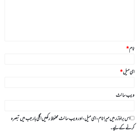
ص
ر
ہ
*
نام
*
ای میل
*
ویب‌ سائٹ
اس براؤزر میں میرا نام، ای میل، اور ویب سائٹ محفوظ رکھیں اگلی بار جب میں تبصرہ
کرنے کےلیے۔