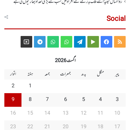
رواںسال کینیڈا سے ملک بدر کئے گئے افراد میں سب سے بڑی تعداد بھارتیوں کی ہے
Social
Telegram
X
WhatsApp
WhatsApp
Telegram
Google
Facebook
RSS
Group
Group
Play
اگست 2026
پیر
منگل
بدھ
جمعرات
جمعہ
ہفتہ
اتوار
2
1
9
8
7
6
5
4
3
16
15
14
13
12
11
10
23
22
21
20
19
18
17