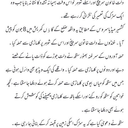
دلت خاتون سرپنچ اور اسکے شوہر کو اس وقت بہیمانہ تشدد کا نشانہ بنایا جب وہ
ایک سڑک کی تعمیر کی نگرانی کر رہے تھے۔
کشمیر میڈیاسروس کے مطابق یہ واقعہ ضلع کے گاﺅں کھریش میں 8 جون کو پیش
آیا ۔ غنڈوں نے دلت خاتون سرپنچ اور اس کے شوہر پر کلہاڑی سے حملہ کیا ۔
حملہ آوروں کے سرغنہ بھنور سنگھ نے دلت جوڑے کو ذات پانے کے طعنے
دیے اور دونوں پر کلہاڑی سے حملہ کیا ۔ واقعے کی ایک ویڈیو بھی وائرل ہوئی ہے
جس میں سنگھ کو میاں بیوی پر کلہاڑی سے حملہ کرتے ہوئے دیکھا جاسکتا ہے، کچھ
خواتین کو سنگھ کو روکنے اور اسکے ہاتھ سے کلہاڑی چھیننے کی کوشش کرتے
ہوئے بھی دیکھا جاسکتا ہے۔
سنگھ نے دعویٰ کیا ہے کہ یہ سڑک اسکی زمین پر قبضہ کر کے بنائی جا رہی ہے۔