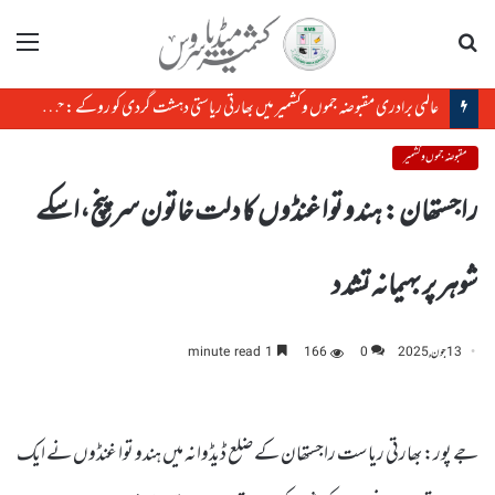
تلاش
مینو
عالمی برادری مقبوضہ جموں وکشمیر میں بھارتی ریاستی دہشت گردی کو روکے : حریت کانفرنس
مقبوضہ جموں و کشمیر
راجستھان : ہندو توا غنڈوں کا دلت خاتون سرپنچ ،اسکے
شوہر پر بہیمانہ تشدد
13 جون, 2025
0
166
1 minute read
جے پور: بھارتی ریاست راجستھان کے ضلع ڈیڈوانہ میں ہندو توا غنڈوں نے ایک