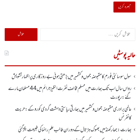
تلاش
کریں
برائے:
حالیہ پوسٹیں
سول سوسائٹی فورم کا مقبوضہ جموں وکشمیر میں بڑھتی ہوئی بے روزگاری پر اظہارتشویش
رواں سال اب تک بھارت میں مسلم مخالف نفرت انگیز جرائم میں 44 مسلمان مارے
گئے: رپورٹ
عالمی برادری مقبوضہ جموں وکشمیر میں بھارتی ریاستی دہشت گردی کو روکے : حریت
کانفرنس
بھارت :جھارکھنڈمیں بھوک ہڑتال کے دوران طالب علم رہنما کی طبیعت بگڑ گئی