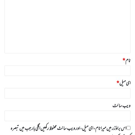
ب
ص
ر
ہ
*
نام
*
ای میل
*
ویب‌ سائٹ
اس براؤزر میں میرا نام، ای میل، اور ویب سائٹ محفوظ رکھیں اگلی بار جب میں تبصرہ