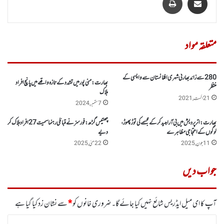
متعلقہ مواد
280 سے زائد بھارتی شہری افغانستان سے واپسی کے
بھارت :منی پور میں تشدد کے تازہ واقعے میں پانچ افراد
منتظر
ہلاک
21 اگست, 2021
7 ستمبر, 2024
بھارت : اترپردیش میں بی آر امبیدکر کے مجسمے کی توڑ پھوڑ،
چھتیس گڑھ :فورسز نے قبائلی رہنما سمیت 27 افراد ہلاک کر
لوگوں کے احتجاجی مظاہرے
دیے
11 جون, 2025
22 مئی, 2025
جواب دیں
آپ کا ای میل ایڈریس شائع نہیں کیا جائے گا۔
ضروری خانوں کو
*
سے نشان زد کیا گیا ہے
ت