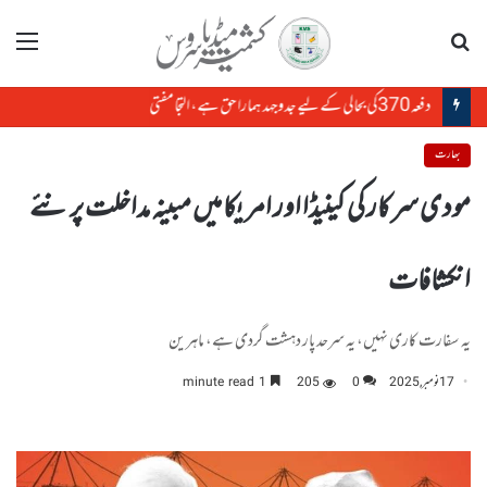
تلاش
مینو
دفعہ370کی بحالی کے لیے جدوجہد ہمارا حق ہے، التجا مفتی
بھارت
مودی سرکار کی کینیڈا اور امریکا میں مبینہ مداخلت پر نئے
انکشافات
یہ سفارت کاری نہیں، یہ سرحد پار دہشت گردی ہے، ماہرین
17 نومبر, 2025
0
205
1 minute read