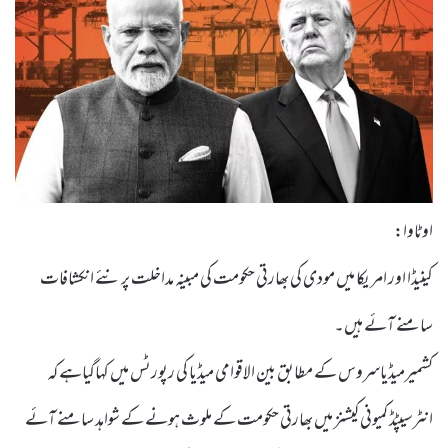
اوٹاوا:
کینیڈا اور امریکا میں مودی کی بھارتی حکومت کی مبینہ مداخلت پر نئے انکشافات
سامنے آئے ہیں۔
کشمیرمیڈیاسروس کے مطابق بین الاقوامی میڈیا کی رپورٹس میں کہاگیاہے کہ
انٹرسیپٹڈ کمیونی کیشنز میں بھارتی حکومت کے ملوث ہونے کے شواہد سامنے آئے