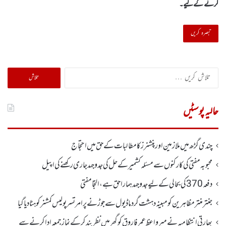
کرنے کےلیے۔
تلاش
کریں
برائے:
حالیہ پوسٹیں
چندی گڑھ میں ملازمین اور پنشنرز کا مطالبات کے حق میں احتجاج
محبوبہ مفتی کی کارکنوں سے مسئلہ کشمیر کے حل کی جدوجہد جاری رکھنے کی اپیل
دفعہ370کی بحالی کے لیے جدوجہد ہمارا حق ہے، التجا مفتی
جنتر منتر مظاہرین کو مبینہ دہشت گرد ماڈیول سے جوڑنے پر امرتسر پولیس کمشنر کو ہٹا دیاگیا
بھارتی انتظامیہ نے میر واعظ عمر فاروق کو گھر میں نظر بندکر کے نماز جمعہ ادا کرنے سے