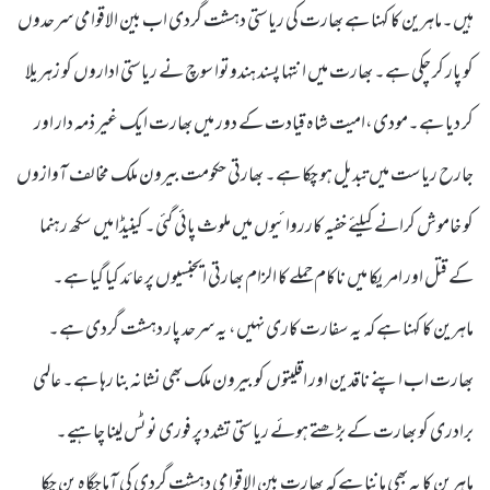
ہیں۔ماہرین کا کہنا ہے بھارت کی ریاستی دہشت گردی اب بین الاقوامی سرحدوں
کو پار کر چکی ہے۔ بھارت میں انتہا پسند ہندوتوا سوچ نے ریاستی اداروں کو زہریلا
کر دیا ہے۔مودی،امیت شاہ قیادت کے دور میں بھارت ایک غیر ذمہ دار اور
جارح ریاست میں تبدیل ہو چکا ہے۔ بھارتی حکومت بیرون ملک مخالف آوازوں
کو خاموش کرانے کیلئے خفیہ کارروائیوں میں ملوث پائی گئی۔ کینیڈا میں سکھ رہنما
کے قتل اور امریکا میں ناکام حملے کا الزام بھارتی ایجنسیوں پر عائد کیا گیا ہے۔
ماہرین کا کہنا ہے کہ یہ سفارت کاری نہیں، یہ سرحد پار دہشت گردی ہے۔
بھارت اب اپنے ناقدین اور اقلیتوں کو بیرون ملک بھی نشانہ بنا رہا ہے۔ عالمی
برادری کو بھارت کے بڑھتے ہوئے ریاستی تشدد پر فوری نوٹس لینا چاہیے۔
ماہرین کا یہ بھی ماننا ہے کہ بھارت بین الاقوامی دہشت گردی کی آماجگاہ بن چکا