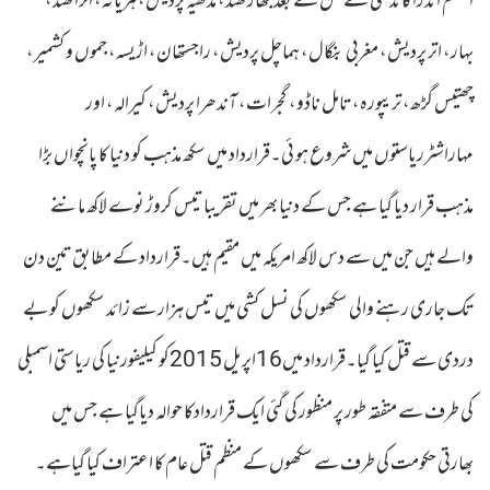
اعظم اندرا گاندھی کے قتل کے بعد جھارکھنڈ، مدھیہ پردیش، ہریانہ، اتراکھنڈ،
بہار، اتر پردیش، مغربی بنگال، ہماچل پردیش، راجستھان، اڑیسہ، جموں و کشمیر،
چھتیس گڑھ، تریپورہ، تامل ناڈو، گجرات، آندھرا پردیش، کیرالہ، اور
مہاراشٹرریاستوں میں شروع ہو ئی۔قرارداد میں سکھ مذہب کو دنیا کا پانچواں بڑا
مذہب قرار دیا گیا ہے جس کے دنیا بھر میں تقریبا تیس کروڑ نوے لاکھ ماننے
والے ہیں جن میں سے دس لاکھ امریکہ میں مقیم ہیں۔قرارداد کے مطابق تین دن
تک جاری رہنے والی سکھوں کی نسل کشی میں تیس ہزار سے زائد سکھوں کو بے
دردی سے قتل کیا گیا۔قرارداد میں16اپریل 2015کو کیلیفورنیا کی ریاستی اسمبلی
کی طرف سے متفقہ طور پر منظور کی گئی ایک قراردادکا حوالہ دیاگیا ہے جس میں
بھارتی حکومت کی طرف سے سکھوں کے منظم قتل عام کا اعتراف کیا گیاہے۔