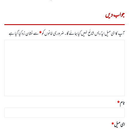
جواب دیں
آپ کا ای میل ایڈریس شائع نہیں کیا جائے گا۔
ضروری خانوں کو
*
سے نشان زد کیا گیا ہے
ت
ب
ص
ر
ہ
*
نام
*
ای میل
*