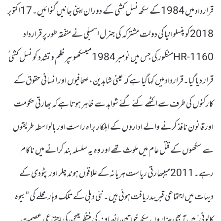
قرارداد میں 1984کے سکھ نسل کشی کے دوران اپنی جانیں گنوائیں۔17اکتوبر
2018کو پنسلوانیا کی دولت مشترکہ کی جنرل اسمبلی نے متفقہ طور پر قرارداد
HR-1160منظور کی جس میں نومبر 1984میںسکھوںپر ظلم و تشدد کو نسل کشی ُ
قرار دیا گیا۔قرارداد میں کہاگیا ہے کہ عینی شاہدین، صحافیوں اور انسانی حقوق کے
کارکنوں کی طرف سے اکٹھے کئے گئے شواہد سے ظاہر ہوتا ہے کہ بھارتی حکومت
اور قانون نافذ کرنے والے اداروں کے اہلکار براہ راست اور بالواسطہ طریقوں
سے سکھوں کے قتل عام میں ملوث تھے اور وہ یہ سلسلہ بند کرانے میں ناکام
رہے۔2011میںبھارتی ریاست ہریانہ کے علاقوں ہوند چلر اور پٹودی کے
دیہات میں اجتماعی قبریںدریافت ہوئی ہیں۔نئی دہلی کے تلک وہار محلے کی "بیوہ
کالونی” میں آ بھی ہزاروں سکھ خواتین انصاف کی منتظر ہیںجن کی اجتماعی عصمت