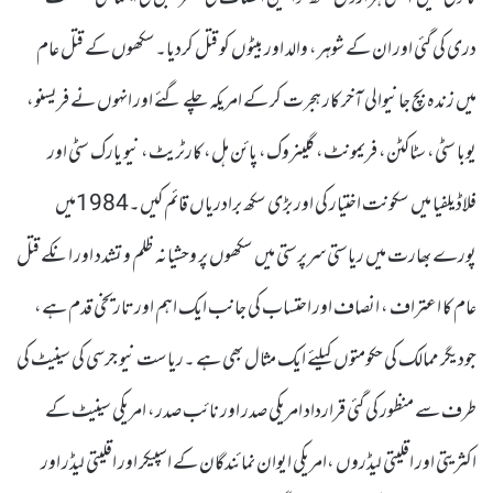
دری کی گئی اور ان کے شوہر، والد اور بیٹوں کو قتل کردیا۔سکھوں کے قتل عام
میں زندہ بچ جانیوالی آخر کار ہجرت کر کے امریکہ چلے گئے اور انہوں نے فریسنو،
یوبا سٹی، سٹاکٹن، فریمونٹ، گلینروک، پائن ہل، کارٹریٹ، نیو یارک سٹی اور
فلاڈیلفیا میں سکونت اختیار کی اور بڑی سکھ برادریاں قائم کیں۔1984میں
پورے بھارت میں ریاستی سرپرستی میں سکھوں پر وحشیانہ ظلم و تشدد اور انکے قتل
عام کا اعتراف ، انصاف اور احتساب کی جانب ایک اہم اور تاریخی قدم ہے،
جودیگر ممالک کی حکومتوں کیلئے ایک مثال بھی ہے ۔ریاست نیو جرسی کی سینیٹ کی
طرف سے منظور کی گئی قرارداد امریکی صدر اور نائب صدر، امریکی سینیٹ کے
اکثریتی اور اقلیتی لیڈروں ،امریکی ایوان نمائندگان کے اسپیکر اور اقلیتی لیڈر اور