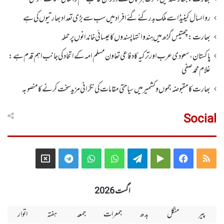
رواںسال کینیڈا سے ملک بدر کئے گئے افراد میں سب سے بڑی تعداد بھارتیوں کی ہے
بھارت :چھتیس گڑھ میں ہندو انتہاپسندوں کا عیسائی خاندانوں پر حملہ
پاکستان، سعودی عرب اور ترکیہ کا دفاعی تعاون مسلم امہ کے اتحاد کی جانب اہم قدم ہے:
غلام محمد صفی
بھارت کا مقبوضہ جموں وکشمیر میں سیاحتی مقامات کی نگرانی مزید سخت کرنے کا منصوبہ
Social
Telegram
X
WhatsApp
WhatsApp
Telegram
Google
Facebook
RSS
Group
Group
Play
اگست 2026
پیر
منگل
بدھ
جمعرات
جمعہ
ہفتہ
اتوار