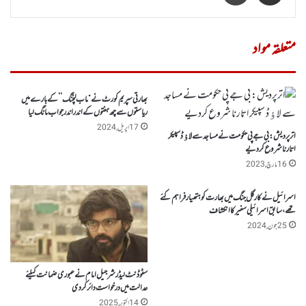
متعلقہ مواد
بھارتی سپریم کورٹ نے ”ماب لنچنگ‘ ‘ کے بارے میں
ریاستوں سے چھ ہفتوں کے اندر اندر جواب مانگ لیا
17 اپریل, 2024
اترپردیش: بی جے پی حکومت نے مساجد سے لاﺅڈ سپیکر
اتارنا شروع کردیے
16 مارچ, 2023
اسرائیل نے کارگل جنگ میں بھارت کو ہتھیارفراہم کئے
تھے ، سابق اسرائیلی سفیر کا انکشاف
25 جون, 2024
سٹوڈنٹ لیڈر شرجیل امام نے عبوری ضمانت کیلئے
عدالت میں درخواست دائر کردی
14 اکتوبر, 2025