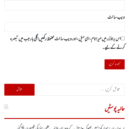
ویب‌ سائٹ
اس براؤزر میں میرا نام، ای میل، اور ویب سائٹ محفوظ رکھیں اگلی بار جب میں تبصرہ
کرنے کےلیے۔
تلاش
کریں
برائے:
حالیہ پوسٹیں
بھارت :جھارکھنڈمیں بھوک ہڑتال کے دوران طالب علم رہنما کی طبیعت بگڑ گئی