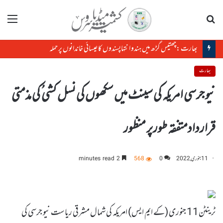
تلاش
مینو
بھارت :چھتیس گڑھ میں ہندو انتہاپسندوں کا عیسائی خاندانوں پر حملہ
بھارت
نیو جرسی امریکہ کی سینٹ میں سکھوں کی نسل کشی ُ کی مذمتی
قراردادمتفقہ طورپر منظور
11 جنوری, 2022
0
568
2 minutes read
ٹرینٹن11 جنوری (کے ایم ایس) امریکہ کی شمال مشرقی ریاست نیو جرسی کی