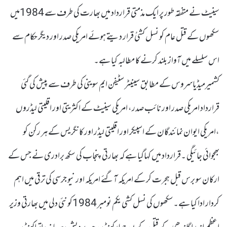
سینیٹ نے متفقہ طور پر ایک مذمتی قرارداد میں بھارت کی طرف سے 1984میں
سکھوں کے قتل عام کو نسل کشیُ قرار دیتے ہوئے امریکی صدر اور دیگر حکام سے
اس سلسلے میں آواز بلند کرنے کا مطالبہ کیا ہے۔
کشمیرمیڈیاسروس کے مطابق سینیٹر سٹیفن ایم سوینی کی طرف سے پیش کی گئی
قرارداد امریکی صدر اور نائب صدر، امریکی سینیٹ کے اکثریتی اور اقلیتی لیڈروں
،امریکی ایوان نمائندگان کے اسپیکر اور اقلیتی لیڈر اور کانگریس کے ہر رکن کو
بھجوائی جائیگی ۔قرارداد میں کہاگیا ہے کہ بھارتی پنجاب کی سکھ برادری نے جس کے
ارکان سو برس قبل ہجرت کر کے امریکہ آگئے امریکہ اور نیو جرسی کی ترقی میں اہم
کردار ادا کیا ہے۔سکھوں کی نسل کشی یکم نومبر 1984کو نئی دلی میں بھارتی وزیر