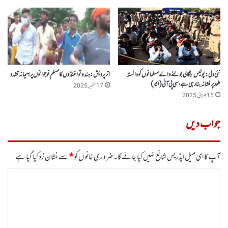
نئی دلی :پولیس بنگالی بولنے والے مسلمانوں کو دانستہ
اتر پردیش: ہندو توا غنڈوں کا مسلم نوجوانوں پر بہیمانہ تشدد
طورپرنشانہ بنارہی ہے ، سی پی آئی (ایم )
17 ستمبر, 2025
15 جولائی, 2025
جواب دیں
آپ کا ای میل ایڈریس شائع نہیں کیا جائے گا۔
ضروری خانوں کو
*
سے نشان زد کیا گیا ہے
ت
ب
ص
ر