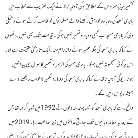
کشمیرمیڈیاسروس کے مطابق یوگی آدتیہ ناتھ نے ایک تقریب سے خطاب میں
بابری مسجد کی دوبارہ خواہش رکھنے والے مسلمانوں کو مخاطب کرتے ہوئے دھمکی
دی کہ بابری مسجد اب کبھی دوبارہ تعمیر نہیں ہوگی۔ قیامت تک بھی نہیں۔انھوں
نے کہا کہ بابری مسجد کی جگہ تعمیر ہونے والا رام مندر ایک تاریخی حقیقت ہے اور
اس پر کوئی سمجھوتہ نہیں ہوگا۔ بابری مسجد کی ازسرِ نو تعمیر کا سوال ہی پیدا نہیں
ہوتا۔یوگی آدتیہ ناتھ نے کہا کہ بابری مسجد کی دوبارہ تعمیر کا خواب دیکھنے والے
ہمیشہ مایوس رہیں گے۔
واضح رہے کہ بابری مسجد کو انتہاپسندہندوئوں نے 1992میں شہید کر دیا تھا جس
کے بعد یہ معاملہ دہائیوں تک بھارتی عدالتوں میں زیر سماعت رہا۔ 2019میں
بھارتی سپریم کورٹ نے جانبداری کا مظاہرہ کرتے ہوئے تاریخی مسجد کی اراضی