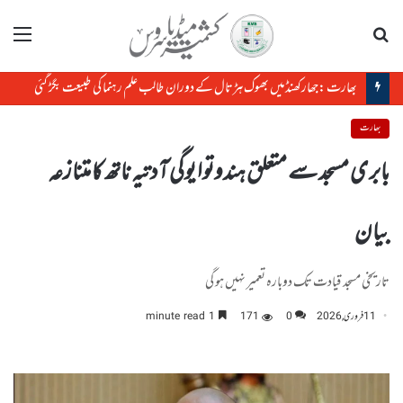
تلاش
مینو
بھارت :جھارکھنڈمیں بھوک ہڑتال کے دوران طالب علم رہنما کی طبیعت بگڑ گئی
بھارت
بابری مسجد سے متعلق ہندوتوا یوگی آدتیہ ناتھ کا متنازعہ
بیان
تاریخی مسجد قیادت تک دوبارہ تعمیر نہیں ہو گی
11 فروری, 2026
0
171
1 minute read