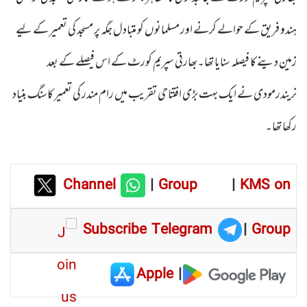
ہندو فریق کے حوالے کرنے اور مسلمانوں کو متبادل جگہ پر مسجد کی تعمیر کے لیے
زمین دینے کا فیصلہ سنایا تھا۔بھارتی سپریم کورٹ کے اس فیصلے کے بعد
نریندرمودی نے ایک بہت بڑی افتتاحی تقریب میں رام مندر کی تعمیر کاسنگ بنیاد
رکھا تھا۔
Channel
|
Group
|
KMS on
Subscribe Telegram
|
Group
Apple
|