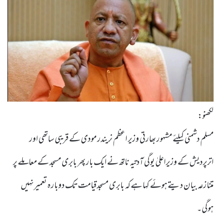
لکھنو:
مسلم دشمنی کیلئے مشہور بھارتی وزیر اعظم نریندر مودی کے قریبی ساتھی اور
اترپردیش کے وزیراعلیٰ یوگی آدتیہ ناتھ نے ایک بار پھر بابری مسجد کے معاملے پر
متنازعہ بیان دیتے ہوئے کہا ہے کہ بابری مسجدقیامت تک دوبارہ تعمیر نہیں
ہوگی۔