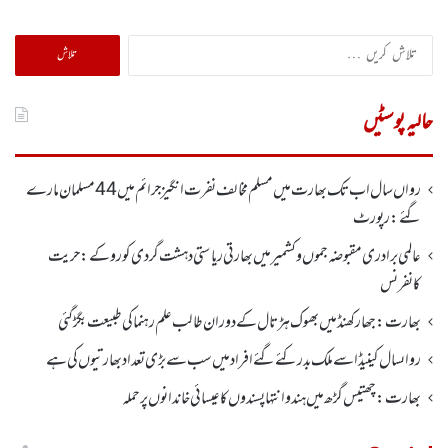
تلاش
کریں
برائے:
حالیہ پوسٹیں
رواں سال اب تک بھارت میں مسلم مخالف نفرت انگیز جرائم میں 44 مسلمان مارے
گئے: رپورٹ
عالمی برادری مقبوضہ جموں وکشمیر میں بھارتی ریاستی دہشت گردی کو روکے : حریت
کانفرنس
بھارت :جھارکھنڈمیں بھوک ہڑتال کے دوران طالب علم رہنما کی طبیعت بگڑ گئی
رواںسال کینیڈا سے ملک بدر کئے گئے افراد میں سب سے بڑی تعداد بھارتیوں کی ہے
بھارت :چھتیس گڑھ میں ہندو انتہاپسندوں کا عیسائی خاندانوں پر حملہ