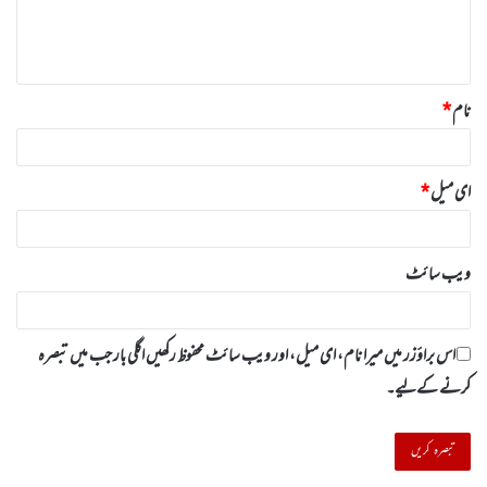
ہ
*
نام
*
ای میل
*
ویب‌ سائٹ
اس براؤزر میں میرا نام، ای میل، اور ویب سائٹ محفوظ رکھیں اگلی بار جب میں تبصرہ
کرنے کےلیے۔