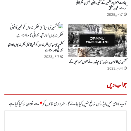
بھارت جموں وکشمیر کے تئیں اپنی پالیسی پر نظر ثانی
کرے، محبوبہ مفتی
7 دسمبر, 2025
کشمیری سیاسی نظربندوں کو غیر قانونی نظربندیوں اور قید
تنہائی کا سامنا ہے
7 ستمبر, 2023
کشمیری 6نومبر بروز پیر” یوم شہدائے جموں“ منائیں گے
4 نومبر, 2023
جواب دیں
آپ کا ای میل ایڈریس شائع نہیں کیا جائے گا۔
ضروری خانوں کو
*
سے نشان زد کیا گیا ہے
ت
ب