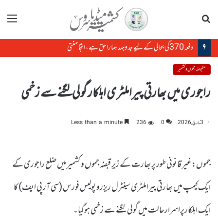
تلاش
مینو
دفعہ370کی بحالی کے لیے جدوجہد ہمارا حق ہے، التجا مفتی
مقبوضہ جموں و کشمیر
راجوری میں بھارتی پیراملٹری اہلکار گولی لگنے سے زخمی
3 مارچ, 2026
0
236
Less than a minute
جموں:غیر قانونی طور پر بھارت کے زیر قبضہ جموں و کشمیر میں ضلع راجوری کے
ایک کیمپ میں بھارتی پیراملٹری سینٹرل ریزرو پولیس فورس (سی آر پی ایف) کا
ایک اہلکارپراسرارحالت میں گولی لگنے سے زخمی ہوگیا۔