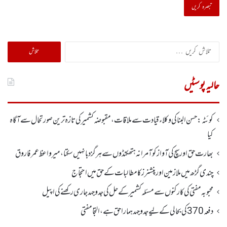
تلاش
کریں
برائے:
حالیہ پوسٹیں
کوئٹہ:حسن البنا کی وکلاء قیادت سے ملاقات، مقبوضہ کشمیرکی تازہ ترین صورتحال سے آگاہ
کیا
بھارت حق اور سچ کی آواز کو آمرانہ ہتھکنڈوں سے ہرگز دبا نہیں سکتا، میر واعظ عمر فاروق
چندی گڑھ میں ملازمین اور پنشنرز کا مطالبات کے حق میں احتجاج
محبوبہ مفتی کی کارکنوں سے مسئلہ کشمیر کے حل کی جدوجہد جاری رکھنے کی اپیل
دفعہ370کی بحالی کے لیے جدوجہد ہمارا حق ہے، التجا مفتی