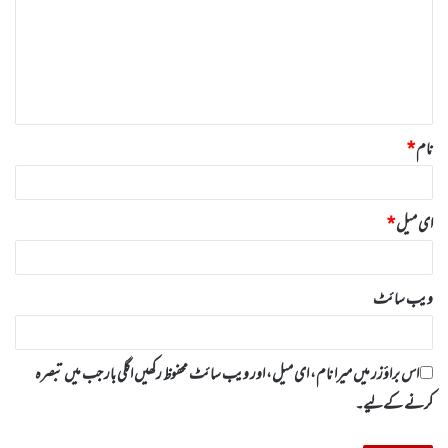
ص
ر
ہ
*
نام
*
ای میل
*
ویب‌ سائٹ
اس براؤزر میں میرا نام، ای میل، اور ویب سائٹ محفوظ رکھیں اگلی بار جب میں تبصرہ
کرنے کےلیے۔