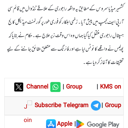
کشمیر میڈیا سروس کے مطابق یہ واقعہ راجوری کے علاقے ٹنڈوال میں قائم سی
آر پی ایف کیمپ میں پیش آیا۔ زخمی اہلکار کو فوری طور پر گورنمنٹ میڈیکل کالج
ہسپتال راجوری منتقل کیا گیا جہاں وہ اس وقت زیر علاج ہے۔حکام نے بتایا کہ
پولیس نے واقعے کا نوٹس لیا ہے اور فائرنگ سے متعلق حقائق جاننے کے لیے
تحقیقات کا آغاز کر دیا ہے۔
Channel
|
Group
|
KMS on
Subscribe Telegram
|
Group
Apple
|