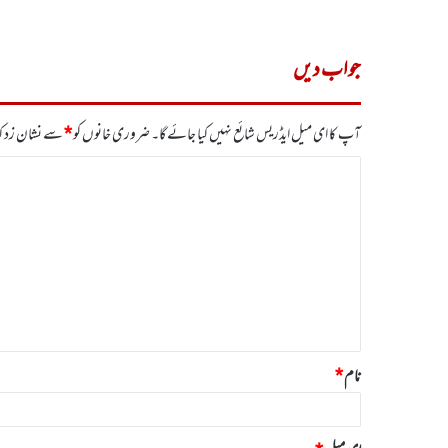
جواب دیں
آپ کا ای میل ایڈریس شائع نہیں کیا جائے گا۔
ضروری خانوں کو
*
سے نشان زد کی
ت
ب
ص
ر
ہ
*
نام
*