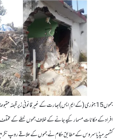
جموں15 جنوری (کے ایم ایس)بھارت کے غیر قانونی زیر قبضہ مق
افراد کے مکانات مسمار کیے جانے کے خلاف جموں خطے کے مختل
کشمیر میڈیا سروس کے مطابق حکام نے جموں کے علاقے روپ نگر میں 