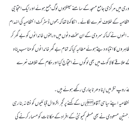
ری میں مرکزی جامع مسجد کے سامنے سینکڑوں لوگ جمع ہوئے اور ایک احتجاجی
 انتظامیہ کے خلاف نعرے لگائے۔ انکاکہنا تھا کہ جموں ڈسٹرکٹ انتظامیہ کی انہدام
نا تھا۔انہوں نے کہا کہ سردی کے ان سخت دنوں میں درجنوں خاندانوں کو بے گھر کر
 کا انتباہ دیتے ہوئے مطالبہ کیا کہ تمام بے گھر خاندانوں کو مناسب پناہ
کے علاقے کالا کوٹ میں بھی لوگوں نے احتجاج کیا اور حکام کے خلاف نعرے
ے روپ نگر میں اپنا دھرنا جاری رکھے ہوئے ہیں۔
امیہ اپنے سیاسی آقاو¿ں کے کہنے پر گجر بکروال قبائلیوں کو نشانہ بنا رہی
سنین مسعودی نے بھی مسلم کمیونٹی کے افراد کے مکانات کو مسمار کرنے کی