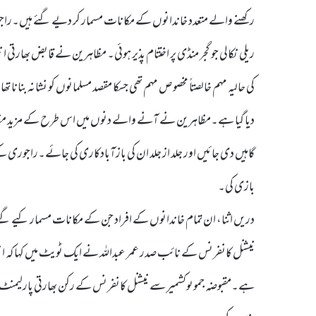
رکھنے والے متعدد خاندانوں کے مکانات مسمار کر دیے گئے ہیں۔راجو
ریلی نکالی جو گجر منڈی پر اختتام پذیر ہوئی۔ مظاہرین نے قابض بھارتی
کی حالیہ مہم خالصتاً مخصوص مہم تھی جسکا مقصد مسلمانوں کو نشانہ بنا
دیا گیا ہے۔مظاہرین نے آنے والے دنوں میں اس طرح کے مزید مظاہروں
گاہیں دی جائیں اور جلد از جلد ان کی بازآبادکاری کی جائے۔راجوری 
بازی کی۔
دریں اثنا، ان تمام خاندانوں کے افراد جن کے مکانات مسمار کیے گئ
نیشنل کانفرنس کے نائب صدر عمر عبداللہ نے ایک ٹویٹ میں کہا کہ انتظ
ہے۔مقبوضہ جموںوکشمیر سے نیشنل کانفرنس کے رکن بھارتی پارلیمنٹ ح