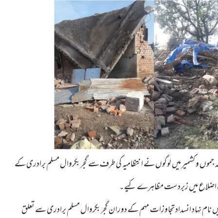
بوضہ جموں و کشمیر میں لوگوں نے انتظامیہ کی طرف سے گجر بکروال مسلم برادری کے
ف اضلاع میں زبردست مظاہرے کیے۔
نام نہاد انسداد تجاوزات مہم کے دوران گجر بکروال مسلم برادری سے تعلق