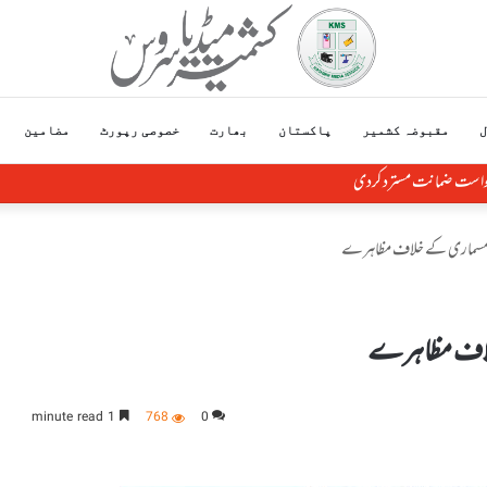
ل
مقبوضہ کشمیر
پاکستان
بھارت
خصوصی رپورٹ
مضامین
خواست ضمانت مسترد کردی
ی مسماری کے خلاف مظاہرے
خلاف مظاہرے
1 minute read
768
0