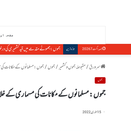
صفحہ او
جموں :جھوٹے مقدمے میں قید کشمیری کی در
جمعہ, اگست 7 2026
تازہ ترین
سرورق
/
مقبوضہ جموں و کشمیر
/
جموں
/
جموں : مسلمانوں کے مکانات ک
جموں
جموں : مسلمانوں کے مکانات کی مسماری کے 
15 جنوری, 2022