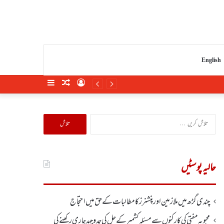
English
Sidebar
Random
Log
Article
In
تلاش
کریں
برائے:
حالیہ پوسٹیں
چندی گڑھ میں ملازمین اور پنشنرز کا مطالبات کے حق میں احتجاج
محبوبہ مفتی کی کارکنوں سے مسئلہ کشمیر کے حل کی جدوجہد جاری رکھنے کی