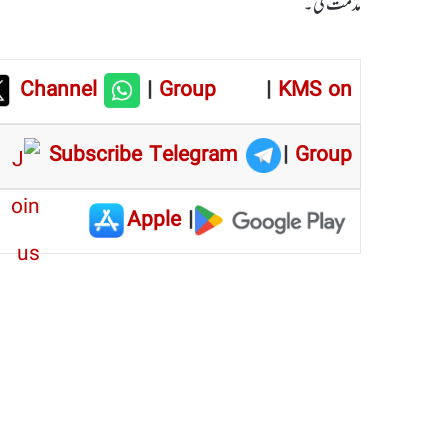
مذمت کی۔
Channel
|
Group
|
KMS on
Subscribe Telegram
|
Group
Apple
|