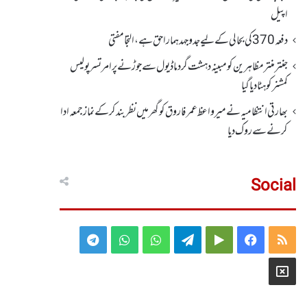
اپیل
دفعہ370کی بحالی کے لیے جدوجہد ہمارا حق ہے، التجا مفتی
جنتر منتر مظاہرین کو مبینہ دہشت گرد ماڈیول سے جوڑنے پر امرتسر پولیس
کمشنر کو ہٹا دیاگیا
بھارتی انتظامیہ نے میر واعظ عمر فاروق کو گھر میں نظر بندکر کے نماز جمعہ ادا
کرنے سے روک دیا
Social
Telegram
WhatsApp
WhatsApp
Telegram
Google
Facebook
RSS
Group
Group
Play
X