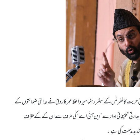
عتی حریت کانفرنس کے سینئر رہنما میرواعظ عمرفاروق نے عدالتی ضمانتوں کے
زمانہ بھارتی تحقیقاتی ادار ے ”این آئی اے“ کی طرف سے ان کے کےخلاف