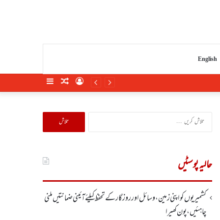
English
Sidebar
Random
Log
Article
In
تلاش
کریں
برائے:
حالیہ پوسٹیں
کشمیریوں کو اپنی زمین، وسائل اور روزگار کے تحفظ کیلئے آئینی ضمانتیں ملنی
چاہئیں، پون کھیرا