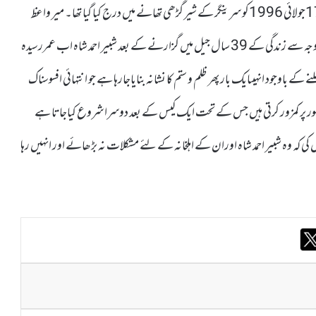
کشمیرمیڈیاسروس کے مطابق شبیر احمد شاہ کے خلاف یہ جھوٹا مقدمہ 17جولائی 1996کو سرینگر کے شیر گڑھی تھانے میں درج کیا گیا تھا۔ میر واعظ
عمر فاروق نے سرینگر میں ایک بیان میں کہاکہ اپنے سیاسی نظریے کی وجہ سے زندگی کے 39 سال جیل میں گزارنے کے بعد شبیر احمد شاہ اب عمررسیدہ
 باوجود انہیںایک بار پھر ظلم و ستم کا نشانہ بنایاجارہا ہے جو انتہائی افسوسناک
طور پر کمزور کرتی ہیں جس کے تحت ایک کیس کے بعد دوسرا شروع کیاجاتا ہے
کی کہ وہ شبیر احمد شاہ اوران کے اہلخانہ کے لئے مشکلات نہ بڑھائے اور انہیں رہا