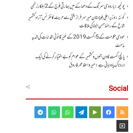
پونچھ: بارودی سرنگ کے دھماکے میں بھارتی فوج کے 2اہلکار زخمی
کوئٹہ : وزیر اعلی بلوچستان میر سرفراز بگٹی سے حریت کانفرنس آزاد کشمیر
شاخ کے رہنما حسن البنا کی ملاقات
مودی حکومت کے 5اگست2019کے غیر قانونی اقدامات کی شدید
مذمت
پانچ اگست کادن جموں و کشمیر کے عوام کو بے اختیار کرنے کی ایک
دردناک یاد دہانی ہے: میرواعظ عمر فاروق
Social
Telegram
WhatsApp
WhatsApp
Telegram
Google
Facebook
RSS
Group
Group
Play
X