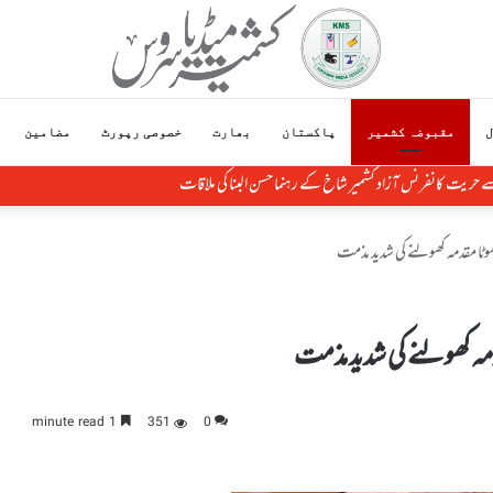
ل
مقبوضہ کشمیر
پاکستان
بھارت
خصوصی رپورٹ
مضامین
 سے حریت کانفرنس آزاد کشمیر شاخ کے رہنما حسن البنا کی ملاقات
ٹا مقدمہ کھولنے کی شدید مذمت
مہ کھولنے کی شدید مذمت
1 minute read
351
0