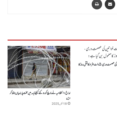
بھارت میں 4 دلت خواتین کی عصمت دری ، 2دلت افرادکا قتل روز کا
لداخ: انتظامیہ نے مارچ کو روکنے کیلئے لیہہ میں سخت پابندیاں نافذ کر
دیں
18 اکتوبر, 2025