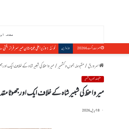
صفحہ او
کوئٹہ : وزیر اعلی بلوچستان میر سرفراز بگٹی
جمعرات, اگست 6 2026
تازہ ترین
سرورق
/
مقبوضہ جموں و کشمیر
/
میر واعظ کی شبیر شاہ کے خلاف ایک اورجھو
مقبوضہ جموں و کشمیر
میر واعظ کی شبیر شاہ کے خلاف ایک اورجھوٹا مقد
18 اپریل, 2026