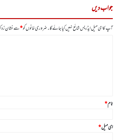
جواب دیں
آپ کا ای میل ایڈریس شائع نہیں کیا جائے گا۔
ضروری خانوں کو
*
سے نشان زد کی
ت
ب
ص
ر
ہ
*
نام
*
ای میل
*