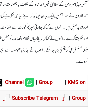
اور شدید علیل ہیں ۔ انہوں نے کہاکہ بھارتی سپریم کورٹ سے ضمانت ملنے کے
اور تشویشناک ہے۔انہوں نے کہاکہ یہ پالیسیاں نظام انصاف کو مکمل 
تاکہ مسلسل قید کو یقینی بنایا جا سکے۔انہوں نے بھارتی حکومت سے اپیل 
کردے۔
Channel
|
Group
|
KMS on
Subscribe Telegram
|
Group