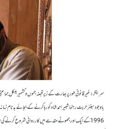
سرینگر: غیرقانونی طورپر بھارت کے زیر قبضہ جموں وکشمیر میںکل جما
باوجود سینئرحریت رہنما شبیر احمد شاہ کو رہاکرنے کے بجائے بدنام 
1996کے ایک اور جھوٹے مقدمے میں کارروائی شروع کرنے کی شدید مذمت کی ہے ۔