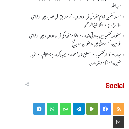
عبداللہ
مسئلہ کشمیر اقوام متحدہ کی قراردادوں کے مطابق حل طلب بین الاقوامی
تنازع ہے، حافظ حفیظ الرحمن
مقبوضہ کشمیر میں بھارتی اقدامات اقوام متحدہ کی قراردادوں، بین الاقوامی
قوانین کے منافی ہیں،رضوان سعید شیخ
بھارت آزاد کشمیر سے متعلق غلط معلومات پھیلا کر اپنے مظالم سے توجہ
نہیں ہٹا سکتا: دفتر خارجہ
Social
Telegram
WhatsApp
WhatsApp
Telegram
Google
Facebook
RSS
Group
Group
Play
X