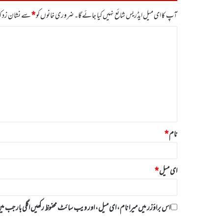
آپ کا ای میل ایڈریس شائع نہیں کیا جائے گا۔
ضروری خانوں کو
*
سے نشان زد کی
ت
ب
ص
ر
ہ
*
نام
*
ای میل
*
اس براؤزر میں میرا نام، ای میل، اور ویب سائٹ محفوظ رکھیں اگلی بار جب