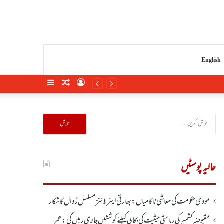
English
Sidebar
Random
Log
Article
In
تلاش
کریں
برائے:
حالیہ پوسٹیں
مودی حکومت کی معاشی ناکامیاں: بھارتی ایئرلائنز مسلسل زوال کا شکار
مقبوضہ کشمیر کی ریاستی حیثیت کی بحالی کیلئے کوششیں جاری رہیں گی: عمر