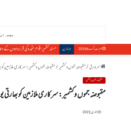
صفحہ او
مسئلہ کشمیر اقوام متحدہ کی قراردادوں کے م
جمعرات, اگست 6 2026
تازہ ترین
سرورق
/
مقبوضہ جموں و کشمیر
/
مقبوضہ جموں وکشمیر: سرکاری ملازمین کو 
مقبوضہ جموں و کشمیر
مقبوضہ جموں وکشمیر: سرکاری ملازمین کو بھارتی 
20 جنوری, 2022