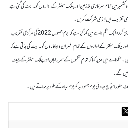
ں و کشمیر میں تمام سرکاری ملازمین اور پبلک سیکٹر کے اداروں کو ہدایت کی گئی ہے
مرکزی تقریب میں لازمی شرکت کریں۔
کشمیر میڈیاسروس کے مطابق محکمہ جنرل ایڈمنسٹریشن کی طرف سے جاری کردہ ایک حکم نامے میں کہا گیا ہے کہ یوم جمہوریہ 2022 کی مرکزی تقریب
ی اور پبلک سیکٹر کے اداروں کے تمام افسران و اہلکاروں کو ہدایت کی جاتی ہے کہ
حکمنامے میں مزید کہا کہ تمام محکموں کے سربراہان اور پبلک سیکٹر کے چیف
نائیں گے۔
 بطور احتجاج بھارتی یوم جمہوریہ کو یوم سیاہ کے طورپر مناتے ہیں۔