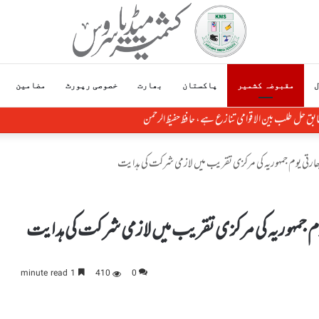
ل
مقبوضہ کشمیر
پاکستان
بھارت
خصوصی رپورٹ
مضامین
طابق حل طلب بین الاقوامی تنازع ہے، حافظ حفیظ الرحمن
بھارتی یوم جمہوریہ کی مرکزی تقریب میں لازمی شرکت کی ہدایت
یوم جمہوریہ کی مرکزی تقریب میں لازمی شرکت کی ہدایت
1 minute read
410
0