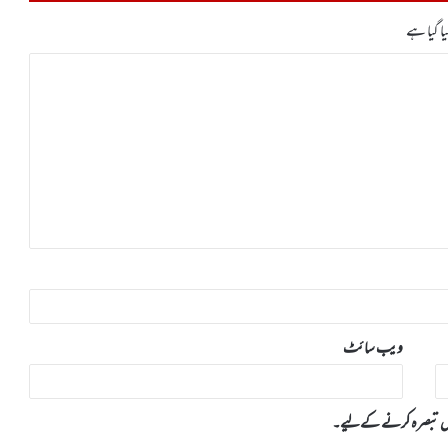
ا گیا ہے
ویب‌ سائٹ
 میں تبصرہ کرنے کےلیے۔