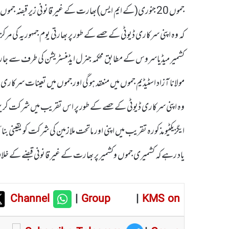
جموں 20 جنوری(کے ایم ایس)بھارت کے غیر قانونی زیر قبضہ جمو
کہ وہ اپنی سرکاری ڈیوٹی کے حصے کے طور پر بھارتی یوم جمہوریہ کی 
مولانا آزاد اسٹیڈیم جموں میں منعقد ہو گی اور جموں میں تعینات سرکار
وہ اپنی سرکاری ڈیوٹی کے حصے کے طور پر اس تقریب میں شرکت کریں۔ 
ایگزیکٹیو مذکورہ تقریب میں اپنی اور ماتحت ملازمین کی شرکت کو یقینی ب
یاد رہے کہ کشمیری جموں وکشمیر پر بھارت کے غیر قانونی قبضے کے خلاف
Channel
|
Group
|
KMS on