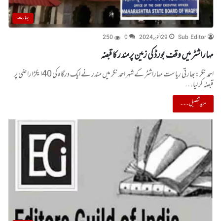
بھارت
Sub Editor
29 اکتوبر, 2024
0
250
مہاراشٹر میں وقف بورڈ کی زمین پرمندر کا قبضہ
احمد نگر:بھارتی ریاست مہاراشٹر کے شہر احمد نگر میں مندر نے ایک درگاہ کی 40ایکڑ اراضی پر
قبضہ کر لیا…
مزید تفصیل۔۔۔