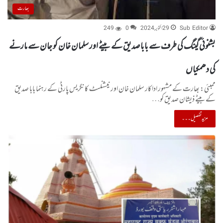
بھارت
Sub Editor
29 اکتوبر, 2024
0
249
بشنوئی گینگ کی طرف سے بابا صدیق کے بیٹے اور سلمان خان کو جان سے مارنے
کی دھمکیاں
ممبئی: بھارت کے مشہور اداکار سلمان خان اور نیشنلسٹ کانگریس پارٹی کے رہنما بابا صدیق
کے بیٹے ذیشان صدیق کو…
مزید تفصیل۔۔۔