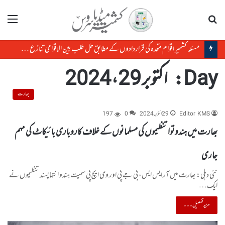
تلاش
مینو
مسئلہ کشمیر اقوام متحدہ کی قراردادوں کے مطابق حل طلب بین الاقوامی تنازع ہے، حافظ حفیظ الرحمن
Day:
اکتوبر 29، 2024
بھارت
Editor KMS
29 اکتوبر, 2024
0
197
بھارت میں ہندوتوا تنظیموں کی مسلمانوں کے خلاف کاروباری بائیکاٹ کی مہم
جاری
نئی دہلی: بھارت میں آر ایس ایس، بی جے پی اور وی ایچ پی سمیت ہندو انتہاپسند تنظیموں نے
ایک…
مزید تفصیل۔۔۔