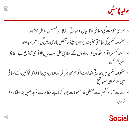
برائے:
حالیہ پوسٹیں
مودی حکومت کی معاشی ناکامیاں: بھارتی ایئرلائنز مسلسل زوال کا شکار
مقبوضہ کشمیر کی ریاستی حیثیت کی بحالی کیلئے کوششیں جاری رہیں گی: عمر عبداللہ
مسئلہ کشمیر اقوام متحدہ کی قراردادوں کے مطابق حل طلب بین الاقوامی تنازع ہے، حافظ
حفیظ الرحمن
مقبوضہ کشمیر میں بھارتی اقدامات اقوام متحدہ کی قراردادوں، بین الاقوامی قوانین کے منافی
ہیں،رضوان سعید شیخ
بھارت آزاد کشمیر سے متعلق غلط معلومات پھیلا کر اپنے مظالم سے توجہ نہیں ہٹا سکتا: دفتر
خارجہ
Social