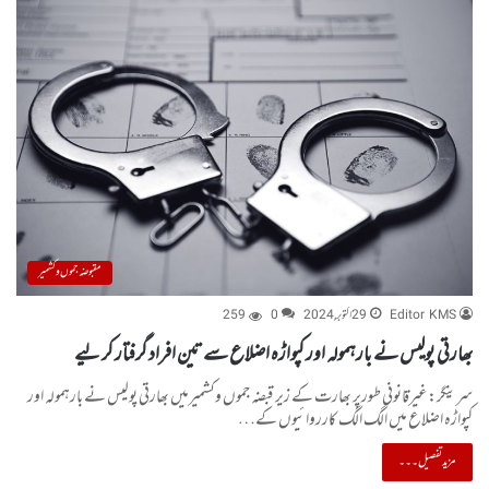
مقبوضہ جموں و کشمیر
Editor KMS
29 اکتوبر, 2024
0
259
بھارتی پولیس نے بارہمولہ اور کپواڑہ اضلاع سے تین افراد گرفتار کر لیے
سرینگر:غیرقانونی طورپر بھارت کے زیر قبضہ جموں وکشمیرمیں بھارتی پولیس نے بارہمولہ اور
کپواڑہ اضلاع میں الگ الگ کارروائیوں کے…
مزید تفصیل۔۔۔