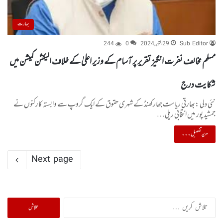
بھارت
Sub Editor
29 اکتوبر, 2024
0
244
مسلم مخالف نفرت انگیز تقریر پر آسام کے وزیر اعلیٰ کے خلاف الیکشن کمیشن میں
شکایت درج
نئی دلی :بھارتی ریاست جھارکھنڈ کے شہری حقوق کے ایک گروپ سے وابستہ کارکنوں نے
جمشید پور میں انتخابی ریلی…
مزید تفصیل۔۔۔
Next page
تلاش
کریں