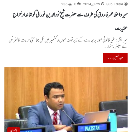
Sub Editor
29 اکتوبر, 2024
0
236
میر واعظ عمر فاروق کی طرف سے حضرت شیخ نورالدین نورانی کو شاندار خراج
عقیدت
سرینگر :غیر قانونی طور پر بھارت کے زیر قبضہ جموں و کشمیر میں کل جماعتی حریت کانفرنس
کے سینئر رہنما…
مزید تفصیل۔۔۔
پاکستان