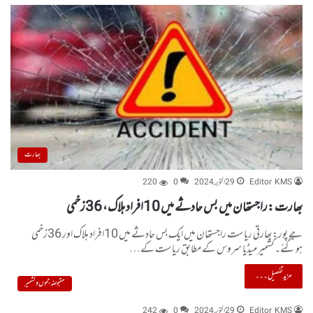
بھارت
Editor KMS
29 اکتوبر, 2024
0
220
بھارت :راجستھان میں بس حادثے میں 10افراد ہلاک، 36زخمی
جے پور:بھارتی ریاست راجستھان میں ایک بس حادثے میں 10افراد ہلاک اور 36زخمی
ہوگئے۔کشمیر میڈیا سروس کے مطابق ریاست کے…
مزید تفصیل۔۔۔
مقبوضہ جموں و کشمیر
Editor KMS
29 اکتوبر, 2024
0
242