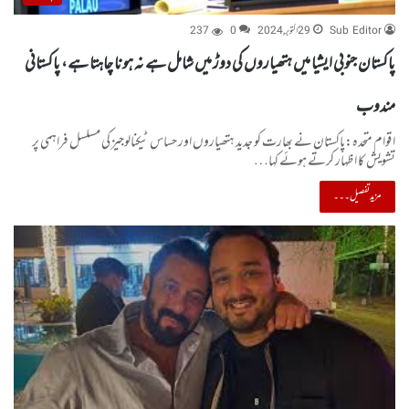
Sub Editor
29 اکتوبر, 2024
0
237
پاکستان جنوبی ایشیا میں ہتھیاروں کی دوڑ میں شامل ہے نہ ہونا چاہتا ہے، پاکستانی
مندوب
اقوام متحدہ:پاکستان نے بھارت کو جدید ہتھیاروں اور حساس ٹیکنالوجیز کی مسلسل فراہمی پر
تشویش کا اظہار کرتے ہوئے کہا…
مزید تفصیل۔۔۔