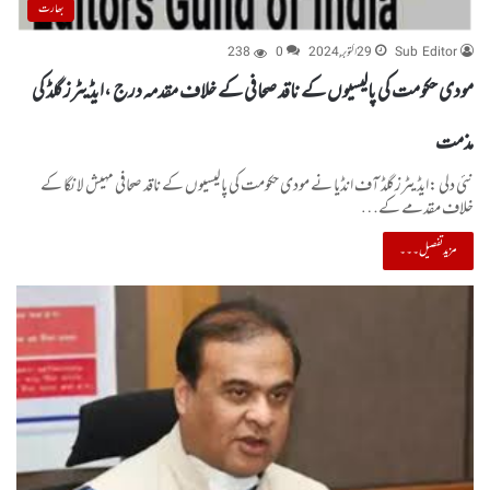
بھارت
Sub Editor
29 اکتوبر, 2024
0
238
مودی حکومت کی پالیسیوں کے ناقد صحافی کے خلاف مقدمہ درج ،ایڈیٹرز گلڈ کی
مذمت
نئی دلی :ایڈیٹرز گلڈ آف انڈیا نے مودی حکومت کی پالیسیوں کے ناقد صحافی مہیش لانگا کے
خلاف مقدمے کے…
مزید تفصیل۔۔۔