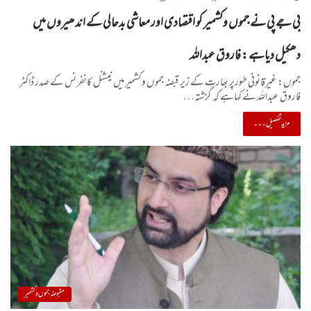
بی جے پی نے جموں وکشمیر کو اقتصادی اور معاشی بدحالی کے اندھیروں میں
دھکیل دیاہے : فاروق عبداللہ
جموں: غیرقانونی طورپر بھارت کے زیر قبضہ جموں وکشمیرمیں نیشنل کانفرنس کے صدر ڈاکٹر
فاروق عبداللہ نے کہاہے کہ گزشتہ…
مزید تفصیل۔۔۔
مقبوضہ جموں و کشمیر