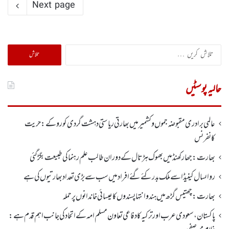
Next page
تلاش
کریں
برائے:
حالیہ پوسٹیں
عالمی برادری مقبوضہ جموں وکشمیر میں بھارتی ریاستی دہشت گردی کو روکے : حریت
کانفرنس
بھارت :جھارکھنڈمیں بھوک ہڑتال کے دوران طالب علم رہنما کی طبیعت بگڑ گئی
رواںسال کینیڈا سے ملک بدر کئے گئے افراد میں سب سے بڑی تعداد بھارتیوں کی ہے
بھارت :چھتیس گڑھ میں ہندو انتہاپسندوں کا عیسائی خاندانوں پر حملہ
پاکستان، سعودی عرب اور ترکیہ کا دفاعی تعاون مسلم امہ کے اتحاد کی جانب اہم قدم ہے: