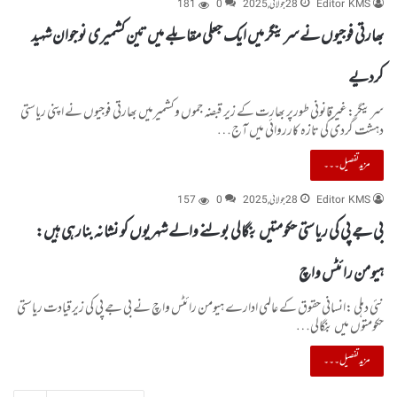
Editor KMS
28 جولائی, 2025
0
181
بھارتی فوجیوں نے سرینگر میں ایک جعلی مقابلے میں تین کشمیری نوجوان شہید
کردیے
سرینگر:غیرقانونی طورپر بھارت کے زیر قبضہ جموں وکشمیرمیں بھارتی فوجیوں نے اپنی ریاستی
دہشت گردی کی تازہ کارروائی میں آج…
مزید تفصیل۔۔۔
Editor KMS
28 جولائی, 2025
0
157
بی جے پی کی ریاستی حکومتیں بنگالی بولنے والے شہریوں کو نشانہ بنارہی ہیں:
ہیومن رائٹس واچ
نئی دہلی :انسانی حقوق کے عالمی ادارے ہیومن رائٹس واچ نے بی جے پی کی زیرقیادت ریاستی
حکومتوں میں بنگالی…
مزید تفصیل۔۔۔