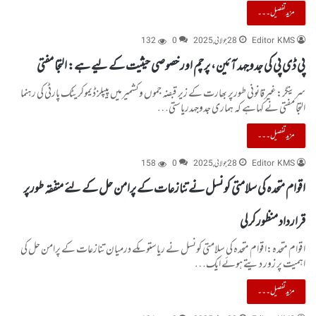
مزید تفصیل۔۔۔
Editor KMS
28 جولائی, 2025
0
132
پی ڈی پی کی جدوجہد آئین، پرچم اور خصوصی حیثیت کے لیے ہے: التجا مفتی
سرینگر:غیرقانونی طورپر بھارت کے زیر قبضہ جموں وکشمیرمیں پیپلز ڈیموکریٹک پارٹی کی رہنما
التجا مفتی نے کہاہے کہ ہماری جدوجہدریاستی…
مزید تفصیل۔۔۔
Editor KMS
28 جولائی, 2025
0
158
اقوام متحدہ کی سلامتی کونسل نے تنازعات کے پرامن حل کے لئے متفقہ طورپر
قرارداد منظورکرلی
اقوام متحدہ:اقوام متحدہ کی سلامتی کونسل نے ریاستوںکے درمیان تنازعات کے پرامن حل کی
اہمیت پر زور دیتے ہوئے ایک…
مزید تفصیل۔۔۔