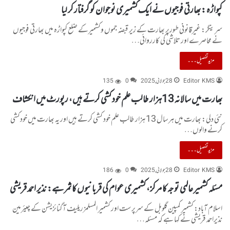
کپواڑہ : بھارتی فوجیوں نے ایک کشمیری نوجوان کو گرفتار کر لیا
سرینگر: غیرقانونی طورپر بھارت کے زیر قبضہ جموں وکشمیرکے ضلع کپواڑہ میں بھارتی فوجیوں
نے محاصرے اور تلاشی کی کارروائی…
مزید تفصیل۔۔۔
Editor KMS
28 جولائی, 2025
0
135
بھارت میں سالانہ 13ہزار طالب علم خود کشی کرتے ہیں، رپورٹ میں انکشاف
نئی دلی: بھارت میں ہرسال 13 ہزار طالب علم خود کشی کرتے ہیں اور یہ بھارت میں خودکشی
کرنے والوں…
مزید تفصیل۔۔۔
Editor KMS
28 جولائی, 2025
0
186
مسئلہ کشمیر عالمی توجہ کا مرکز، کشمیری عوام کی قربانیوں کا ثمر ہے: نذیر احمد قریشی
اسلام آباد: کشمیر کمپین گلوبل کے سرپرست اور کشمیر المسلمزریلیف آگنائزیشن کے چیئرمین
نذیراحمد قریشی نے کہا ہے کہ مسئلہ…