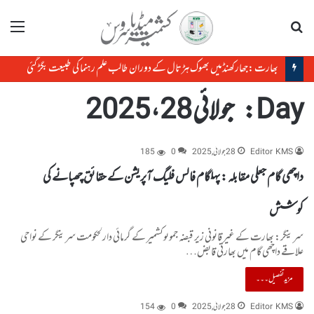
تلاش
مینو
بھارت :جھارکھنڈمیں بھوک ہڑتال کے دوران طالب علم رہنما کی طبیعت بگڑ گئی
Day:
جولائی 28، 2025
Editor KMS
28 جولائی, 2025
0
185
داچھی گام جعلی مقابلہ : پہلگام فالس فلیگ آپریشن کے حقائق چھپانے کی
کوشش
سرینگر: بھارت کے غیر قانونی زیر قبضہ جموںوکشمیر کے گرمائی دارلحکومت سرینگر کے نواحی
علاقے داچھی گام میں بھارتی قابض…
مزید تفصیل۔۔۔
Editor KMS
28 جولائی, 2025
0
154