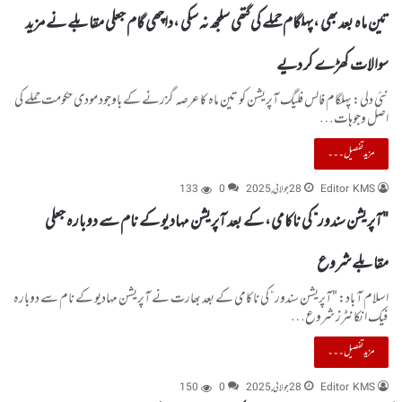
تین ماہ بعد بھی ،پہلگام حملے کی گتھی سلجھ نہ سکی ،داچھی گام جعلی مقابلے نے مزید
سوالات کھڑے کر دیے
نئی دلی: پہلگام فالس فلیگ آپریشن کو تین ماہ کا عرصہ گزرنے کے باوجود مودی حکومت حملے کی
اصل وجوہات…
مزید تفصیل۔۔۔
Editor KMS
28 جولائی, 2025
0
133
"آپریشن سندور” کی ناکامی، کے بعد آپریشن مہادیو کے نام سے دوبارہ جعلی
مقابلے شروع
اسلام آ باد: "آپریشن سندور” کی ناکامی کے بعد بھارت نے آپریشن مہادیو کے نام سے دوبارہ
فیک انکانٹرز شروع…
مزید تفصیل۔۔۔
Editor KMS
28 جولائی, 2025
0
150