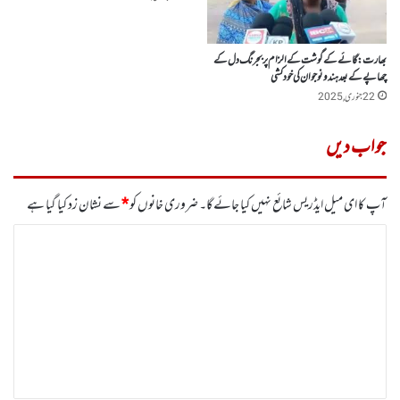
بھارت :گائے کے گوشت کے الزام پر بجرنگ دل کے
چھاپے کے بعد ہندو نوجوان کی خودکشی
22 جنوری, 2025
جواب دیں
آپ کا ای میل ایڈریس شائع نہیں کیا جائے گا۔
ضروری خانوں کو
*
سے نشان زد کیا گیا ہے
ت
ب
ص
ر
ہ
*