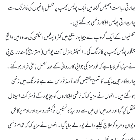
بھارتی ریاست چھتیس گڑھ میں ایک پولیس کیمپ پر نکسل باغیوں کی فائرنگ سے
چار بھارتی پولیس اہلکار زخمی ہو گئے ہیں۔
نکسلیوں کے ایک گروپ نے بیجاپور ضلع میں کٹرو پولیس اسٹیشن کی حدود میں واقع
جیگور پولیس کیمپ پر فائرنگ کی۔ انسپکٹر جنرل آف پولیس(بستر رینج)سندرراج پی
نے میڈیا کو بتایا ہے کہ فورسز کی جوابی کارروائی کے بعد نکسل باغی فرار ہوگئے۔
چار اہلکار جن میںایک کا تعلق چھتیس گڑھ آرمڈ فورس سے ہے فائرنگ میں زخمی
ہوگئے ہیں۔انہوں نے مزید کہا کہ زخمی اہلکاروں کو بیجاپور کے ڈسٹرکٹ اسپتال
منتقل کیا گیا اور بعد میں ان میں سے دو ہیڈ کانسٹیبل ٹوکیشور دھرو اور اوم پرکاش
دیوان دھرو کو علاج کیلیے رائے پور لے جایا گیا۔ انہوں نے مزید کہا کہ تمام زخمی