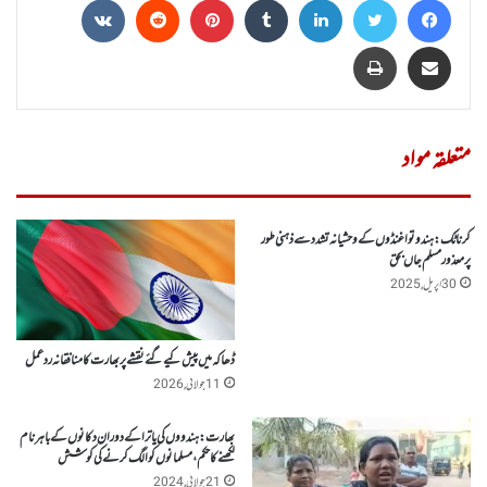
Share via Email
پرنٹ
متعلقہ مواد
کرناٹک: ہندوتوا غنڈوں کے وحشیانہ تشدد سے ذہنی طور
پرمعذور مسلم جاں بحق
30 اپریل, 2025
ڈھاکہ میں پیش کیے گئے نقشے پر بھارت کا منافقانہ رد عمل
11 جولائی, 2026
بھارت:ہندووں کی یاترا کے دوران دکانوں کے باہر نام
لکھنے کا حکم ، مسلمانوں کو الگ کرنے کی کوشش
21 جولائی, 2024