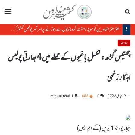
تلاش
مینو
جنتر منتر مظاہرین کو مبینہ دہشت گرد ماڈیول سے جوڑنے پر امرتسر پولیس کمشنر کو ہٹا دیاگیا
بھارت
چھتیس گڑھ: نکسل باغیوں کے حملے میں 4بھارتی پولیس
اہلکار زخمی
19 اپریل, 2022
0
652
1 minute read
بیجار پور 19اپریل (کے ایم ایس)