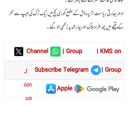
اہلکاروںکی حالت خطرے سے باہر ہے۔
ادھر بھارتی ریاست اتر پردیش کے ضلع گوری گنج میں ایک ٹرک کی جیپ سے ٹکر
کے نتیجے میں چھ افراد ہلاک اور چار شدید زخمی ہو گئے۔
Channel
|
Group
|
KMS on
Subscribe Telegram
|
Group
Apple
|