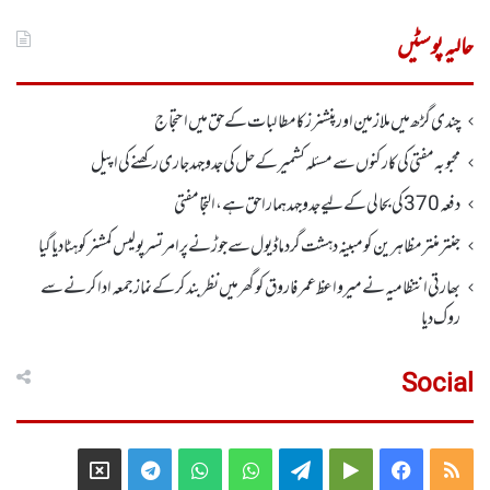
برائے:
حالیہ پوسٹیں
چندی گڑھ میں ملازمین اور پنشنرز کا مطالبات کے حق میں احتجاج
محبوبہ مفتی کی کارکنوں سے مسئلہ کشمیر کے حل کی جدوجہد جاری رکھنے کی اپیل
دفعہ370کی بحالی کے لیے جدوجہد ہمارا حق ہے، التجا مفتی
جنتر منتر مظاہرین کو مبینہ دہشت گرد ماڈیول سے جوڑنے پر امرتسر پولیس کمشنر کو ہٹا دیاگیا
بھارتی انتظامیہ نے میر واعظ عمر فاروق کو گھر میں نظر بندکر کے نماز جمعہ ادا کرنے سے
روک دیا
Social
Telegram
X
WhatsApp
WhatsApp
Telegram
Google
Facebook
RSS