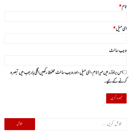
نام
*
ای میل
*
ویب‌ سائٹ
اس براؤزر میں میرا نام، ای میل، اور ویب سائٹ محفوظ رکھیں اگلی بار جب میں تبصرہ
کرنے کےلیے۔
تلاش
کریں