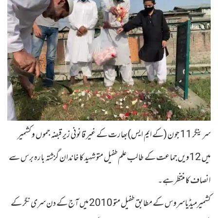
سرینگر 11 جون (کے ایم ایس)بھارت کے غیر قانونی زیر قبضہ جموں و کشمیر
میں 12ویں جماعت کے طالب علم طفیل متو شہید کا خاندان گزشتہ بارہ برس سے
انصاف کا منتظر ہے۔
کشمیرمیڈیاسروس کے مطابق طفیل متو 2010 میں آج کے دن سری نگر کے