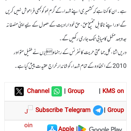
ہے۔ ان کا کہنا ہے کہ کشمیری اپنے شہداءکے گرم لہو کو کبھی فراموش نہیں کریں
گے اور اپنے ناقابل تنسیخ حق، حق خود ارادیت کے حصول کے لیے اپنی منصفانہ
جدوجہد مکمل کامیابی تک جاری رکھیں گے۔
دریں اثنا، کل جماعتی حریت کانفرنس کے رہنماو¿ں نے طفیل متو اور
2010 کے انتفادہ کے تمام شہداءکو شاندار خراج عقیدت پیش کیا ہے۔
Channel
|
Group
|
KMS on
Subscribe Telegram
|
Group
Apple
|