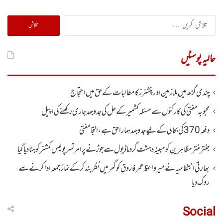
تلاش
کریں
برائے:
حالیہ پوسٹیں
چندی گڑھ میں ملازمین اور پنشنرز کا مطالبات کے حق میں احتجاج
محبوبہ مفتی کی کارکنوں سے مسئلہ کشمیر کے حل کی جدوجہد جاری رکھنے کی اپیل
دفعہ370کی بحالی کے لیے جدوجہد ہمارا حق ہے، التجا مفتی
جنتر منتر مظاہرین کو مبینہ دہشت گرد ماڈیول سے جوڑنے پر امرتسر پولیس کمشنر کو ہٹا دیاگیا
بھارتی انتظامیہ نے میر واعظ عمر فاروق کو گھر میں نظر بندکر کے نماز جمعہ ادا کرنے سے
روک دیا
Social