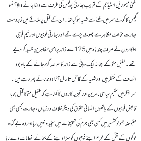
غنی میموریل اسٹیڈیم کے قریب بھارتی پولیس کی طرف سے داغا جانے والا آنسو
گیس کا گولے سر میں لگنے سے شہید ہو گیا تھا۔ ان کے قتل پرعلاقے میں زبردست
بھارت مخالف مظاہرے پھوٹ پڑے تھے اور بھارتی فوجیوں اور نیم فوجی
اہلکاروں نے صرف چند ماہ میں 125 سے زائد پرامن مظاہرین شہید کر دیے
تھے۔ طفیل متو کے اہلخانہ ایک دہائی سے زائد کا عرصہ گزرجانے کے باوجود
انصاف کے منتظر ہیں اور شہید کے قاتل تاحال آزاد دندناتے پھر رہے ہیں ۔
سرینگر میں مقیم سیاسی ماہرین اور تجزیہ کاروں کا کہنا ہے کہ طفیل متوکا قتل ہو یا
قابض فوجیوں کے ہاتھوں انسانی حقوق کی دیگر خلاف ورزیاں، بھارت کبھی بھی
مقبوضہ جموںوکشمیر میں کسی بھی جرم کی تحقیقات میں سنجیدہ نہیں رہا اور وہ بے گناہ
لوگوں کے قتل کے مجرم اپنے فوجیوں کو سزا دینے کے بجائے انعامات دے رہا