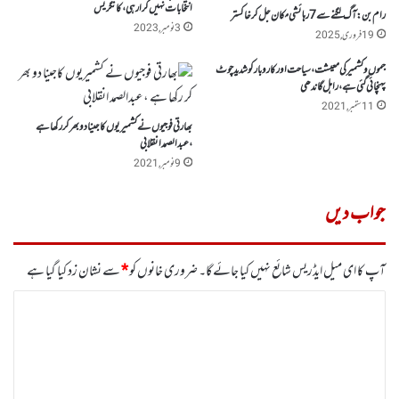
انتخابات نہیں کرا رہی، کانگریس
رام بن : آگ لگنے سے 7رہائشی مکان جل کر خاکستر
3 نومبر, 2023
19 فروری, 2025
جموں وکشمیر کی معیشت ، سیاحت اور کاروبارکو شدید چوٹ
پہنچائی گئی ہے، راہل گاندھی
11 ستمبر, 2021
بھارتی فوجیوں نے کشمیریوں کاجینا دو بھر کر رکھا ہے
،عبدالصمد انقلابی
9 نومبر, 2021
جواب دیں
آپ کا ای میل ایڈریس شائع نہیں کیا جائے گا۔
ضروری خانوں کو
*
سے نشان زد کیا گیا ہے
ت
ب
ص
ر