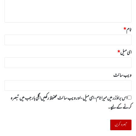
ہ
*
نام
*
ای میل
*
ویب‌ سائٹ
اس براؤزر میں میرا نام، ای میل، اور ویب سائٹ محفوظ رکھیں اگلی بار جب میں تبصرہ
کرنے کےلیے۔