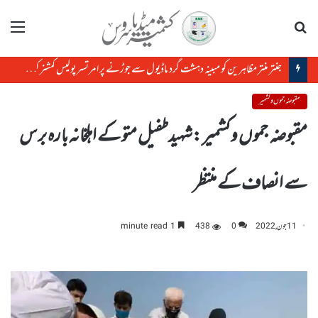
تلاش
مینو
جنتر منتر مظاہرین کو مبینہ دہشت گرد ماڈیول سے جوڑنے پر امرتسر پولیس کمشنر کو ہٹا دیاگیا
مقبوضہ جموں و کشمیر
مقبوضہ جموں وکشمیر :شہید طفیل متو کے اہلخانہ بارہ برس
سے انصاف کے منتظر
11 جون, 2022
0
438
1 minute read