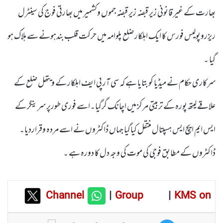
بھارت کے غیر قانونی زیر قبضہ زیر قبضہ جموں وکشمیر میں بھارتی فوج کی سینٹرل
ریزروپولیس فورس کا ایک اہلکار ضلع پلوامہ میں حرکت قلب بندہونے سے ہلاک ہو
گیا ۔
سرکاری حکام نے میڈیا کو بتایا ہے کہ سی آر پی ایف اہلکار کے ویتھل ضلع کے
علاقے لیتھ پورہ کے تربیتی مرکز میں اچانک گرگیا۔اسے فوری طورپر سرینگر کے
ایس ایم ایچ ایس ہسپتال منتقل کیاگیا جہاں ڈاکٹروں نے اسے مردہ وقراردیا۔
ڈاکٹروں کے مطابق فوجی کی موت کی وجہ دل کا دورہ ہے ۔
Channel
|
Group
|
KMS on