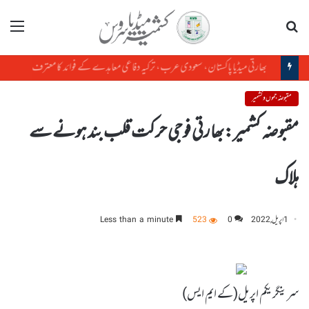
تلاش
مینو
مودی حکومت کی خفیہ سودے بازی: میتی، ناگا اور کوکی زو کی رضامندی کے بغیر منی پور کی زمین کا سودا
مقبوضہ جموں و کشمیر
مقبوضہ کشمیر:بھارتی فوجی حرکت قلب بند ہونے سے
ہلاک
1 اپریل, 2022
0
523
Less than a minute
سرینگر یکم اپریل(کے ایم ایس)