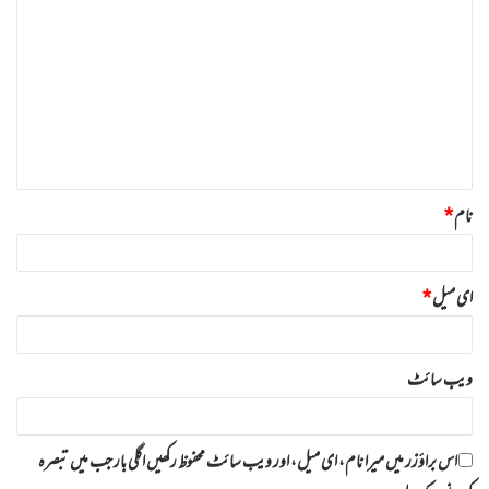
ب
ص
ر
ہ
*
نام
*
ای میل
*
ویب‌ سائٹ
اس براؤزر میں میرا نام، ای میل، اور ویب سائٹ محفوظ رکھیں اگلی بار جب میں تبصرہ