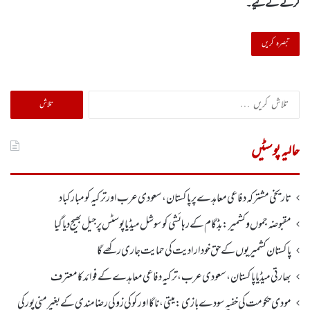
کرنے کےلیے۔
تلاش
کریں
برائے:
حالیہ پوسٹیں
تاریخی مشترکہ دفاعی معاہدے پر پاکستان، سعودی عرب اور ترکیہ کومبارکباد
مقبوضہ جموں وکشمیر:بڈگام کے رہائشی کو سوشل میڈیا پوسٹس پر جیل بھیج دیا گیا
پاکستان کشمیریوں کے حق خودارادیت کی حمایت جاری رکھے گا
بھارتی میڈیا پاکستان، سعودی عرب، ترکیہ دفاعی معاہدے کے فوائد کا معترف
مودی حکومت کی خفیہ سودے بازی: میتی، ناگا اور کوکی زو کی رضامندی کے بغیر منی پور کی