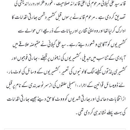
قائد سید علی گیلانی مرحوم کی اعلیٰ قائدانہ صلاحیت ، غور و فکر اور درراندیشی کی
تصدیق کر دی ہے ۔مرحوم قائدنے برسوں قبل کشمیر دشمن بھارتی اقدامات کا
ادارک کر لیا تھا اور وہ اپنی تقاریر اور بیانات کے ذریعے اس حوالے سے
کشمیریوں کو آگاہی و شعور دیتے رہے۔سید علی گیلانی نے مقبوضہ علاقے میں
آبادی کے تناسب میں تبدیلی، کشمیریوں کی زمینوں پر قبضے ، بھارتی فوجیوں اور
کشمیری پنڈتوں کیلئے الگ کالونیو ں کی تعمیر ، کشمیریوں کے وسائل کی لوٹ مار ،
نئے ڈومیسائل قوانین کے اجراء، اسمبلی حلقوں کی از سرنو حدبندی کے نام پر قبل
از انتخابات دھاندلی ا ور بھارتی شہریوں کو ووٹ کا حق دینے جیسے بھارتی اقدامات
کی بہت پہلے نشاندہی کر دی تھی۔