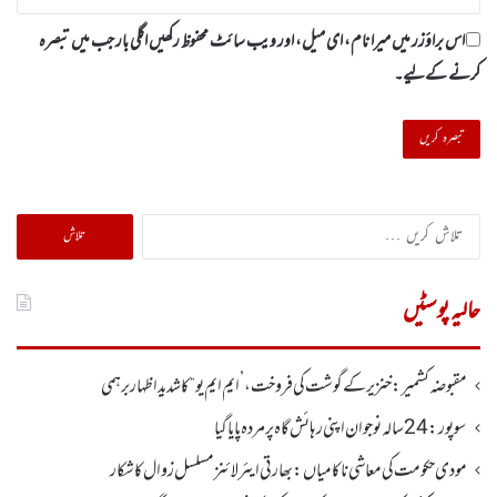
اس براؤزر میں میرا نام، ای میل، اور ویب سائٹ محفوظ رکھیں اگلی بار جب میں تبصرہ
کرنے کےلیے۔
تلاش
کریں
برائے:
حالیہ پوسٹیں
مقبوضہ کشمیر: خنزیر کے گوشت کی فروخت ، ’ایم ایم یو“ کا شدید اظہار برہمی
سوپور : 24سالہ نوجوان اپنی رہائش گاہ پر مردہ پایا گیا
مودی حکومت کی معاشی ناکامیاں: بھارتی ایئرلائنز مسلسل زوال کا شکار