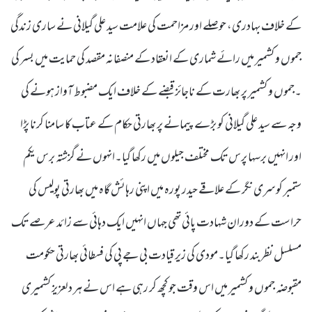
کے خلاف بہادری، حوصلے اور مزاحمت کی علامت سید علی گیلانی نے ساری زندگی
جموں و کشمیر میں رائے شماری کے انعقاد کے منصفانہ مقصد کی حمایت میں بسر کی
۔جموں و کشمیر پر بھارت کے ناجائز قبضے کے خلاف ایک مضبوط آواز ہونے کی
وجہ سے سید علی گیلانی کو بڑے پیمانے پر بھارتی حکام کے عتاب کا سامنا کرنا پڑا
اور انہیں برسہا پرس تک مختلف جیلوں میں رکھا گیا۔انہوں نے گزشتہ برس یکم
ستمبر کو سری نگر کے علاقے حیدر پورہ میں اپنی رہائش گاہ میں بھارتی پولیس کی
حراست کے دوران شہادت پائی تھی جہاں انہیں ایک دہائی سے زائد عرصے تک
مسلسل نظربند رکھا گیا۔مودی کی زیر قیادت بی جے پی کی فسطائی بھارتی حکومت
مقبوضہ جموں و کشمیر میں اس وقت جو کچھ کر رہی ہے اس نے ہر دلعزیز کشمیری