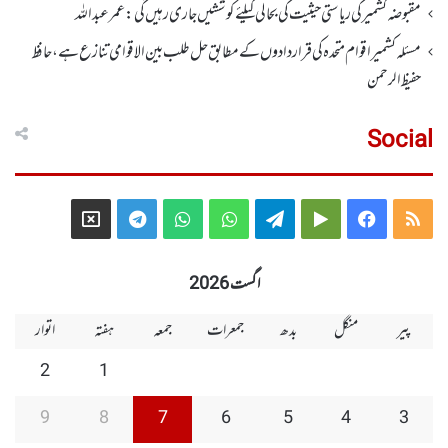
مقبوضہ کشمیر کی ریاستی حیثیت کی بحالی کیلئے کوششیں جاری رہیں گی: عمر عبداللہ
مسئلہ کشمیر اقوام متحدہ کی قراردادوں کے مطابق حل طلب بین الاقوامی تنازع ہے، حافظ
حفیظ الرحمن
Social
Telegram
X
WhatsApp
WhatsApp
Telegram
Google
Facebook
RSS
Group
Group
Play
اگست 2026
پیر
منگل
بدھ
جمعرات
جمعہ
ہفتہ
اتوار
2
1
9
8
7
6
5
4
3