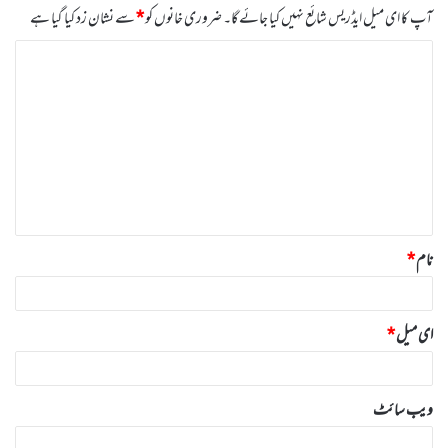
آپ کا ای میل ایڈریس شائع نہیں کیا جائے گا۔
ضروری خانوں کو
*
سے نشان زد کیا گیا ہے
ت
ب
ص
ر
ہ
*
نام
*
ای میل
*
ویب‌ سائٹ