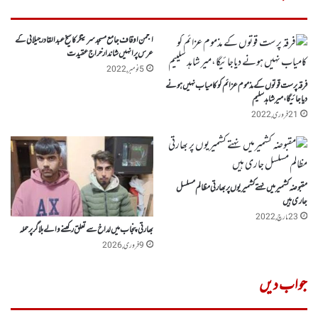
انجمن اوقاف جامع مسجد سرینگر کا شیخ عبدالقادر جیلانی کے
عرس پر انہیں شاندار خراج عقیدت
5 نومبر, 2022
فرقہ پرست قوتوں کے مذموم عزائم کو کامیاب نہیں ہونے
دیاجائیگا،میر شاہد سلیم
21 فروری, 2022
مقبوضہ کشمیرمیں نہتے کشمیریوں پر بھارتی مظالم مسلسل
جاری ہیں
23 مارچ, 2022
بھارتی پنجاب میں لداخ سے تعلق رکھنے والے بلاگر پر حملہ
9 فروری, 2026
جواب دیں