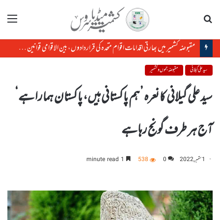
تلاش
مینو
مقبوضہ کشمیر میں بھارتی اقدامات اقوام متحدہ کی قراردادوں، بین الاقوامی قوانین کے منافی ہیں،رضوان سعید شیخ
سید علی گیلانی
مقبوضہ جموں و کشمیر
سید علی گیلانی کا نعرہ ’ہم پاکستانی ہیں، پاکستان ہمارا ہے‘
آج ہر طرف گونج رہا ہے
1 ستمبر, 2022
0
538
1 minute read