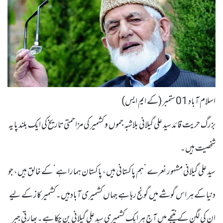
اسلام آباد 01 ستمبر (کے ایم ایس)
بزرگ حریت قائد سید علی گیلانی بلاشبہ جموں و کشمیر کی مزاحمتی تاریخ کی ایک بلند پایہ
شخصیت ہیں۔
سید علی گیلانی مشہور نعرے ’ہم پاکستانی ہیں، پاکستان ہمارا ہے‘ کے خالق ہیں، جو
دنیا کے ہر اس گوشے میں گونج رہا ہے جہاں کشمیری آبادہیں۔کشمیر کاز کے لیے
ان کی لگن کے نتیجے میں آج ہر ایک کشمیری سید علی گیلانی بن چکا ہے۔بھارتی جبر