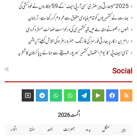
2025 میںبھارتی پیرا ملٹری ”سی آر پی ایف“ کے 59 اہلکاروں نے خودکشی کی
بھارت نے کشمیریوں کو تمام بنیادی حقوق سے محروم کر رکھا ہے، ترجمان
جموں :جھوٹے مقدمے میں قید کشمیری کی درخواست ضمانت مسترد کردی
رام بن : کار پربھارتی فورسز کی فائرنگ،مفرور افراد کی تلاش کیلئے آپریشن
”ڈی ایف پی “ کا ” یوم استحصال کشمیر “ بھر پور طریقے سے منانے پر پاکستان کا شکریہ
Social
Telegram
X
WhatsApp
WhatsApp
Telegram
Google
Facebook
RSS
Group
Group
Play
اگست 2026
پیر
منگل
بدھ
جمعرات
جمعہ
ہفتہ
اتوار