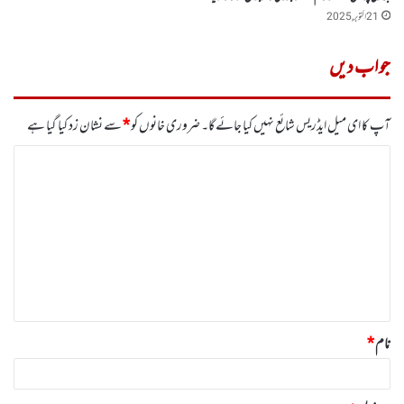
21 اکتوبر, 2025
جواب دیں
آپ کا ای میل ایڈریس شائع نہیں کیا جائے گا۔
ضروری خانوں کو
*
سے نشان زد کیا گیا ہے
ت
ب
ص
ر
ہ
*
نام
*