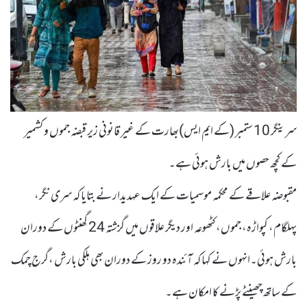
سرینگر 10 ستمبر (کے ایم ایس)بھارت کے غیر قانونی زیر قبضہ جموں و کشمیر
کے کچھ حصوں میں بارش ہوئی ہے۔
مقبوضہ علاقے کے محکمہ موسمیات کے ایک عہدیدار نے بتایا کہ سری نگر،
پہلگام، کپواڑہ، جموں، کٹھوعہ اور دیگر علاقوں میں گزشتہ 24 گھنٹوں کے دوران
بارش ہوئی۔انہوں نے کہا کہ آئندہ دو روز کے دوران بھی ہلکی بارش ،گرج چمک
کے ساتھ چھینٹے پڑنے کا امکان ہے۔