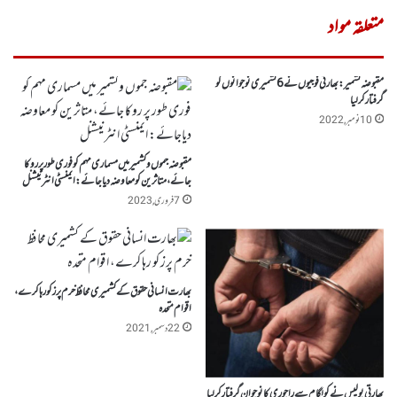
متعلقہ مواد
مقبوضہ کشمیر : بھارتی فوجیوں نے 6کشمیری نوجوانوں کو
گرفتار کرلیا
10 نومبر, 2022
مقبوضہ جموں وکشمیر میں مسماری مہم کو فوری طور پر روکا
جائے، متاثرین کو معاوضہ دیاجائے: ایمنسٹی انٹرنیشنل
7 فروری, 2023
بھارت انسانی حقوق کے کشمیری محافظ خرم پرز کو رہا کرے،
اقوام متحدہ
22 دسمبر, 2021
بھارتی پولیس نے کولگام سے راجوری کا نوجوان گرفتارکرلیا