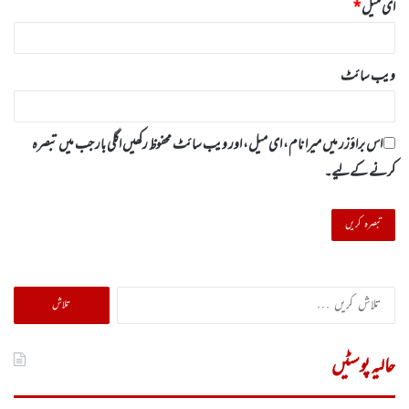
ای میل
*
ویب‌ سائٹ
اس براؤزر میں میرا نام، ای میل، اور ویب سائٹ محفوظ رکھیں اگلی بار جب میں تبصرہ
کرنے کےلیے۔
تلاش
کریں
برائے:
حالیہ پوسٹیں