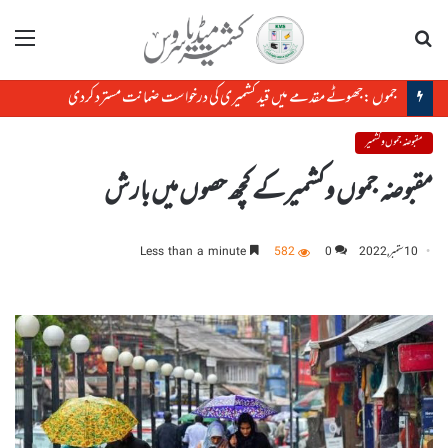
تلاش
مینو
جموں :جھوٹے مقدمے میں قید کشمیری کی درخواست ضمانت مسترد کردی
مقبوضہ جموں و کشمیر
مقبوضہ جموں وکشمیرکے کچھ حصوں میں بارش
10 ستمبر, 2022
0
582
Less than a minute