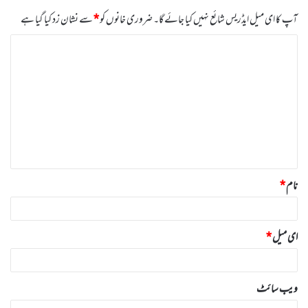
آپ کا ای میل ایڈریس شائع نہیں کیا جائے گا۔
ضروری خانوں کو
*
سے نشان زد کیا گیا ہے
ت
ب
ص
ر
ہ
*
نام
*
ای میل
*
ویب‌ سائٹ