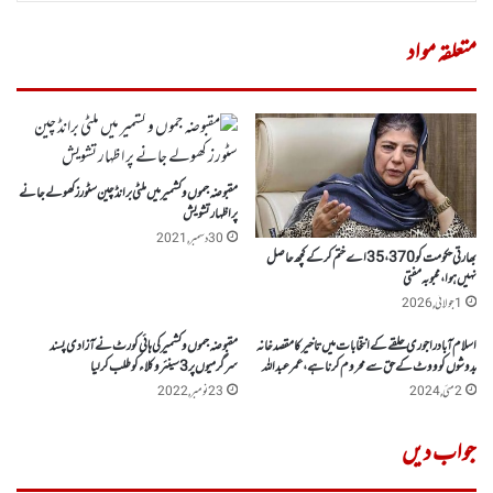
متعلقہ مواد
مقبوضہ جموں و کشمیر میں ملٹی برانڈ چین سٹورز کھولے جانے
پر اظہار تشویش
30 دسمبر, 2021
بھارتی حکومت کو 370 ، 35 اے ختم کر کے کچھ حاصل
نہیں ہوا، محبوبہ مفتی
1 جولائی, 2026
اسلام آباد راجوری حلقے کے انتخابات میں تاخیر کا مقصدخانہ
مقبوضہ جموں وکشمیر کی ہائی کورٹ نے آزادی پسند
بدوشوں کو ووٹ کے حق سے محروم کر نا ہے، عمر عبداللہ
سرگرمیوں پر 3سینئر وکلا ء کو طلب کرلیا
2 مئی, 2024
23 نومبر, 2022
جواب دیں