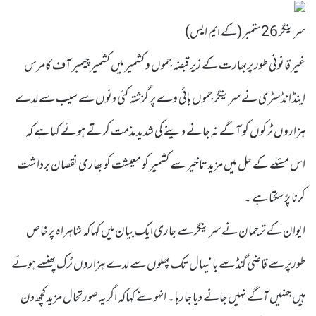
سرینگر 26ستمبر (کے ایم ایس)
غیر قانونی طور پربھارت کے زیر قبضہ جموں و کشمیر میں کشمیر چیمبر آف کامرس
اینڈ انڈسٹری نے سرینگر جموں ہائی وے پر گزشتہ کئی دنوں سے سیب سے لدے
ہزاروں ٹرکوں کو آگے نہ جانے دینے کی شدید مذمت کرتے ہوئے کہاہے کہ
اس مسئلے کے حل میں مزید تاخیر سے کشمیر کو معیشت کو بھاری نقصان برداشت
کرنا پڑسکتا ہے ۔
ایوان کے ترجمان نے سرینگر سے جاری ایک بیان میں کہاکہ شاہراہ پر خاص
طورپر سے قاضی گنڈ سے بانیہال تک پھلوں سے لدے ہزاروں ٹرک پھنسے ہوئے
ہیں جنہیں آگے نہیں جانے دیا جارہا ۔ انہوںنے کہاکہ اگریہ صورتحال مزید کچھ دن