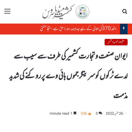
تلاش
مینو
دفعہ370کی بحالی کے لیے جدوجہد ہمارا حق ہے، التجا مفتی
مقبوضہ جموں و کشمیر
ایوان صنعت و تجارت کشمیر کی طرف سے سیب سے
لدے ٹرکوں کوسرینگر جموں ہائی وے پرروکنے کی شدید
مذمت
26 ستمبر, 2022
0
536
1 minute read