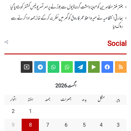
جنتر منتر مظاہرین کو مبینہ دہشت گرد ماڈیول سے جوڑنے پر امرتسر پولیس کمشنر کو ہٹا دیاگیا
بھارتی انتظامیہ نے میر واعظ عمر فاروق کو گھر میں نظر بندکر کے نماز جمعہ ادا کرنے سے
روک دیا
Social
Telegram
X
WhatsApp
WhatsApp
Telegram
Google
Facebook
RSS
Group
Group
Play
اگست 2026
پیر
منگل
بدھ
جمعرات
جمعہ
ہفتہ
اتوار
2
1
9
8
7
6
5
4
3