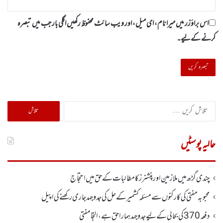
اس براؤزر میں میرا نام، ای میل، اور ویب سائٹ محفوظ رکھیں اگلی بار جب میں تبصرہ
کرنے کےلیے۔
تلاش
کریں
برائے:
حالیہ پوسٹیں
چندی گڑھ میں ملازمین اور پنشنرز کا مطالبات کے حق میں احتجاج
محبوبہ مفتی کی کارکنوں سے مسئلہ کشمیر کے حل کی جدوجہد جاری رکھنے کی اپیل
دفعہ370کی بحالی کے لیے جدوجہد ہمارا حق ہے، التجا مفتی